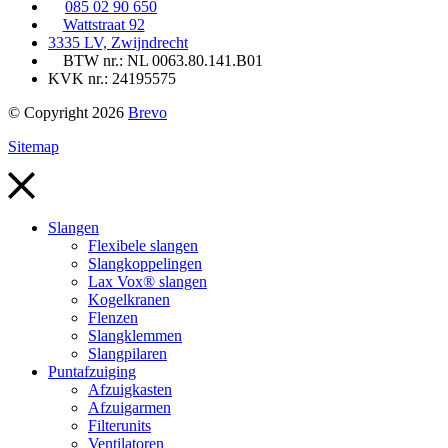
085 02 90 650
Wattstraat 92
3335 LV, Zwijndrecht
BTW nr.: NL 0063.80.141.B01
KVK nr.: 24195575
© Copyright 2026
Brevo
Sitemap
Slangen
Flexibele slangen
Slangkoppelingen
Lax Vox® slangen
Kogelkranen
Flenzen
Slangklemmen
Slangpilaren
Puntafzuiging
Afzuigkasten
Afzuigarmen
Filterunits
Ventilatoren