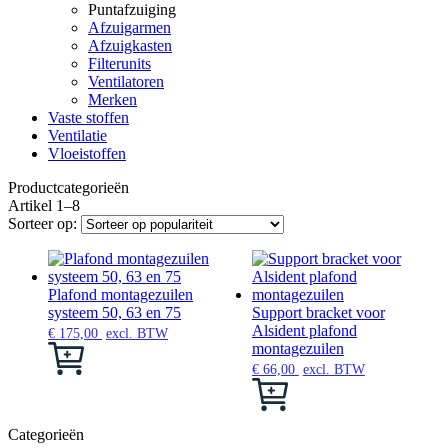
Puntafzuiging
Afzuigarmen
Afzuigkasten
Filterunits
Ventilatoren
Merken
Vaste stoffen
Ventilatie
Vloeistoffen
Productcategorieën
Artikel 1–8
Sorteer op:
Plafond montagezuilen
systeem 50, 63 en 75
Support bracket voor
Alsident plafond
€
175,00
excl. BTW
montagezuilen
Dit
product
€
66,00
excl. BTW
heeft
Dit
meerdere
product
variaties.
heeft
Categorieën
Deze
meerdere