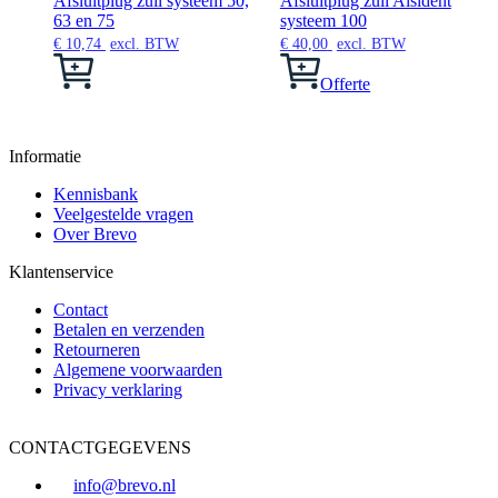
Afsluitplug zuil systeem 50,
Afsluitplug zuil Alsident
kan
op
63 en 75
systeem 100
gekozen
de
€
10,74
excl. BTW
€
40,00
excl. BTW
worden
productpagina
Dit
op
product
Offerte
de
heeft
productpagina
meerdere
variaties.
Informatie
Deze
optie
Kennisbank
kan
Veelgestelde vragen
gekozen
Over Brevo
worden
op
Klantenservice
de
productpagina
Contact
Betalen en verzenden
Retourneren
Algemene voorwaarden
Privacy verklaring
CONTACTGEGEVENS
info@brevo.nl