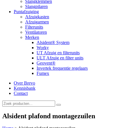
Slangklemmen
Slangpilaren
Puntafzuiging
Afzuigkasten
Afzuigarmen
Filterunits
Ventilatoren
Merken
Alsident® System
Worky
UT Afzuig en filterunits
ULT Afzuig en filter units
Geovent®
Invertek frequentie regelaars
Fumex
Over Brevo
Kennisbank
Contact
Alsident plafond montagezuilen