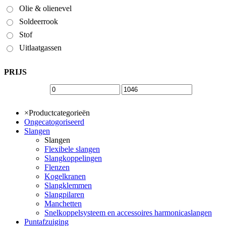
Olie & olienevel
Soldeerrook
Stof
Uitlaatgassen
PRIJS
×
Productcategorieën
Ongecatogoriseerd
Slangen
Slangen
Flexibele slangen
Slangkoppelingen
Flenzen
Kogelkranen
Slangklemmen
Slangpilaren
Manchetten
Snelkoppelsysteem en accessoires harmonicaslangen
Puntafzuiging