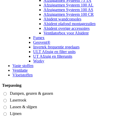
Afzuigarmen Systeem 75 TA
Afzuigarmen Systeem 100 AL
Afzuigarmen Systeem 100 AS
Afzuigarmen Systeem 100 CR
Alsident wandconsoles
Alsident plafond montagezuilen
Alsident overige accessoires
Ventilatorbox voor Alsident
Fumex
Geovent®
Invertek frequentie regelaars
ULT Afzuig en filter units
UT Afzuig en filterunits
Worky
Vaste stoffen
Ventilatie
Vloeistoffen
Toepassing
Dampen, geuren & gassen
Laserrook
Lassen & slijpen
Lijmen