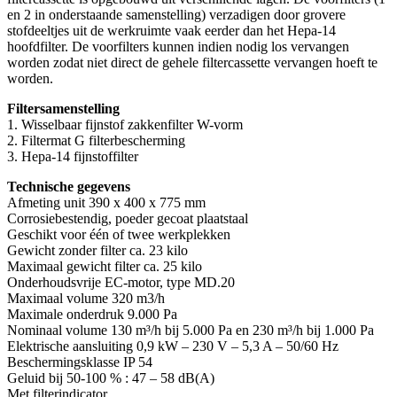
en 2 in onderstaande samenstelling) verzadigen door grovere
stofdeeltjes uit de werkruimte vaak eerder dan het Hepa-14
hoofdfilter. De voorfilters kunnen indien nodig los vervangen
worden zodat niet direct de gehele filtercassette vervangen hoeft te
worden.
Filtersamenstelling
1. Wisselbaar fijnstof zakkenfilter W-vorm
2. Filtermat G filterbescherming
3. Hepa-14 fijnstoffilter
Technische gegevens
Afmeting unit 390 x 400 x 775 mm
Corrosiebestendig, poeder gecoat plaatstaal
Geschikt voor één of twee werkplekken
Gewicht zonder filter ca. 23 kilo
Maximaal gewicht filter ca. 25 kilo
Onderhoudsvrije EC-motor, type MD.20
Maximaal volume 320 m3/h
Maximale onderdruk 9.000 Pa
Nominaal volume 130 m³/h bij 5.000 Pa en 230 m³/h bij 1.000 Pa
Elektrische aansluiting 0,9 kW – 230 V – 5,3 A – 50/60 Hz
Beschermingsklasse IP 54
Geluid bij 50-100 % : 47 – 58 dB(A)
Met filterindicator