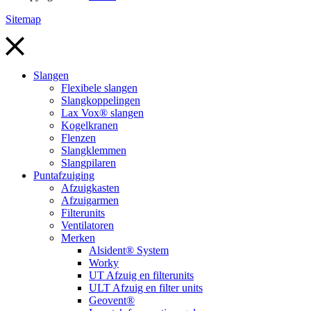
Sitemap
Slangen
Flexibele slangen
Slangkoppelingen
Lax Vox® slangen
Kogelkranen
Flenzen
Slangklemmen
Slangpilaren
Puntafzuiging
Afzuigkasten
Afzuigarmen
Filterunits
Ventilatoren
Merken
Alsident® System
Worky
UT Afzuig en filterunits
ULT Afzuig en filter units
Geovent®