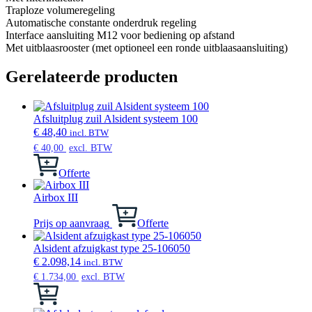
Traploze volumeregeling
Automatische constante onderdruk regeling
Interface aansluiting M12 voor bediening op afstand
Met uitblaasrooster (met optioneel een ronde uitblaasaansluiting)
Gerelateerde producten
Afsluitplug zuil Alsident systeem 100
€
48,40
incl. BTW
€
40,00
excl. BTW
Offerte
Airbox III
Prijs op aanvraag
Offerte
Alsident afzuigkast type 25-106050
€
2.098,14
incl. BTW
€
1.734,00
excl. BTW
Dit
product