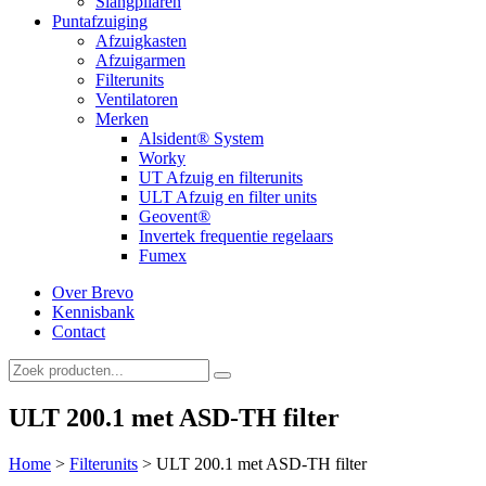
Slangpilaren
Puntafzuiging
Afzuigkasten
Afzuigarmen
Filterunits
Ventilatoren
Merken
Alsident® System
Worky
UT Afzuig en filterunits
ULT Afzuig en filter units
Geovent®
Invertek frequentie regelaars
Fumex
Over Brevo
Kennisbank
Contact
ULT 200.1 met ASD-TH filter
Home
>
Filterunits
>
ULT 200.1 met ASD-TH filter