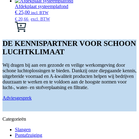
heeft
meerdere
Afdekplaat systeemplafond
variaties.
€
25,00
incl. BTW
Deze
€
20,66
excl. BTW
optie
Dit
kan
product
gekozen
heeft
worden
meerdere
DE KENNISPARTNER VOOR SCHOON
op
variaties.
LUCHTKLIMAAT
de
Deze
productpagina
optie
kan
Wij dragen bij aan een gezonde en veilige werkomgeving door
gekozen
schone luchtoplossingen te bieden. Dankzij onze diepgaande kennis,
worden
uitgebreide voorraad en A-kwaliteit producten helpen wij bedrijven
op
duurzaam te werken en te voldoen aan de hoogste normen voor
de
lucht-, water- en stofverplaatsing en filtratie.
productpagina
Adviesgesprek
Categorieën
Slangen
Puntafzuiging