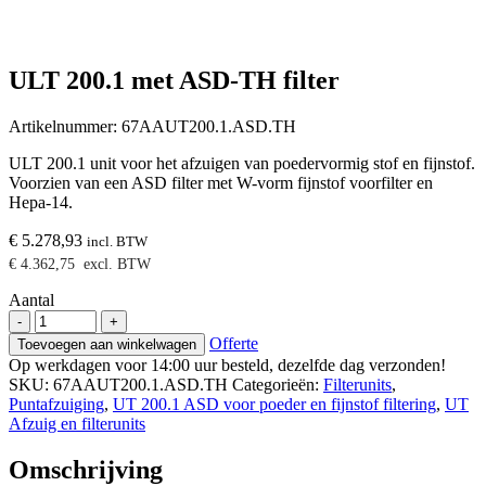
ULT 200.1 met ASD-TH filter
Artikelnummer:
67AAUT200.1.ASD.TH
ULT 200.1 unit voor het afzuigen van poedervormig stof en fijnstof.
Voorzien van een ASD filter met W-vorm fijnstof voorfilter en
Hepa-14.
€
5.278,93
incl. BTW
€
4.362,75
excl. BTW
Aantal
ULT
-
+
200.1
Offerte
Toevoegen aan winkelwagen
met
Op werkdagen voor 14:00 uur besteld, dezelfde dag verzonden!
ASD-
SKU:
67AAUT200.1.ASD.TH
Categorieën:
Filterunits
,
TH
Puntafzuiging
,
UT 200.1 ASD voor poeder en fijnstof filtering
,
UT
filter
Afzuig en filterunits
aantal
Omschrijving