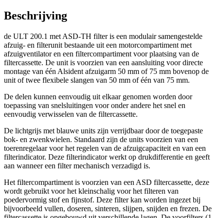
Beschrijving
de ULT 200.1 met ASD-TH filter is een modulair samengestelde
afzuig- en filterunit bestaande uit een motorcompartiment met
afzuigventilator en een filtercompartiment voor plaatsing van de
filtercassette. De unit is voorzien van een aansluiting voor directe
montage van één Alsident afzuigarm 50 mm of 75 mm bovenop de
unit of twee flexibele slangen van 50 mm of één van 75 mm.
De delen kunnen eenvoudig uit elkaar genomen worden door
toepassing van snelsluitingen voor onder andere het snel en
eenvoudig verwisselen van de filtercassette.
De lichtgrijs met blauwe units zijn verrijdbaar door de toegepaste
bok- en zwenkwielen. Standaard zijn de units voorzien van een
toerenregelaar voor het regelen van de afzuigcapaciteit en van een
filterindicator. Deze filterindicator werkt op drukdifferentie en geeft
aan wanneer een filter mechanisch verzadigd is.
Het filtercompartiment is voorzien van een ASD filtercassette, deze
wordt gebruikt voor het kleinschalig voor het filteren van
poedervormig stof en fijnstof. Deze filter kan worden ingezet bij
bijvoorbeeld vullen, doseren, sinteren, slijpen, snijden en frezen. De
filtercassette is opgebouwd uit verschillende lagen. De voorfilters (1