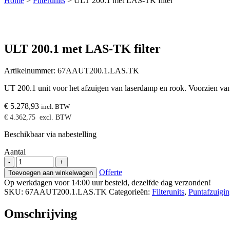
Home
>
Filterunits
>
ULT 200.1 met LAS-TK filter
ULT 200.1 met LAS-TK filter
Artikelnummer:
67AAUT200.1.LAS.TK
UT 200.1 unit voor het afzuigen van laserdamp en rook. Voorzien van e
€
5.278,93
incl. BTW
€
4.362,75
excl. BTW
Beschikbaar via nabestelling
Aantal
ULT
-
+
200.1
Offerte
Toevoegen aan winkelwagen
met
Op werkdagen voor 14:00 uur besteld, dezelfde dag verzonden!
LAS-
SKU:
67AAUT200.1.LAS.TK
Categorieën:
Filterunits
,
Puntafzuigi
TK
filter
Omschrijving
aantal