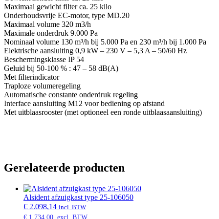
Maximaal gewicht filter ca. 25 kilo
Onderhoudsvrije EC-motor, type MD.20
Maximaal volume 320 m3/h
Maximale onderdruk 9.000 Pa
Nominaal volume 130 m³/h bij 5.000 Pa en 230 m³/h bij 1.000 Pa
Elektrische aansluiting 0,9 kW – 230 V – 5,3 A – 50/60 Hz
Beschermingsklasse IP 54
Geluid bij 50-100 % : 47 – 58 dB(A)
Met filterindicator
Traploze volumeregeling
Automatische constante onderdruk regeling
Interface aansluiting M12 voor bediening op afstand
Met uitblaasrooster (met optioneel een ronde uitblaasaansluiting)
Gerelateerde producten
Alsident afzuigkast type 25-106050
€
2.098,14
incl. BTW
€
1.734,00
excl. BTW