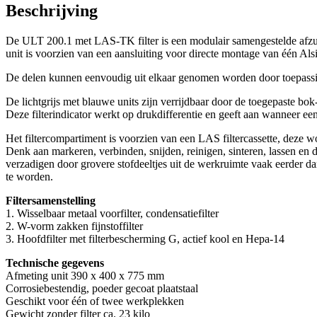
Beschrijving
De ULT 200.1 met LAS-TK filter is een modulair samengestelde afzuig-
unit is voorzien van een aansluiting voor directe montage van één 
De delen kunnen eenvoudig uit elkaar genomen worden door toepassing
De lichtgrijs met blauwe units zijn verrijdbaar door de toegepaste bok
Deze filterindicator werkt op drukdifferentie en geeft aan wanneer een
Het filtercompartiment is voorzien van een LAS filtercassette, deze wo
Denk aan markeren, verbinden, snijden, reinigen, sinteren, lassen en 
verzadigen door grovere stofdeeltjes uit de werkruimte vaak eerder da
te worden.
Filtersamenstelling
1. Wisselbaar metaal voorfilter, condensatiefilter
2. W-vorm zakken fijnstoffilter
3. Hoofdfilter met filterbescherming G, actief kool en Hepa-14
Technische gegevens
Afmeting unit 390 x 400 x 775 mm
Corrosiebestendig, poeder gecoat plaatstaal
Geschikt voor één of twee werkplekken
Gewicht zonder filter ca. 23 kilo