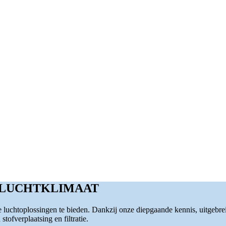
 LUCHTKLIMAAT
luchtoplossingen te bieden. Dankzij onze diepgaande kennis, uitgebre
tofverplaatsing en filtratie.