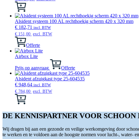
Dit
product
heeft
meerdere
Alsident systeem 100 AL rechthoekig scherm 420 x 320 mm
variaties.
€
182,71
incl. BTW
Deze
€
151,00
excl. BTW
optie
kan
Offerte
gekozen
worden
Airbox Lite
op
de
Prijs op aanvraag
Offerte
productpagina
Alsident afzuigkast type 25-604535
€
948,64
incl. BTW
€
784,00
excl. BTW
Dit
product
heeft
meerdere
DE KENNISPARTNER VOOR SCHOON
variaties.
Deze
Wij dragen bij aan een gezonde en veilige werkomgeving door schone 
optie
te werken en te voldoen aan de hoogste normen voor lucht-, water- en s
kan