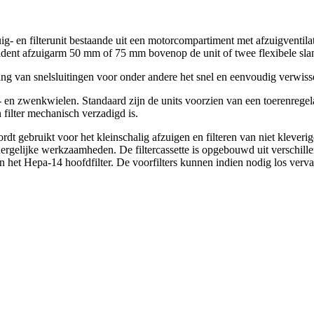
 en filterunit bestaande uit een motorcompartiment met afzuigventilator
Alsident afzuigarm 50 mm of 75 mm bovenop de unit of twee flexibele 
 van snelsluitingen voor onder andere het snel en eenvoudig verwissele
- en zwenkwielen. Standaard zijn de units voorzien van een toerenregelaa
 filter mechanisch verzadigd is.
rdt gebruikt voor het kleinschalig afzuigen en filteren van niet kleveri
dergelijke werkzaamheden. De filtercassette is opgebouwd uit verschille
n het Hepa-14 hoofdfilter. De voorfilters kunnen indien nodig los verva