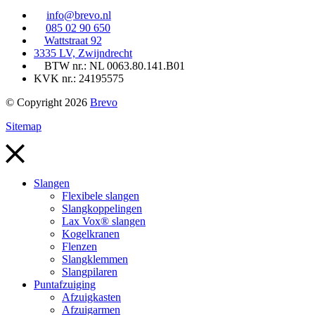
info@brevo.nl
085 02 90 650
Wattstraat 92
3335 LV, Zwijndrecht
BTW nr.: NL 0063.80.141.B01
KVK nr.: 24195575
© Copyright 2026
Brevo
Sitemap
Slangen
Flexibele slangen
Slangkoppelingen
Lax Vox® slangen
Kogelkranen
Flenzen
Slangklemmen
Slangpilaren
Puntafzuiging
Afzuigkasten
Afzuigarmen