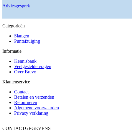
gekozen
Adviesgesprek
worden
op
de
productpagina
Categorieën
Slangen
Puntafzuiging
Informatie
Kennisbank
Veelgestelde vragen
Over Brevo
Klantenservice
Contact
Betalen en verzenden
Retourneren
Algemene voorwaarden
Privacy verklaring
CONTACTGEGEVENS