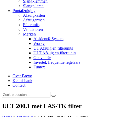
Slangklemmen
Slangpilaren
Puntafzuiging
Afzuigkasten
Afzuigarmen
Filterunits
Ventilatoren
Merken
Alsident® System
Worky
UT Afzuig en filterunits
ULT Afzuig en filter units
Geovent®
Invertek frequentie regelaars
Fumex
Over Brevo
Kennisbank
Contact
ULT 200.1 met LAS-TK filter