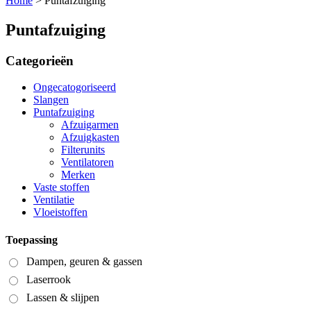
Home
>
Puntafzuiging
Puntafzuiging
Categorieën
Ongecatogoriseerd
Slangen
Puntafzuiging
Afzuigarmen
Afzuigkasten
Filterunits
Ventilatoren
Merken
Vaste stoffen
Ventilatie
Vloeistoffen
Toepassing
Dampen, geuren & gassen
Laserrook
Lassen & slijpen