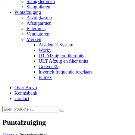
Slangklemmen
Slangpilaren
Puntafzuiging
Afzuigkasten
Afzuigarmen
Filterunits
Ventilatoren
Merken
Alsident® System
Worky
UT Afzuig en filterunits
ULT Afzuig en filter units
Geovent®
Invertek frequentie regelaars
Fumex
Over Brevo
Kennisbank
Contact
Puntafzuiging