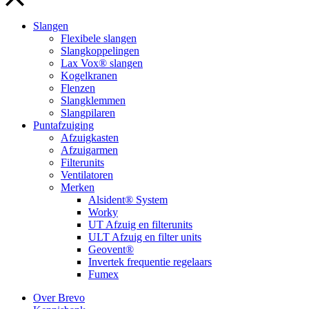
Slangen
Flexibele slangen
Slangkoppelingen
Lax Vox® slangen
Kogelkranen
Flenzen
Slangklemmen
Slangpilaren
Puntafzuiging
Afzuigkasten
Afzuigarmen
Filterunits
Ventilatoren
Merken
Alsident® System
Worky
UT Afzuig en filterunits
ULT Afzuig en filter units
Geovent®
Invertek frequentie regelaars
Fumex
Over Brevo