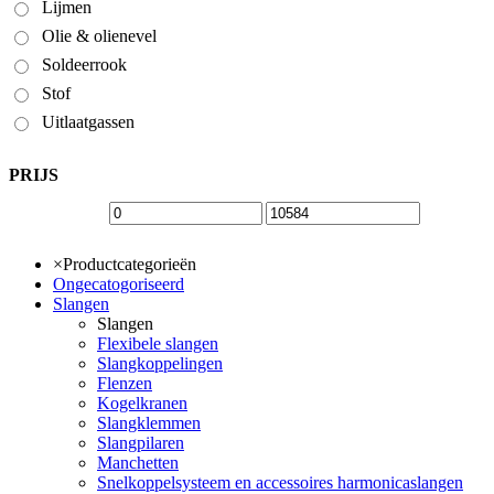
Lijmen
Olie & olienevel
Soldeerrook
Stof
Uitlaatgassen
PRIJS
×
Productcategorieën
Ongecatogoriseerd
Slangen
Slangen
Flexibele slangen
Slangkoppelingen
Flenzen
Kogelkranen
Slangklemmen
Slangpilaren
Manchetten
Snelkoppelsysteem en accessoires harmonicaslangen