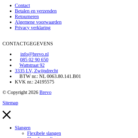
Contact
Betalen en verzenden
Retourneren
Algemene voorwaarden
Privacy verklaring
CONTACTGEGEVENS
info@brevo.nl
085 02 90 650
Wattstraat 92
3335 LV, Zwijndrecht
BTW nr.: NL 0063.80.141.B01
KVK nr.: 24195575
© Copyright 2026
Brevo
Sitemap
Slangen
Flexibele slangen