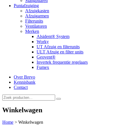
Slangpilaren
Puntafzuiging
Afzuigkasten
Afzuigarmen
Filterunits
Ventilatoren
Merken
Alsident® System
Worky
UT Afzuig en filterunits
ULT Afzuig en filter units
Geovent®
Invertek frequentie regelaars
Fumex
Over Brevo
Kennisbank
Contact
Winkelwagen
Home
>
Winkelwagen