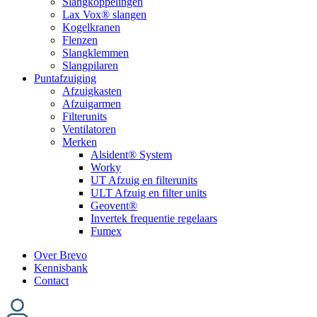
Slangkoppelingen
Lax Vox® slangen
Kogelkranen
Flenzen
Slangklemmen
Slangpilaren
Puntafzuiging
Afzuigkasten
Afzuigarmen
Filterunits
Ventilatoren
Merken
Alsident® System
Worky
UT Afzuig en filterunits
ULT Afzuig en filter units
Geovent®
Invertek frequentie regelaars
Fumex
Over Brevo
Kennisbank
Contact