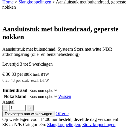
Home
>
Slangkoppelingen
>
Aansluitstuk met buitendraad, geperste
nokken
Aansluitstuk met buitendraad, geperste
nokken
Aansluitstuk met buitendraad. Systeem Storz met witte NBR
afdichtingsring (olie- en benzinebestendig).
Levertijd 3 tot 5 werkdagen
€
30,83
per stuk
incl. BTW
€
25,48
per stuk
excl. BTW
Buitendraad
Nokafstand
Wissen
Aantal
Aansluitstuk
-
+
met
Offerte
Toevoegen aan winkelwagen
buitendraad,
Op werkdagen voor 14:00 uur besteld, dezelfde dag verzonden!
geperste
SKU:
N/B
Categorieën:
Slangkoppelingen
,
Storz koppelingen
nokken