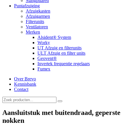
Slangpilaren
Puntafzuiging
Afzuigkasten
Afzuigarmen
Filterunits
Ventilatoren
Merken
Alsident® System
Worky
UT Afzuig en filterunits
ULT Afzuig en filter units
Geovent®
Invertek frequentie regelaars
Fumex
Over Brevo
Kennisbank
Contact
Aansluitstuk met buitendraad, geperste
nokken