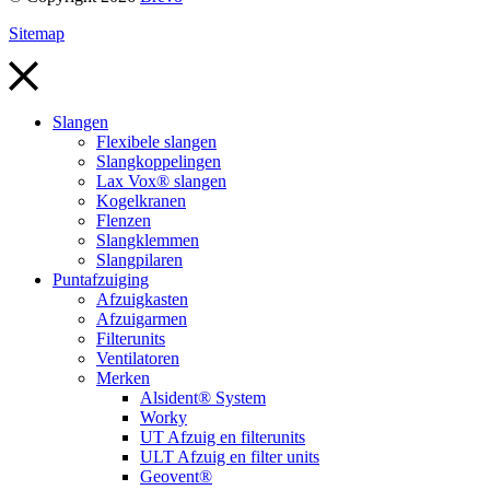
Sitemap
Slangen
Flexibele slangen
Slangkoppelingen
Lax Vox® slangen
Kogelkranen
Flenzen
Slangklemmen
Slangpilaren
Puntafzuiging
Afzuigkasten
Afzuigarmen
Filterunits
Ventilatoren
Merken
Alsident® System
Worky
UT Afzuig en filterunits
ULT Afzuig en filter units
Geovent®