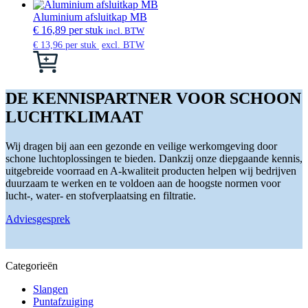
heeft
worden
meerdere
Aluminium afsluitkap MB
op
variaties.
€
16,89
per stuk
incl. BTW
de
Deze
€
13,96
per stuk
excl. BTW
productpagina
optie
Dit
kan
product
gekozen
heeft
worden
meerdere
DE KENNISPARTNER VOOR SCHOON
op
variaties.
LUCHTKLIMAAT
de
Deze
productpagina
optie
kan
Wij dragen bij aan een gezonde en veilige werkomgeving door
gekozen
schone luchtoplossingen te bieden. Dankzij onze diepgaande kennis,
worden
uitgebreide voorraad en A-kwaliteit producten helpen wij bedrijven
op
duurzaam te werken en te voldoen aan de hoogste normen voor
de
lucht-, water- en stofverplaatsing en filtratie.
productpagina
Adviesgesprek
Categorieën
Slangen
Puntafzuiging