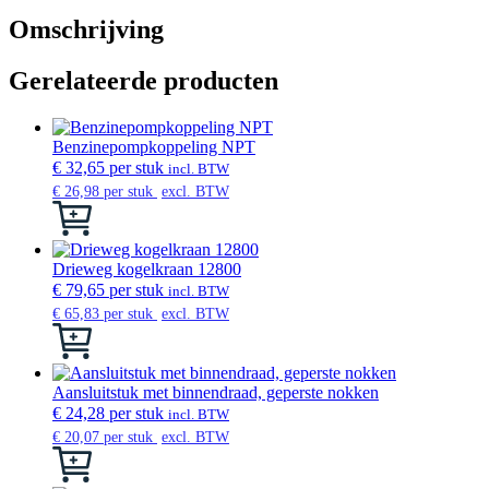
aantal
Omschrijving
Gerelateerde producten
Benzinepompkoppeling NPT
€
32,65
per stuk
incl. BTW
€
26,98
per stuk
excl. BTW
Dit
product
heeft
meerdere
Drieweg kogelkraan 12800
variaties.
€
79,65
per stuk
incl. BTW
Deze
€
65,83
per stuk
excl. BTW
optie
Dit
kan
product
gekozen
heeft
worden
meerdere
Aansluitstuk met binnendraad, geperste nokken
op
variaties.
€
24,28
per stuk
incl. BTW
de
Deze
€
20,07
per stuk
excl. BTW
productpagina
optie
Dit
kan
product
gekozen