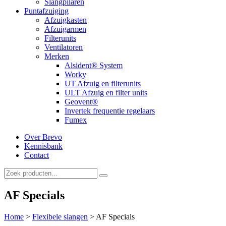
Slangpilaren
Puntafzuiging
Afzuigkasten
Afzuigarmen
Filterunits
Ventilatoren
Merken
Alsident® System
Worky
UT Afzuig en filterunits
ULT Afzuig en filter units
Geovent®
Invertek frequentie regelaars
Fumex
Over Brevo
Kennisbank
Contact
AF Specials
Home
>
Flexibele slangen
>
AF Specials