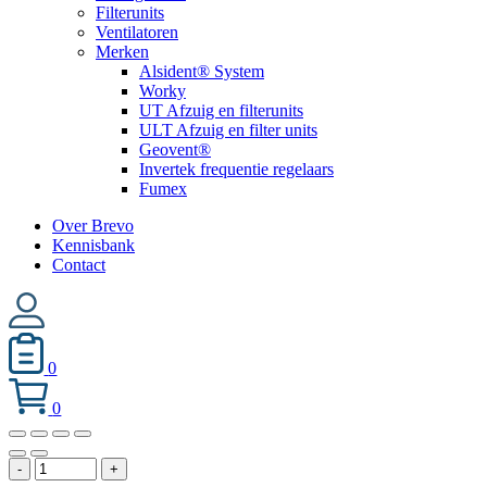
Filterunits
Ventilatoren
Merken
Alsident® System
Worky
UT Afzuig en filterunits
ULT Afzuig en filter units
Geovent®
Invertek frequentie regelaars
Fumex
Over Brevo
Kennisbank
Contact
0
0
AF
-
+
Specials