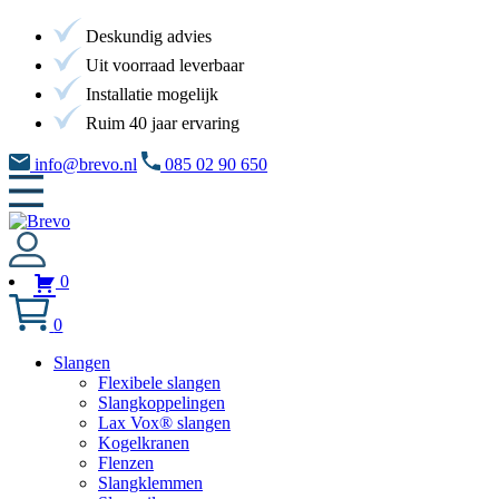
Deskundig advies
Uit voorraad leverbaar
Installatie mogelijk
Ruim 40 jaar ervaring
info@brevo.nl
085 02 90 650
0
0
Slangen
Flexibele slangen
Slangkoppelingen
Lax Vox® slangen
Kogelkranen
Flenzen
Slangklemmen