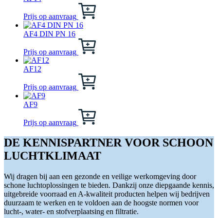
Dit
product
Prijs op aanvraag
heeft
meerdere
AF4 DIN PN 16
variaties.
Dit
Deze
product
Prijs op aanvraag
optie
heeft
kan
meerdere
AF12
gekozen
variaties.
Dit
worden
Deze
product
Prijs op aanvraag
op
optie
heeft
de
kan
meerdere
AF9
productpagina
gekozen
variaties.
Dit
worden
Deze
product
Prijs op aanvraag
op
optie
heeft
de
kan
meerdere
DE KENNISPARTNER VOOR SCHOON
productpagina
gekozen
variaties.
LUCHTKLIMAAT
worden
Deze
op
optie
de
kan
Wij dragen bij aan een gezonde en veilige werkomgeving door
productpagina
gekozen
schone luchtoplossingen te bieden. Dankzij onze diepgaande kennis,
worden
uitgebreide voorraad en A-kwaliteit producten helpen wij bedrijven
op
duurzaam te werken en te voldoen aan de hoogste normen voor
de
lucht-, water- en stofverplaatsing en filtratie.
productpagina