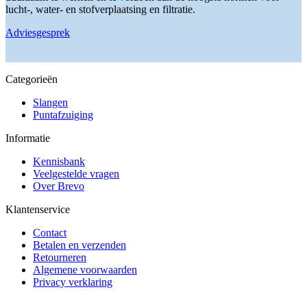
lucht-, water- en stofverplaatsing en filtratie.
Adviesgesprek
Categorieën
Slangen
Puntafzuiging
Informatie
Kennisbank
Veelgestelde vragen
Over Brevo
Klantenservice
Contact
Betalen en verzenden
Retourneren
Algemene voorwaarden
Privacy verklaring