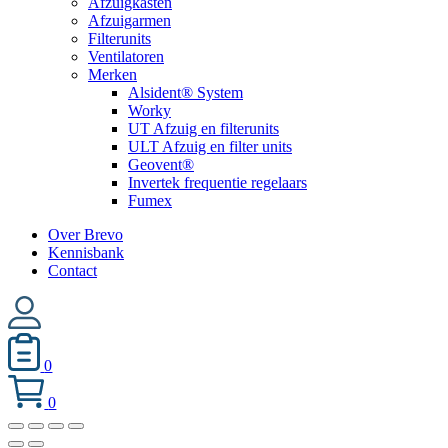
Afzuigkasten
Afzuigarmen
Filterunits
Ventilatoren
Merken
Alsident® System
Worky
UT Afzuig en filterunits
ULT Afzuig en filter units
Geovent®
Invertek frequentie regelaars
Fumex
Over Brevo
Kennisbank
Contact
0
0