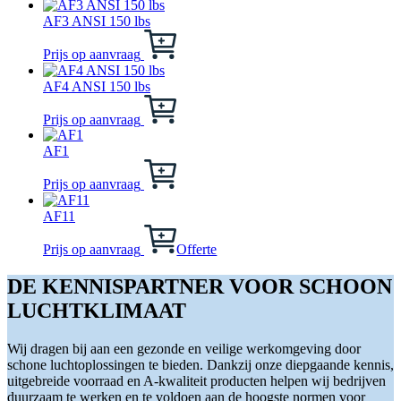
AF3 ANSI 150 lbs
Dit
product
Prijs op aanvraag
heeft
meerdere
AF4 ANSI 150 lbs
variaties.
Dit
Deze
product
Prijs op aanvraag
optie
heeft
kan
meerdere
AF1
gekozen
variaties.
Dit
worden
Deze
product
Prijs op aanvraag
op
optie
heeft
de
kan
meerdere
AF11
productpagina
gekozen
variaties.
worden
Deze
Prijs op aanvraag
Offerte
op
optie
de
kan
DE KENNISPARTNER VOOR SCHOON
productpagina
gekozen
LUCHTKLIMAAT
worden
op
de
Wij dragen bij aan een gezonde en veilige werkomgeving door
productpagina
schone luchtoplossingen te bieden. Dankzij onze diepgaande kennis,
uitgebreide voorraad en A-kwaliteit producten helpen wij bedrijven
duurzaam te werken en te voldoen aan de hoogste normen voor