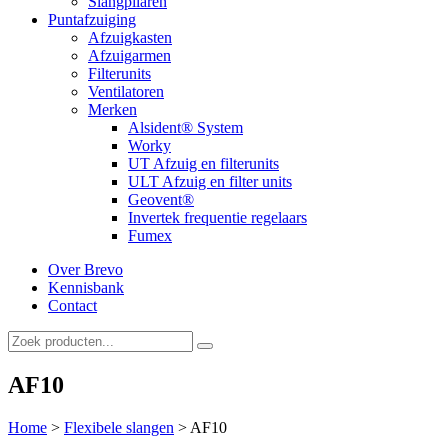
Slangpilaren
Puntafzuiging
Afzuigkasten
Afzuigarmen
Filterunits
Ventilatoren
Merken
Alsident® System
Worky
UT Afzuig en filterunits
ULT Afzuig en filter units
Geovent®
Invertek frequentie regelaars
Fumex
Over Brevo
Kennisbank
Contact
AF10
Home
>
Flexibele slangen
>
AF10