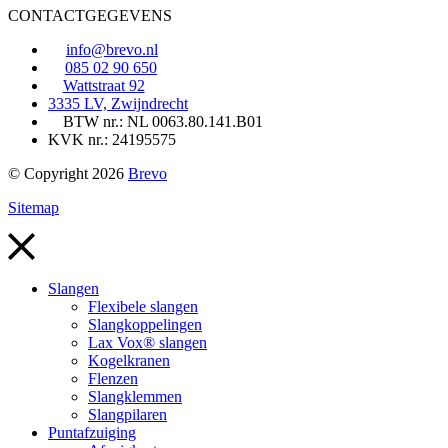
CONTACTGEGEVENS
info@brevo.nl
085 02 90 650
Wattstraat 92
3335 LV, Zwijndrecht
BTW nr.: NL 0063.80.141.B01
KVK nr.: 24195575
© Copyright 2026
Brevo
Sitemap
Slangen
Flexibele slangen
Slangkoppelingen
Lax Vox® slangen
Kogelkranen
Flenzen
Slangklemmen
Slangpilaren
Puntafzuiging