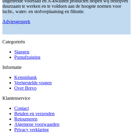
uitgebreide voorraad en A-kwaliteit producten helpen wij bedrijven
op
duurzaam te werken en te voldoen aan de hoogste normen voor
de
lucht-, water- en stofverplaatsing en filtratie.
productpagina
Adviesgesprek
Categorieën
Slangen
Puntafzuiging
Informatie
Kennisbank
Veelgestelde vragen
Over Brevo
Klantenservice
Contact
Betalen en verzenden
Retourneren
Algemene voorwaarden
Privacy verklaring