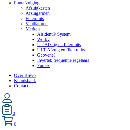
Puntafzuiging
Afzuigkasten
Afzuigarmen
Filterunits
Ventilatoren
Merken
Alsident® System
Worky
UT Afzuig en filterunits
ULT Afzuig en filter units
Geovent®
Invertek frequentie regelaars
Fumex
Over Brevo
Kennisbank
Contact
0
0