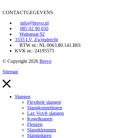
CONTACTGEGEVENS
info@brevo.nl
085 02 90 650
Wattstraat 92
3335 LV, Zwijndrecht
BTW nr.: NL 0063.80.141.B01
KVK nr.: 24195575
© Copyright 2026
Brevo
Sitemap
Slangen
Flexibele slangen
Slangkoppelingen
Lax Vox® slangen
Kogelkranen
Flenzen
Slangklemmen
Slangpilaren