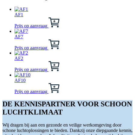
AF1
Dit
product
Prijs op aanvraag
heeft
meerdere
AF7
variaties.
Dit
Deze
product
Prijs op aanvraag
optie
heeft
kan
meerdere
AF2
gekozen
variaties.
Dit
worden
Deze
product
Prijs op aanvraag
op
optie
heeft
de
kan
meerdere
AF10
productpagina
gekozen
variaties.
Dit
worden
Deze
product
Prijs op aanvraag
op
optie
heeft
de
kan
meerdere
DE KENNISPARTNER VOOR SCHOON
productpagina
gekozen
variaties.
LUCHTKLIMAAT
worden
Deze
op
optie
de
kan
Wij dragen bij aan een gezonde en veilige werkomgeving door
productpagina
gekozen
schone luchtoplossingen te bieden. Dankzij onze diepgaande kennis,
worden