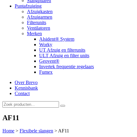
Slangpilaren
Puntafzuiging
Afzuigkasten
Afzuigarmen
Filterunits
Ventilatoren
Merken
Alsident® System
Worky
UT Afzuig en filterunits
ULT Afzuig en filter units
Geovent®
Invertek frequentie regelaars
Fumex
Over Brevo
Kennisbank
Contact
AF11
Home
>
Flexibele slangen
>
AF11