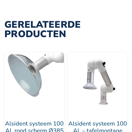
GERELATEERDE
PRODUCTEN
Dit
product
heeft
meerdere
variaties.
Deze
optie
kan
Alsident systeem 100
Alsident systeem 100
gekozen
AL rond scherm Ø385
AL – tafelmontage