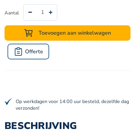
Aantal
Alsident
afzuigkast
type
Toevoegen aan winkelwagen
25-
106020
Offerte
aantal
Op werkdagen voor 14:00 uur besteld, dezelfde dag
verzonden!
BESCHRIJVING