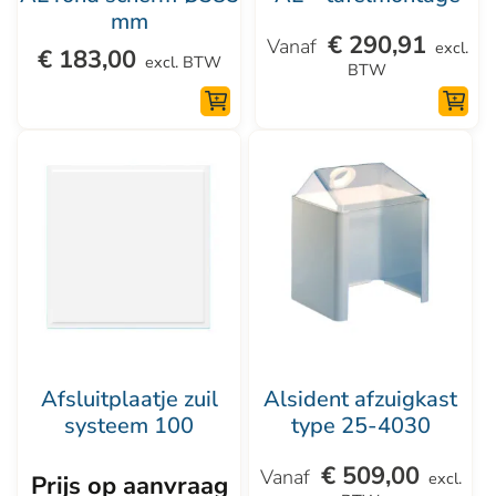
worden
mm
€
290,91
op
excl.
€
183,00
excl. BTW
BTW
de
productpagina
Dit
Dit
product
product
heeft
heeft
meerdere
meerdere
variaties.
variaties.
Deze
Deze
optie
optie
kan
kan
Afsluitplaatje zuil
Alsident afzuigkast
gekozen
gekozen
systeem 100
type 25-4030
worden
worden
€
509,00
op
op
excl.
Prijs op aanvraag