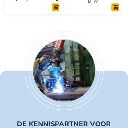
BTW
de
de
productpagina
productpagina
DE KENNISPARTNER VOOR