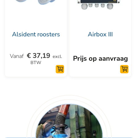
variaties.
Deze
optie
kan
Alsident roosters
Airbox III
gekozen
worden
€
37,19
op
excl.
Prijs op aanvraag
BTW
de
productpagina