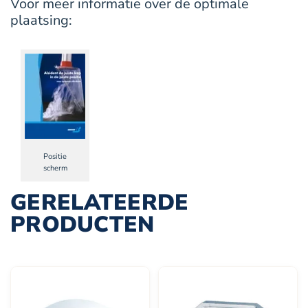
Voor meer informatie over de optimale
plaatsing:
Positie
scherm
GERELATEERDE
PRODUCTEN
Dit
product