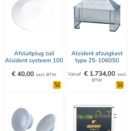
heeft
meerdere
variaties.
Deze
optie
kan
Afsluitplug zuil
Alsident afzuigkast
gekozen
Alsident systeem 100
type 25-106050
worden
€
1.734,00
€
40,00
op
excl.
excl. BTW
BTW
de
productpagina
Dit
product
heeft
meerdere