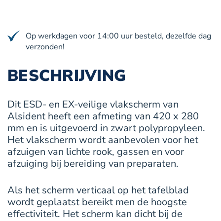
veilig
vlakscherm
420
Op werkdagen voor 14:00 uur besteld, dezelfde dag
x
verzonden!
280
mm
BESCHRIJVING
aantal
Dit ESD- en EX-veilige vlakscherm van
Alsident heeft een afmeting van 420 x 280
mm en is uitgevoerd in zwart polypropyleen.
Het vlakscherm wordt aanbevolen voor het
afzuigen van lichte rook, gassen en voor
afzuiging bij bereiding van preparaten.
Als het scherm verticaal op het tafelblad
wordt geplaatst bereikt men de hoogste
effectiviteit. Het scherm kan dicht bij de