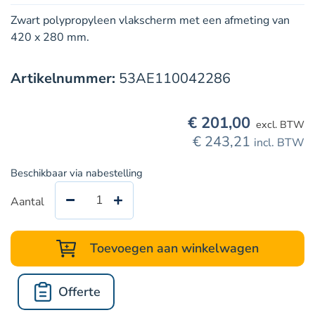
Zwart polypropyleen vlakscherm met een afmeting van
420 x 280 mm.
Artikelnummer:
53AE110042286
€
201,00
excl. BTW
€
243,21
incl. BTW
Beschikbaar via nabestelling
Aantal
Alsident
systeem
100
Toevoegen aan winkelwagen
AS
ESD-
Offerte
en
EX-