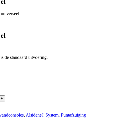
el
universeel
el
s de standaard uitvoering.
+
wandconsoles
,
Alsident® System
,
Puntafzuiging