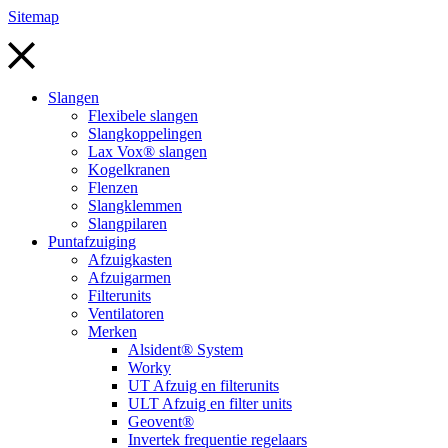
Sitemap
Slangen
Flexibele slangen
Slangkoppelingen
Lax Vox® slangen
Kogelkranen
Flenzen
Slangklemmen
Slangpilaren
Puntafzuiging
Afzuigkasten
Afzuigarmen
Filterunits
Ventilatoren
Merken
Alsident® System
Worky
UT Afzuig en filterunits
ULT Afzuig en filter units
Geovent®
Invertek frequentie regelaars