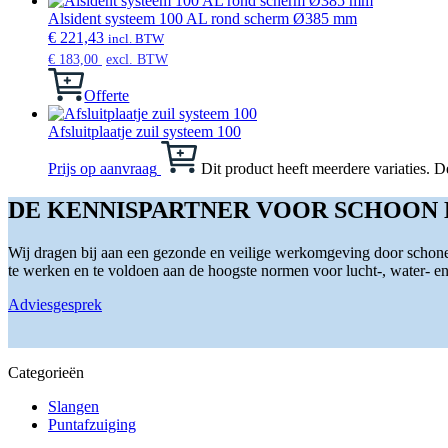
Alsident systeem 100 AL rond scherm Ø385 mm
€
221,43
incl. BTW
€
183,00
excl. BTW
Offerte
Afsluitplaatje zuil systeem 100
Prijs op aanvraag
Dit product heeft meerdere variaties.
DE KENNISPARTNER VOOR SCHOON
Wij dragen bij aan een gezonde en veilige werkomgeving door schone 
te werken en te voldoen aan de hoogste normen voor lucht-, water- en s
Adviesgesprek
Categorieën
Slangen
Puntafzuiging