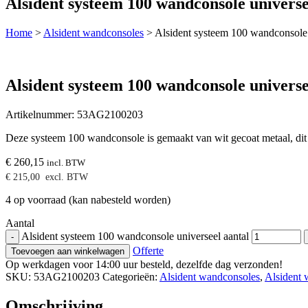
Alsident systeem 100 wandconsole universe
Home
>
Alsident wandconsoles
>
Alsident systeem 100 wandconsole 
Alsident systeem 100 wandconsole universe
Artikelnummer:
53AG2100203
Deze systeem 100 wandconsole is gemaakt van wit gecoat metaal, dit i
€
260,15
incl. BTW
€
215,00
excl. BTW
4 op voorraad (kan nabesteld worden)
Aantal
Alsident systeem 100 wandconsole universeel aantal
-
Offerte
Toevoegen aan winkelwagen
Op werkdagen voor 14:00 uur besteld, dezelfde dag verzonden!
SKU:
53AG2100203
Categorieën:
Alsident wandconsoles
,
Alsident 
Omschrijving