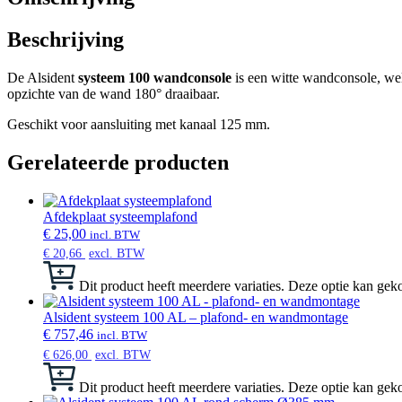
Beschrijving
De Alsident
systeem 100 wandconsole
is een witte wandconsole, we
opzichte van de wand 180° draaibaar.
Geschikt voor aansluiting met kanaal 125 mm.
Gerelateerde producten
Afdekplaat systeemplafond
€
25,00
incl. BTW
€
20,66
excl. BTW
Dit product heeft meerdere variaties. Deze optie kan g
Alsident systeem 100 AL – plafond- en wandmontage
€
757,46
incl. BTW
€
626,00
excl. BTW
Dit product heeft meerdere variaties. Deze optie kan g