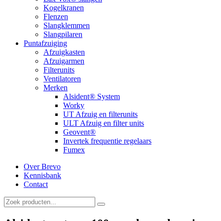
Kogelkranen
Flenzen
Slangklemmen
Slangpilaren
Puntafzuiging
Afzuigkasten
Afzuigarmen
Filterunits
Ventilatoren
Merken
Alsident® System
Worky
UT Afzuig en filterunits
ULT Afzuig en filter units
Geovent®
Invertek frequentie regelaars
Fumex
Over Brevo
Kennisbank
Contact