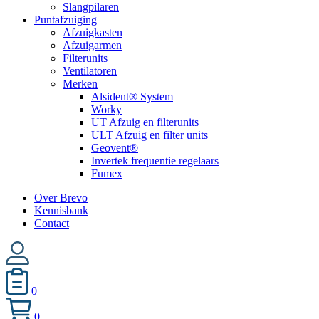
Slangpilaren
Puntafzuiging
Afzuigkasten
Afzuigarmen
Filterunits
Ventilatoren
Merken
Alsident® System
Worky
UT Afzuig en filterunits
ULT Afzuig en filter units
Geovent®
Invertek frequentie regelaars
Fumex
Over Brevo
Kennisbank
Contact
0
0