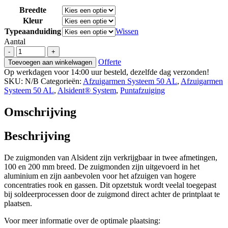
Breedte
Kleur
Typeaanduiding
Wissen
Aantal
Alsident
-
+
systeem
Offerte
Toevoegen aan winkelwagen
50
Op werkdagen voor 14:00 uur besteld, dezelfde dag verzonden!
AL
SKU:
N/B
Categorieën:
Afzuigarmen Systeem 50 AL
,
Afzuigarmen
zuigmonden
Systeem 50 AL
,
Alsident® System
,
Puntafzuiging
100
of
Omschrijving
200
mm
aantal
Beschrijving
De zuigmonden van Alsident zijn verkrijgbaar in twee afmetingen,
100 en 200 mm breed. De zuigmonden zijn uitgevoerd in het
aluminium en zijn aanbevolen voor het afzuigen van hogere
concentraties rook en gassen. Dit opzetstuk wordt veelal toegepast
bij soldeerprocessen door de zuigmond direct achter de printplaat te
plaatsen.
Voor meer informatie over de optimale plaatsing: