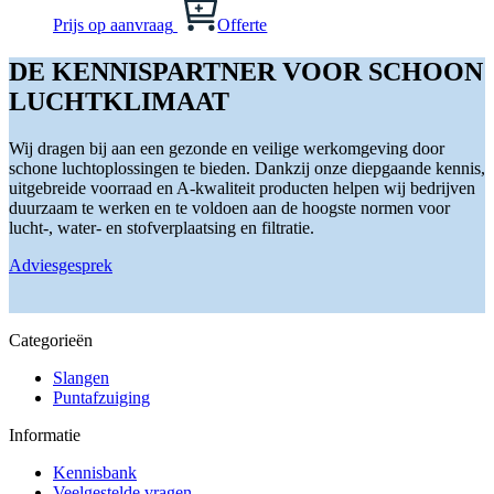
variaties.
Deze
Prijs op aanvraag
Offerte
optie
kan
DE KENNISPARTNER VOOR SCHOON
gekozen
LUCHTKLIMAAT
worden
op
de
Wij dragen bij aan een gezonde en veilige werkomgeving door
productpagina
schone luchtoplossingen te bieden. Dankzij onze diepgaande kennis,
uitgebreide voorraad en A-kwaliteit producten helpen wij bedrijven
duurzaam te werken en te voldoen aan de hoogste normen voor
lucht-, water- en stofverplaatsing en filtratie.
Adviesgesprek
Categorieën
Slangen
Puntafzuiging
Informatie
Kennisbank
Veelgestelde vragen