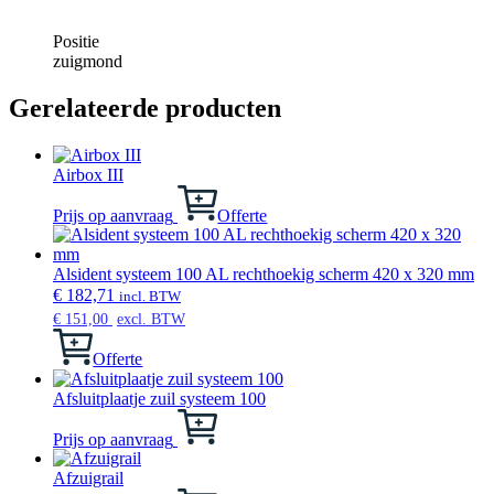
Positie
zuigmond
Gerelateerde producten
Airbox III
Prijs op aanvraag
Offerte
Alsident systeem 100 AL rechthoekig scherm 420 x 320 mm
€
182,71
incl. BTW
€
151,00
excl. BTW
Offerte
Afsluitplaatje zuil systeem 100
Dit
product
Prijs op aanvraag
heeft
meerdere
Afzuigrail