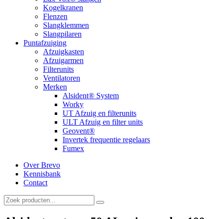
Kogelkranen
Flenzen
Slangklemmen
Slangpilaren
Puntafzuiging
Afzuigkasten
Afzuigarmen
Filterunits
Ventilatoren
Merken
Alsident® System
Worky
UT Afzuig en filterunits
ULT Afzuig en filter units
Geovent®
Invertek frequentie regelaars
Fumex
Over Brevo
Kennisbank
Contact