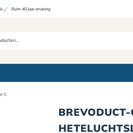
jk
Ruim 40 jaar ervaring
00 ºC
BREVODUCT-C
HETELUCHTSL