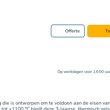
Offerte
To
Op werkdagen voor 14:00 uur
g die is ontworpen om te voldoen aan de eisen v
 tot +1100 °C biedt deze 3-laagse, thermisch geï