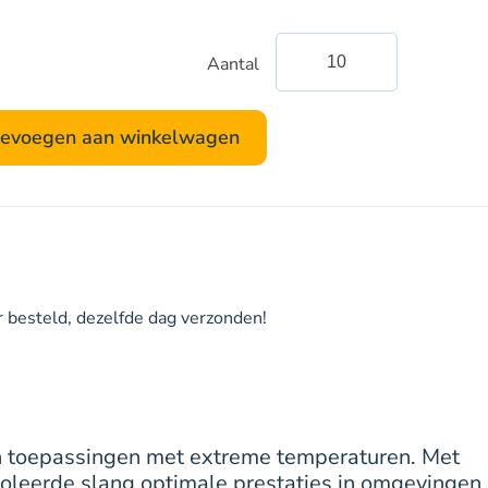
Aantal
Brevoduct-
Clipflex-
1100
evoegen aan winkelwagen
-
heteluchtslang
tot
1100
ºC
aantal
 besteld, dezelfde dag verzonden!
an toepassingen met extreme temperaturen. Met
soleerde slang optimale prestaties in omgevingen