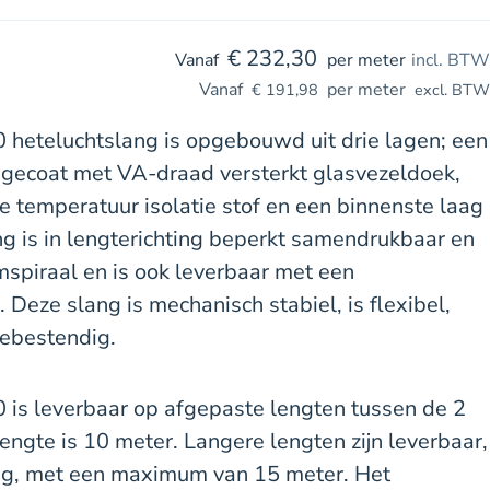
€
232,30
per meter
incl. BTW
per meter
€
191,98
excl. BTW
 heteluchtslang is opgebouwd uit drie lagen; een
l gecoat met VA-draad versterkt glasvezeldoek,
 temperatuur isolatie stof en een binnenste laag
ng is in lengterichting beperkt samendrukbaar en
mspiraal en is ook leverbaar met een
 Deze slang is mechanisch stabiel, is flexibel,
tebestendig.
 is leverbaar op afgepaste lengten tussen de 2
engte is 10 meter. Langere lengten zijn leverbaar,
aag, met een maximum van 15 meter. Het