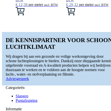
BTW
BTW
€
12,58
per meter
€
29,32
per meter
incl. BTW
incl. BTW
Dit
Dit
product
product
heeft
heeft
meerdere
meerdere
variaties.
variaties.
Deze
Deze
optie
optie
DE KENNISPARTNER VOOR SCHOO
kan
kan
gekozen
gekozen
LUCHTKLIMAAT
worden
worden
op
op
Wij dragen bij aan een gezonde en veilige werkomgeving door
de
de
schone luchtoplossingen te bieden. Dankzij onze diepgaande kenni
productpagina
productpagina
uitgebreide voorraad en A-kwaliteit producten helpen wij bedrijven
duurzaam te werken en te voldoen aan de hoogste normen voor
lucht-, water- en stofverplaatsing en filtratie.
Adviesgesprek
Categorieën
Slangen
Puntafzuiging
Informatie