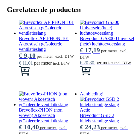
Gerelateerde producten
Brevoflex-AF-PHON-101
Brevoduct-GS300 Universel
Akoestisch geïsoleerde
(hete) luchttoevoerslang
€
17,19
ventilatieslang
per meter
excl.
€
9,10
per meter
excl. BTW
BTW
€
20,80
per meter
€
11,01
per meter
incl. BTW
incl. BTW
Dit
Dit
product
product
heeft
heeft
meerdere
meerdere
variaties.
variaties.
Aanbieding!
Deze
Deze
optie
optie
kan
kan
Brevoflex-PHON (non
Actie
gekozen
gekozen
woven) Akoestisch
Brevoduct GSD 2
worden
worden
geïsoleerde ventilatieslang
hittebestendige slang
op
op
€
10,40
€
24,23
de
de
per meter
excl.
per meter
excl.
productpagina
productpagina