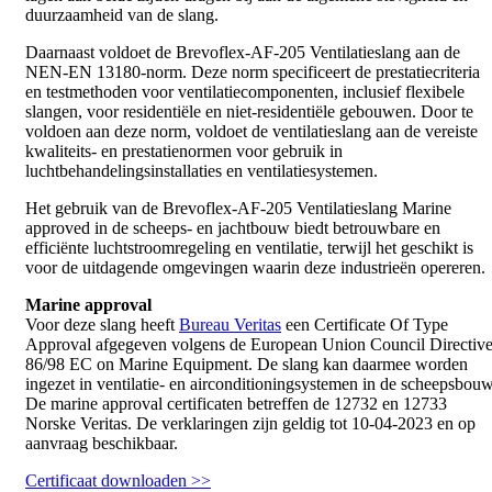
duurzaamheid van de slang.
Daarnaast voldoet de Brevoflex-AF-205 Ventilatieslang aan de
NEN-EN 13180-norm. Deze norm specificeert de prestatiecriteria
en testmethoden voor ventilatiecomponenten, inclusief flexibele
slangen, voor residentiële en niet-residentiële gebouwen. Door te
voldoen aan deze norm, voldoet de ventilatieslang aan de vereiste
kwaliteits- en prestatienormen voor gebruik in
luchtbehandelingsinstallaties en ventilatiesystemen.
Het gebruik van de Brevoflex-AF-205 Ventilatieslang Marine
approved in de scheeps- en jachtbouw biedt betrouwbare en
efficiënte luchtstroomregeling en ventilatie, terwijl het geschikt is
voor de uitdagende omgevingen waarin deze industrieën opereren.
Marine approval
Voor deze slang heeft
Bureau Veritas
een Certificate Of Type
Approval afgegeven volgens de European Union Council Directiv
86/98 EC on Marine Equipment. De slang kan daarmee worden
ingezet in ventilatie- en airconditioningsystemen in de scheepsbouw
De marine approval certificaten betreffen de 12732 en 12733
Norske Veritas. De verklaringen zijn geldig tot 10-04-2023 en op
aanvraag beschikbaar.
Certificaat downloaden >>