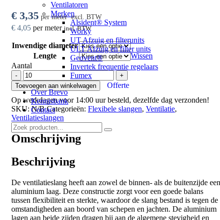
Ventilatoren
Merken
€
3,35
per meter
excl. BTW
Alsident® System
€
4,05
per meter
incl. BTW
Worky
UT Afzuig en filterunits
Inwendige diameter
ULT Afzuig en filter units
Lengte
Wissen
Geovent®
Aantal
Invertek frequentie regelaars
Brevoflex-
Fumex
-
+
AF-
Offerte
Toevoegen aan winkelwagen
205
Over Brevo
Op werkdagen voor 14:00 uur besteld, dezelfde dag verzonden!
ventilatieslang
Kennisbank
SKU:
N/B
Categorieën:
Flexibele slangen
,
Ventilatie
,
Marine
Contact
Ventilatieslangen
approved
aantal
Omschrijving
Beschrijving
De ventilatieslang heeft aan zowel de binnen- als de buitenzijde ee
aluminium laag. Deze constructie zorgt voor een goede balans
tussen flexibiliteit en sterkte, waardoor de slang bestand is tegen de
omstandigheden aan boord van schepen en jachten. De aluminium
lagen aan beide zijden dragen bij aan de algemene stevigheid en