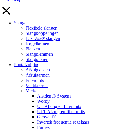
Slangen
Flexibele slangen
Slangkoppelingen
Lax Vox® slangen
Kogelkranen
Flenzen
Slangklemmen
Slangpilaren
Puntafzuiging
Afzuigkasten
Afzuigarmen
Filterunits
Ventilatoren
Merken
Alsident® System
Worky
UT Afzuig en filterunits
ULT Afzuig en filter units
Geovent®
Invertek frequentie regelaars
Fumex