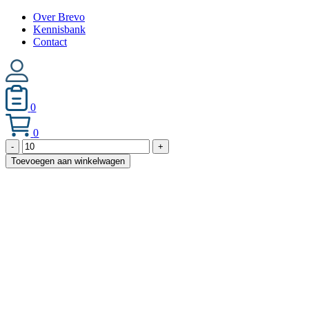
Over Brevo
Kennisbank
Contact
0
0
Brevoflex-
-
+
AF-
Toevoegen aan winkelwagen
205
ventilatieslang
Marine
approved
aantal