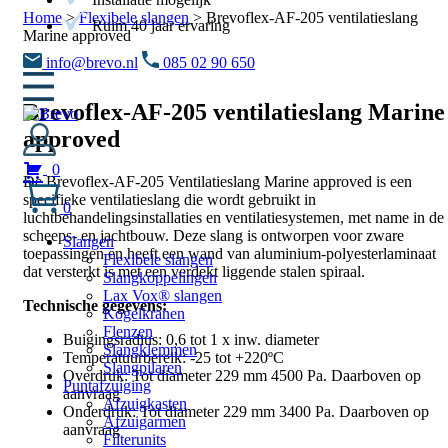
Home
>
Flexibele slangen
>
Brevoflex-AF-205 ventilatieslang
Ruim 40 jaar ervaring
Marine approved
info@brevo.nl
085 02 90 650
Brevoflex-AF-205 ventilatieslang Marine
approved
0
De Brevoflex-AF-205 Ventilatieslang Marine approved is een
specifieke ventilatieslang die wordt gebruikt in
0
luchtbehandelingsinstallaties en ventilatiesystemen, met name in de
scheeps- en jachtbouw. Deze slang is ontworpen voor zware
Slangen
toepassingen en heeft een wand van aluminium-polyesterlaminaat
Flexibele slangen
dat versterkt is met een verdekt liggende stalen spiraal.
Slangkoppelingen
Lax Vox® slangen
Technische gegevens:
Kogelkranen
Flenzen
Buigingsradius: 0,6 tot 1 x inw. diameter
Slangklemmen
Temperatuurbereik: -25 tot +220ºC
Slangpilaren
Overdruk: Tot diameter 229 mm 4500 Pa. Daarboven op
Puntafzuiging
aanvraag
Afzuigkasten
Onderdruk: Tot diameter 229 mm 3400 Pa. Daarboven op
Afzuigarmen
aanvraag
Filterunits