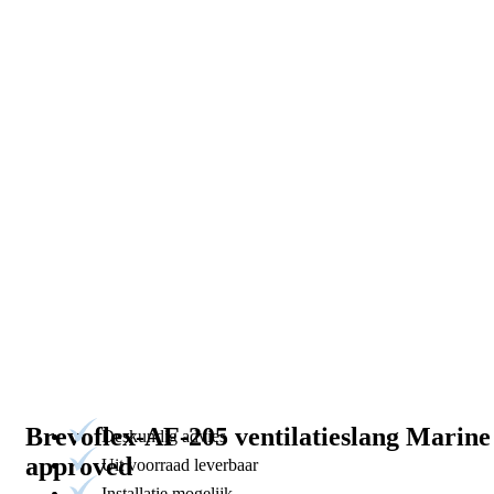
Brevoflex-AF-205 ventilatieslang Marine
Deskundig advies
approved
Uit voorraad leverbaar
Installatie mogelijk