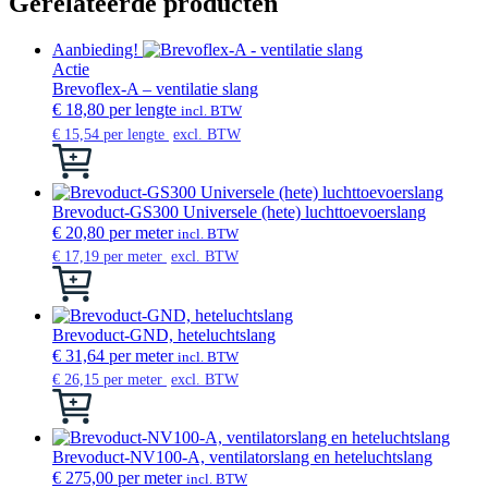
Gerelateerde producten
Aanbieding!
Actie
Brevoflex-A – ventilatie slang
€
18,80
per lengte
incl. BTW
€
15,54
per lengte
excl. BTW
Dit
product
heeft
meerdere
Brevoduct-GS300 Universele (hete) luchttoevoerslang
variaties.
€
20,80
per meter
incl. BTW
Deze
€
17,19
per meter
excl. BTW
optie
Dit
kan
product
gekozen
heeft
worden
meerdere
Brevoduct-GND, heteluchtslang
op
variaties.
€
31,64
per meter
incl. BTW
de
Deze
€
26,15
per meter
excl. BTW
productpagina
optie
Dit
kan
product
gekozen
heeft
worden
meerdere
Brevoduct-NV100-A, ventilatorslang en heteluchtslang
op
variaties.
€
275,00
per meter
incl. BTW