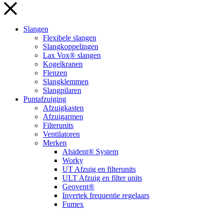
Slangen
Flexibele slangen
Slangkoppelingen
Lax Vox® slangen
Kogelkranen
Flenzen
Slangklemmen
Slangpilaren
Puntafzuiging
Afzuigkasten
Afzuigarmen
Filterunits
Ventilatoren
Merken
Alsident® System
Worky
UT Afzuig en filterunits
ULT Afzuig en filter units
Geovent®
Invertek frequentie regelaars
Fumex