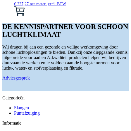
de
Deze
€
227,27
per meter
excl. BTW
productpagina
optie
Dit
kan
product
gekozen
heeft
worden
meerdere
DE KENNISPARTNER VOOR SCHOON
op
variaties.
LUCHTKLIMAAT
de
Deze
productpagina
optie
kan
Wij dragen bij aan een gezonde en veilige werkomgeving door
gekozen
schone luchtoplossingen te bieden. Dankzij onze diepgaande kennis,
worden
uitgebreide voorraad en A-kwaliteit producten helpen wij bedrijven
op
duurzaam te werken en te voldoen aan de hoogste normen voor
de
lucht-, water- en stofverplaatsing en filtratie.
productpagina
Adviesgesprek
Categorieën
Slangen
Puntafzuiging
Informatie