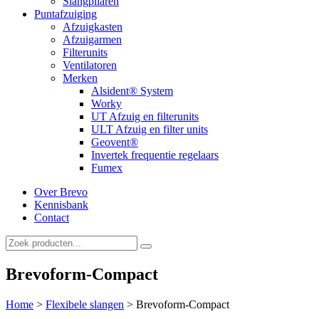
Slangpilaren
Puntafzuiging
Afzuigkasten
Afzuigarmen
Filterunits
Ventilatoren
Merken
Alsident® System
Worky
UT Afzuig en filterunits
ULT Afzuig en filter units
Geovent®
Invertek frequentie regelaars
Fumex
Over Brevo
Kennisbank
Contact
Brevoform-Compact
Home
>
Flexibele slangen
>
Brevoform-Compact