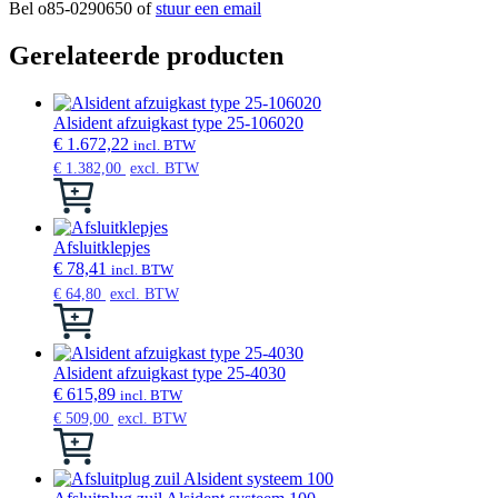
Bel o85-0290650 of
stuur een email
Gerelateerde producten
Alsident afzuigkast type 25-106020
€
1.672,22
incl. BTW
€
1.382,00
excl. BTW
Dit
product
heeft
meerdere
Afsluitklepjes
variaties.
€
78,41
incl. BTW
Deze
€
64,80
excl. BTW
optie
Dit
kan
product
gekozen
heeft
worden
meerdere
Alsident afzuigkast type 25-4030
op
variaties.
€
615,89
incl. BTW
de
Deze
€
509,00
excl. BTW
productpagina
optie
Dit
kan
product
gekozen
heeft
worden
meerdere