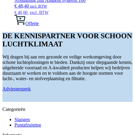
Afsluitplug zuil Alsident systeem 100
op
variaties.
€
48,40
incl. BTW
de
Deze
€
40,00
excl. BTW
productpagina
optie
kan
Offerte
gekozen
worden
DE KENNISPARTNER VOOR SCHOON
op
LUCHTKLIMAAT
de
productpagina
Wij dragen bij aan een gezonde en veilige werkomgeving door
schone luchtoplossingen te bieden. Dankzij onze diepgaande kennis,
uitgebreide voorraad en A-kwaliteit producten helpen wij bedrijven
duurzaam te werken en te voldoen aan de hoogste normen voor
lucht-, water- en stofverplaatsing en filtratie.
Adviesgesprek
Categorieën
Slangen
Puntafzuiging