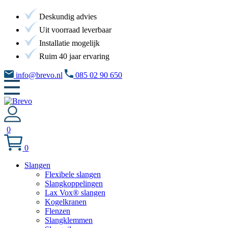
Deskundig advies
Uit voorraad leverbaar
Installatie mogelijk
Ruim 40 jaar ervaring
info@brevo.nl
085 02 90 650
0
0
Slangen
Flexibele slangen
Slangkoppelingen
Lax Vox® slangen
Kogelkranen
Flenzen
Slangklemmen