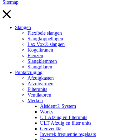
Sitemap
Slangen
Flexibele slangen
Slangkoppelingen
Lax Vox® slangen
Kogelkranen
Flenzen
Slangklemmen
Slangpilaren
Puntafzuiging
Afzuigkasten
Afzuigarmen
Filterunits
Ventilatoren
Merken
Alsident® System
Worky
UT Afzuig en filterunits
ULT Afzuig en filter units
Geovent®
Invertek frequentie regelaars
Fumex