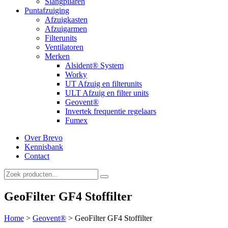
Slangpilaren
Puntafzuiging
Afzuigkasten
Afzuigarmen
Filterunits
Ventilatoren
Merken
Alsident® System
Worky
UT Afzuig en filterunits
ULT Afzuig en filter units
Geovent®
Invertek frequentie regelaars
Fumex
Over Brevo
Kennisbank
Contact
GeoFilter GF4 Stoffilter
Home
>
Geovent®
>
GeoFilter GF4 Stoffilter