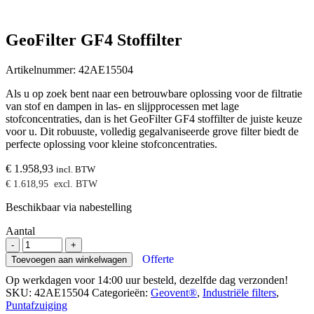
GeoFilter GF4 Stoffilter
Artikelnummer:
42AE15504
Als u op zoek bent naar een betrouwbare oplossing voor de filtratie
van stof en dampen in las- en slijpprocessen met lage
stofconcentraties, dan is het GeoFilter GF4 stoffilter de juiste keuze
voor u. Dit robuuste, volledig gegalvaniseerde grove filter biedt de
perfecte oplossing voor kleine stofconcentraties.
€
1.958,93
incl. BTW
€
1.618,95
excl. BTW
Beschikbaar via nabestelling
Aantal
GeoFilter
-
+
GF4
Offerte
Toevoegen aan winkelwagen
Stoffilter
Op werkdagen voor 14:00 uur besteld, dezelfde dag verzonden!
aantal
SKU:
42AE15504
Categorieën:
Geovent®
,
Industriële filters
,
Puntafzuiging