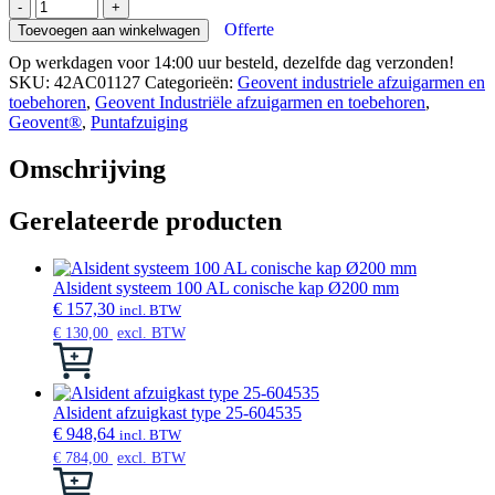
Geovent
-
+
vloerstandaard
Offerte
Toevoegen aan winkelwagen
01-
Op werkdagen voor 14:00 uur besteld, dezelfde dag verzonden!
127
SKU:
42AC01127
Categorieën:
Geovent industriele afzuigarmen en
aantal
toebehoren
,
Geovent Industriële afzuigarmen en toebehoren
,
Geovent®
,
Puntafzuiging
Omschrijving
Gerelateerde producten
Alsident systeem 100 AL conische kap Ø200 mm
€
157,30
incl. BTW
€
130,00
excl. BTW
Dit
product
heeft
meerdere
Alsident afzuigkast type 25-604535
variaties.
€
948,64
incl. BTW
Deze
€
784,00
excl. BTW
optie
Dit
kan