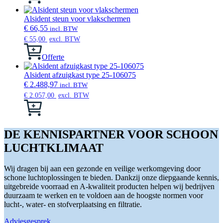
product
gekozen
heeft
worden
meerdere
Alsident steun voor vlakschermen
op
variaties.
€
66,55
incl. BTW
de
Deze
€
55,00
excl. BTW
productpagina
optie
kan
Offerte
gekozen
worden
Alsident afzuigkast type 25-106075
op
€
2.488,97
incl. BTW
de
€
2.057,00
excl. BTW
productpagina
Dit
product
heeft
meerdere
DE KENNISPARTNER VOOR SCHOON
variaties.
LUCHTKLIMAAT
Deze
optie
kan
Wij dragen bij aan een gezonde en veilige werkomgeving door
gekozen
schone luchtoplossingen te bieden. Dankzij onze diepgaande kennis,
worden
uitgebreide voorraad en A-kwaliteit producten helpen wij bedrijven
op
duurzaam te werken en te voldoen aan de hoogste normen voor
de
lucht-, water- en stofverplaatsing en filtratie.
productpagina
Adviesgesprek