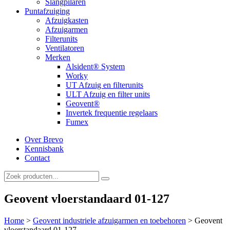
Slangpilaren
Puntafzuiging
Afzuigkasten
Afzuigarmen
Filterunits
Ventilatoren
Merken
Alsident® System
Worky
UT Afzuig en filterunits
ULT Afzuig en filter units
Geovent®
Invertek frequentie regelaars
Fumex
Over Brevo
Kennisbank
Contact
Geovent vloerstandaard 01-127
Home
>
Geovent industriele afzuigarmen en toebehoren
>
Geovent
vloerstandaard 01-127