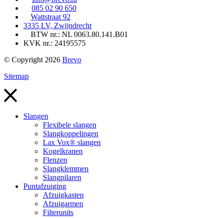
085 02 90 650
Wattstraat 92
3335 LV, Zwijndrecht
BTW nr.: NL 0063.80.141.B01
KVK nr.: 24195575
© Copyright 2026
Brevo
Sitemap
Slangen
Flexibele slangen
Slangkoppelingen
Lax Vox® slangen
Kogelkranen
Flenzen
Slangklemmen
Slangpilaren
Puntafzuiging
Afzuigkasten
Afzuigarmen
Filterunits