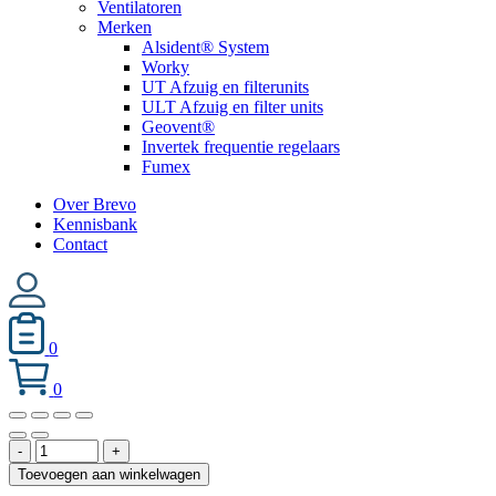
Ventilatoren
Merken
Alsident® System
Worky
UT Afzuig en filterunits
ULT Afzuig en filter units
Geovent®
Invertek frequentie regelaars
Fumex
Over Brevo
Kennisbank
Contact
0
0
Geovent
-
+
vloerstandaard
Toevoegen aan winkelwagen
01-