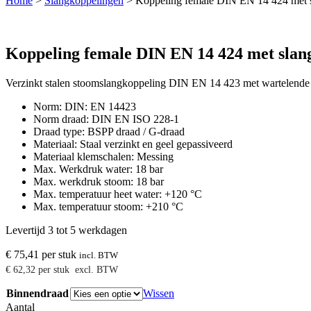
Home
>
Slangkoppelingen
>
Koppeling female DIN EN 14 424 met s
Koppeling female DIN EN 14 424 met slan
Verzinkt stalen stoomslangkoppeling DIN EN 14 423 met wartelende
Norm: DIN: EN 14423
Norm draad: DIN EN ISO 228-1
Draad type: BSPP draad / G-draad
Materiaal: Staal verzinkt en geel gepassiveerd
Materiaal klemschalen: Messing
Max. Werkdruk water: 18 bar
Max. werkdruk stoom: 18 bar
Max. temperatuur heet water: +120 °C
Max. temperatuur stoom: +210 °C
Levertijd 3 tot 5 werkdagen
€
75,41
per stuk
incl. BTW
€
62,32
per stuk
excl. BTW
Binnendraad
Wissen
Aantal