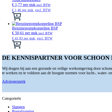
op
variaties.
€
1,77
per stuk
incl. BTW
de
Deze
€
1,46
per stuk
excl. BTW
productpagina
optie
Dit
kan
product
gekozen
heeft
worden
meerdere
Benzinepompkoppeling BSP
op
variaties.
€
50,61
per stuk
incl. BTW
de
Deze
€
41,83
per stuk
excl. BTW
productpagina
optie
Dit
kan
product
gekozen
heeft
worden
meerdere
DE KENNISPARTNER VOOR SCHOON
op
variaties.
de
Deze
productpagina
Wij dragen bij aan een gezonde en veilige werkomgeving door schone 
optie
te werken en te voldoen aan de hoogste normen voor lucht-, water- en s
kan
gekozen
Adviesgesprek
worden
op
de
productpagina
Categorieën
Slangen
Puntafzuiging