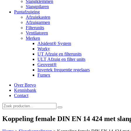
Slangklemmen
Slangpilaren
Puntafzuiging
Afzuigkasten
Afzuigarmen
Filterunits
Ventilatoren
Merken
Alsident® System
Worky
UT Afzuig en filterunits
ULT Afzuig en filter units
Geovent®
Invertek frequentie regelaars
Fumex
Over Brevo
Kennisbank
Contact
Koppeling female DIN EN 14 424 met slan