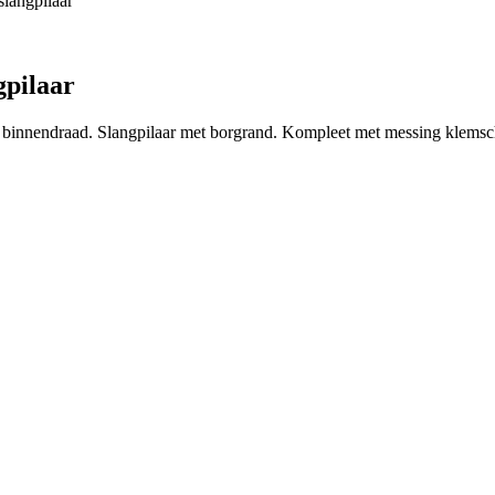
langpilaar
gpilaar
 binnendraad. Slangpilaar met borgrand. Kompleet met messing klems