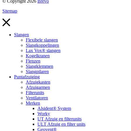
© Copyright 2026
Brevo
Sitemap
Slangen
Flexibele slangen
Slangkoppelingen
Lax Vox® slangen
Kogelkranen
Flenzen
Slangklemmen
Slangpilaren
Puntafzuiging
Afzuigkasten
Afzuigarmen
Filterunits
Ventilatoren
Merken
Alsident® System
Worky
UT Afzuig en filterunits
ULT Afzuig en filter units
Geovent®