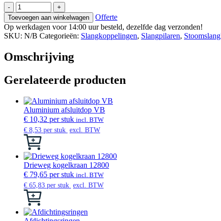
Koppeling
-
+
female
Offerte
Toevoegen aan winkelwagen
DIN
Op werkdagen voor 14:00 uur besteld, dezelfde dag verzonden!
EN
SKU:
N/B
Categorieën:
Slangkoppelingen
,
Slangpilaren
,
Stoomslang
14
424
Omschrijving
met
slangpilaar
aantal
Gerelateerde producten
Aluminium afsluitdop VB
€
10,32
per stuk
incl. BTW
€
8,53
per stuk
excl. BTW
Dit
product
heeft
meerdere
Drieweg kogelkraan 12800
variaties.
€
79,65
per stuk
incl. BTW
Deze
€
65,83
per stuk
excl. BTW
optie
Dit
kan
product
gekozen
heeft
worden
meerdere
Afdichtingsringen