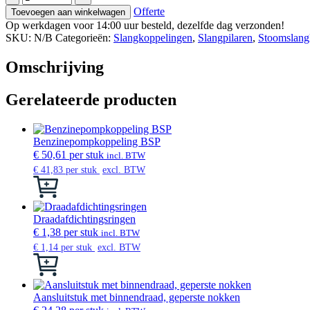
male
Offerte
Toevoegen aan winkelwagen
DIN
Op werkdagen voor 14:00 uur besteld, dezelfde dag verzonden!
EN
SKU:
N/B
Categorieën:
Slangkoppelingen
,
Slangpilaren
,
Stoomslang
14
423
Omschrijving
met
slangpilaar
aantal
Gerelateerde producten
Benzinepompkoppeling BSP
€
50,61
per stuk
incl. BTW
€
41,83
per stuk
excl. BTW
Dit
product
heeft
meerdere
Draadafdichtingsringen
variaties.
€
1,38
per stuk
incl. BTW
Deze
€
1,14
per stuk
excl. BTW
optie
Dit
kan
product
gekozen
heeft
worden
meerdere
Aansluitstuk met binnendraad, geperste nokken
op
variaties.