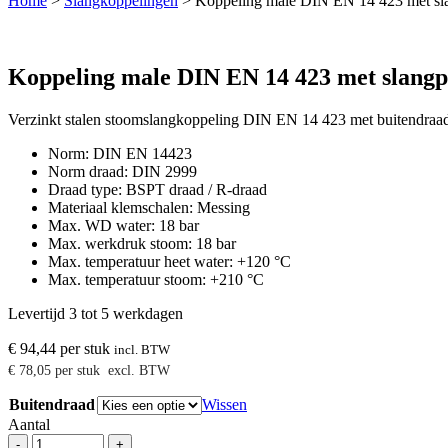
Home
>
Slangkoppelingen
>
Koppeling male DIN EN 14 423 met sla
Koppeling male DIN EN 14 423 met slangp
Verzinkt stalen stoomslangkoppeling DIN EN 14 423 met buitendraad
Norm: DIN EN 14423
Norm draad: DIN 2999
Draad type: BSPT draad / R-draad
Materiaal klemschalen: Messing
Max. WD water: 18 bar
Max. werkdruk stoom: 18 bar
Max. temperatuur heet water: +120 °C
Max. temperatuur stoom: +210 °C
Levertijd 3 tot 5 werkdagen
€
94,44
per stuk
incl. BTW
€
78,05
per stuk
excl. BTW
Buitendraad
Wissen
Aantal
Koppeling
-
+