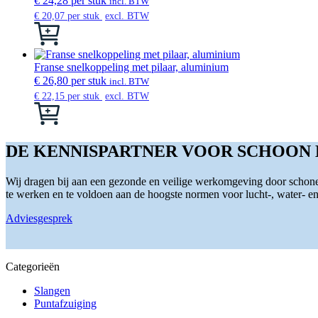
€
24,28
per stuk
incl. BTW
de
Deze
€
20,07
per stuk
excl. BTW
productpagina
optie
Dit
kan
product
gekozen
heeft
worden
meerdere
Franse snelkoppeling met pilaar, aluminium
op
variaties.
€
26,80
per stuk
incl. BTW
de
Deze
€
22,15
per stuk
excl. BTW
productpagina
optie
Dit
kan
product
gekozen
heeft
worden
meerdere
DE KENNISPARTNER VOOR SCHOON
op
variaties.
de
Deze
productpagina
Wij dragen bij aan een gezonde en veilige werkomgeving door schone 
optie
te werken en te voldoen aan de hoogste normen voor lucht-, water- en s
kan
gekozen
Adviesgesprek
worden
op
de
productpagina
Categorieën
Slangen
Puntafzuiging