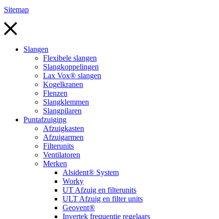
Sitemap
Slangen
Flexibele slangen
Slangkoppelingen
Lax Vox® slangen
Kogelkranen
Flenzen
Slangklemmen
Slangpilaren
Puntafzuiging
Afzuigkasten
Afzuigarmen
Filterunits
Ventilatoren
Merken
Alsident® System
Worky
UT Afzuig en filterunits
ULT Afzuig en filter units
Geovent®
Invertek frequentie regelaars