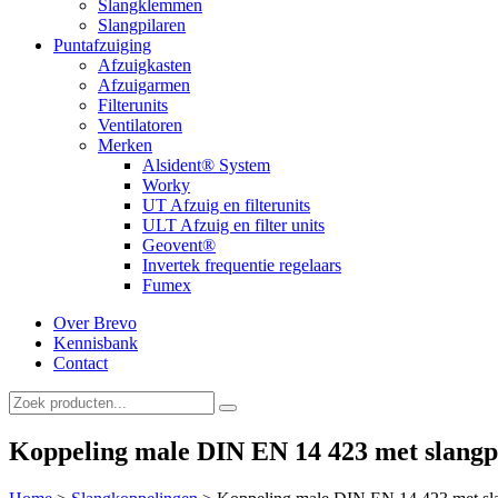
Slangklemmen
Slangpilaren
Puntafzuiging
Afzuigkasten
Afzuigarmen
Filterunits
Ventilatoren
Merken
Alsident® System
Worky
UT Afzuig en filterunits
ULT Afzuig en filter units
Geovent®
Invertek frequentie regelaars
Fumex
Over Brevo
Kennisbank
Contact
Koppeling male DIN EN 14 423 met slangp