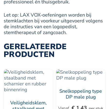
professioneel én thuisgebruik.
Let op: LAX VOX-oefeningen worden bij
stemklachten bij voorkeur uitgevoerd volgens
de instructies van een logopedist,
stemtherapeut of zangcoach.
GERELATEERDE
PRODUCTEN
Dit
Dit
product
product
heeft
heeft
Snelkoppeling type
meerdere
meerdere
DP male plug
variaties.
variaties.
Veiligheidsklem,
€
1,43
staalband met
per stuk