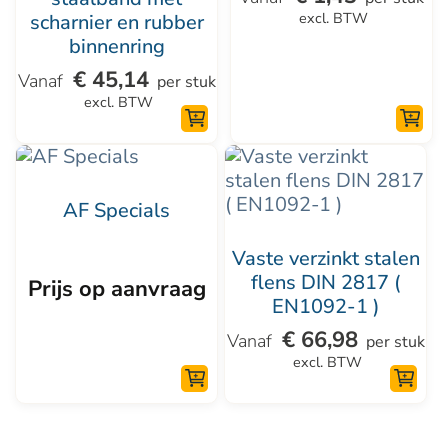
Deze
Deze
excl. BTW
scharnier en rubber
optie
optie
binnenring
kan
kan
€
45,14
per stuk
gekozen
gekozen
excl. BTW
worden
worden
op
op
Dit
de
de
product
productpagina
AF Specials
productpagina
heeft
meerdere
Vaste verzinkt stalen
variaties.
flens DIN 2817 (
Prijs op aanvraag
EN1092-1 )
Deze
optie
€
66,98
per stuk
excl. BTW
kan
gekozen
worden