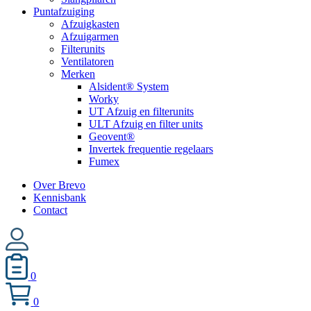
Puntafzuiging
Afzuigkasten
Afzuigarmen
Filterunits
Ventilatoren
Merken
Alsident® System
Worky
UT Afzuig en filterunits
ULT Afzuig en filter units
Geovent®
Invertek frequentie regelaars
Fumex
Over Brevo
Kennisbank
Contact
0
0