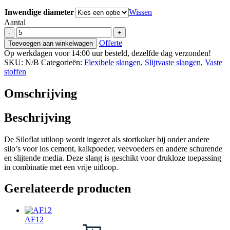
Inwendige diameter
Wissen
Aantal
Siloflat
-
+
uitloop
Offerte
Toevoegen aan winkelwagen
-
Op werkdagen voor 14:00 uur besteld, dezelfde dag verzonden!
betonsilo
SKU:
N/B
Categorieën:
Flexibele slangen
,
Slijtvaste slangen
,
Vaste
uitloopslang
stoffen
aantal
Omschrijving
Beschrijving
De Siloflat uitloop wordt ingezet als stortkoker bij onder andere
silo’s voor los cement, kalkpoeder, veevoeders en andere schurende
en slijtende media. Deze slang is geschikt voor drukloze toepassing
in combinatie met een vrije uitloop.
Gerelateerde producten
AF12
Dit