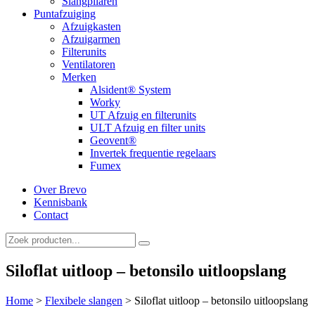
Slangpilaren
Puntafzuiging
Afzuigkasten
Afzuigarmen
Filterunits
Ventilatoren
Merken
Alsident® System
Worky
UT Afzuig en filterunits
ULT Afzuig en filter units
Geovent®
Invertek frequentie regelaars
Fumex
Over Brevo
Kennisbank
Contact
Siloflat uitloop – betonsilo uitloopslang
Home
>
Flexibele slangen
>
Siloflat uitloop – betonsilo uitloopslang