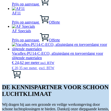
product
Prijs op aanvraag
heeft
meerdere
AF11
variaties.
Deze
Prijs op aanvraag
Offerte
optie
kan
AF Specials
gekozen
worden
Prijs op aanvraag
Offerte
op
de
productpagina
Vacuflex-PU14-C-ECO, afzuigslang en toevoerslang voor
slijtende materialen
€
24,62
per meter
incl. BTW
€
20,35
per meter
excl. BTW
Dit
product
heeft
meerdere
DE KENNISPARTNER VOOR SCHOON
variaties.
LUCHTKLIMAAT
Deze
optie
kan
Wij dragen bij aan een gezonde en veilige werkomgeving door
gekozen
schone luchtoplossingen te bieden. Dankzij onze diepgaande kennis,