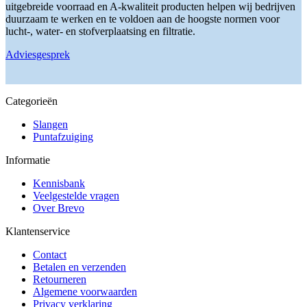
worden
uitgebreide voorraad en A-kwaliteit producten helpen wij bedrijven
op
duurzaam te werken en te voldoen aan de hoogste normen voor
de
lucht-, water- en stofverplaatsing en filtratie.
productpagina
Adviesgesprek
Categorieën
Slangen
Puntafzuiging
Informatie
Kennisbank
Veelgestelde vragen
Over Brevo
Klantenservice
Contact
Betalen en verzenden
Retourneren
Algemene voorwaarden
Privacy verklaring