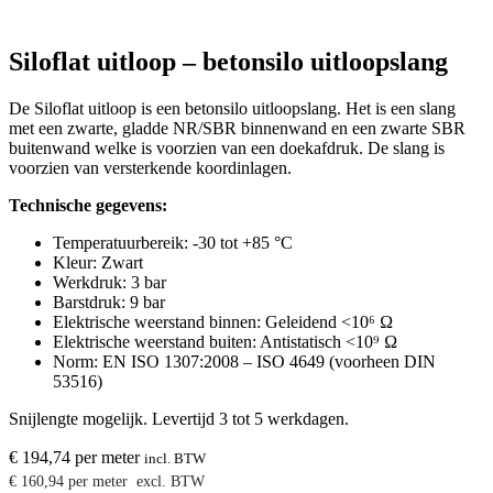
Siloflat uitloop – betonsilo uitloopslang
De Siloflat uitloop is een betonsilo uitloopslang. Het is een slang
met een zwarte, gladde NR/SBR binnenwand en een zwarte SBR
buitenwand welke is voorzien van een doekafdruk. De slang is
voorzien van versterkende koordinlagen.
Technische gegevens:
Temperatuurbereik: -30 tot +85 °C
Kleur: Zwart
Werkdruk: 3 bar
Barstdruk: 9 bar
Elektrische weerstand binnen: Geleidend <10⁶ Ω
Elektrische weerstand buiten: Antistatisch <10⁹ Ω
Norm: EN ISO 1307:2008 – ISO 4649 (voorheen DIN
53516)
Snijlengte mogelijk. Levertijd 3 tot 5 werkdagen.
€
194,74
per meter
incl. BTW
€
160,94
per meter
excl. BTW