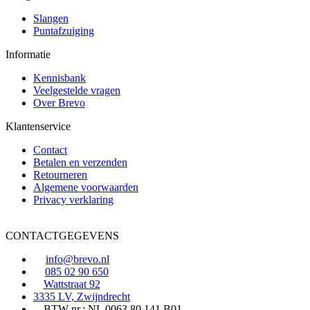
Slangen
Puntafzuiging
Informatie
Kennisbank
Veelgestelde vragen
Over Brevo
Klantenservice
Contact
Betalen en verzenden
Retourneren
Algemene voorwaarden
Privacy verklaring
CONTACTGEGEVENS
info@brevo.nl
085 02 90 650
Wattstraat 92
3335 LV, Zwijndrecht
BTW nr.: NL 0063.80.141.B01