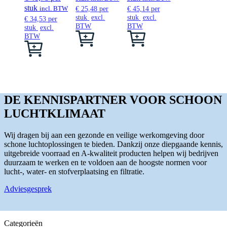
stuk
meerdere
incl. BTW
€
25,48
per
€
45,14
per
stuk
excl.
stuk
excl.
variaties.
€
34,53
per
BTW
BTW
Deze
stuk
excl.
Dit
Dit
optie
BTW
product
product
Dit
kan
heeft
heeft
product
gekozen
meerdere
meerdere
heeft
worden
variaties.
variaties.
meerdere
op
Deze
Deze
variaties.
de
optie
optie
Deze
productp
DE KENNISPARTNER VOOR SCHOON
kan
kan
optie
gekozen
gekozen
kan
LUCHTKLIMAAT
worden
worden
gekozen
op
op
worden
de
de
Wij dragen bij aan een gezonde en veilige werkomgeving door
op
productpagina
productpagina
schone luchtoplossingen te bieden. Dankzij onze diepgaande kennis,
de
uitgebreide voorraad en A-kwaliteit producten helpen wij bedrijven
productpagina
duurzaam te werken en te voldoen aan de hoogste normen voor
lucht-, water- en stofverplaatsing en filtratie.
Adviesgesprek
Categorieën