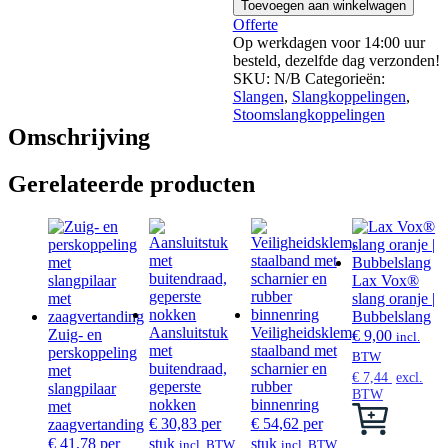
Toevoegen aan winkelwagen
klemplaten
Offerte
aantal
Op werkdagen voor 14:00 uur
besteld, dezelfde dag verzonden!
SKU:
N/B
Categorieën:
Slangen
,
Slangkoppelingen
,
Stoomslangkoppelingen
Omschrijving
Gerelateerde producten
Lax Vox®
slang oranje |
Bubbelslang
Aansluitstuk
Veiligheidsklem,
Zuig- en
€
9,00
incl.
met
staalband met
perskoppeling
BTW
buitendraad,
scharnier en
met
€
7,44
excl.
geperste
rubber
slangpilaar
BTW
nokken
binnenring
met
Dit
€
30,83
per
€
54,62
per
zaagvertanding
product
€
41,78
per
stuk
stuk
incl. BTW
incl. BTW
heeft