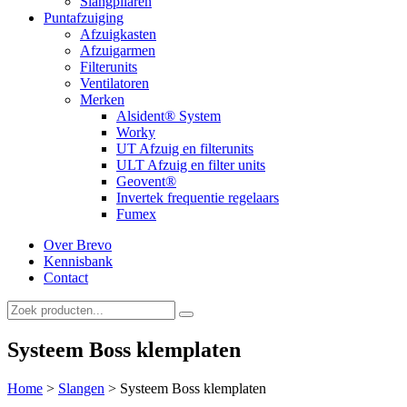
Slangpilaren
Puntafzuiging
Afzuigkasten
Afzuigarmen
Filterunits
Ventilatoren
Merken
Alsident® System
Worky
UT Afzuig en filterunits
ULT Afzuig en filter units
Geovent®
Invertek frequentie regelaars
Fumex
Over Brevo
Kennisbank
Contact
Systeem Boss klemplaten
Home
>
Slangen
>
Systeem Boss klemplaten