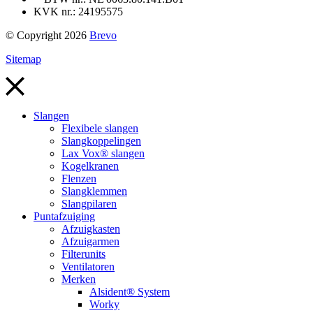
KVK nr.: 24195575
© Copyright 2026
Brevo
Sitemap
Slangen
Flexibele slangen
Slangkoppelingen
Lax Vox® slangen
Kogelkranen
Flenzen
Slangklemmen
Slangpilaren
Puntafzuiging
Afzuigkasten
Afzuigarmen
Filterunits
Ventilatoren
Merken
Alsident® System
Worky