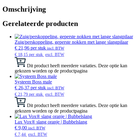
Omschrijving
Gerelateerde producten
Zuig/perskoppeling, geperste nokken met lange slangpilaar
€
21,96
per stuk
incl. BTW
€
18,15
per stuk
excl. BTW
Dit product heeft meerdere variaties. Deze optie kan
gekozen worden op de productpagina
Systeem Boss male
€
26,37
per stuk
incl. BTW
€
21,79
per stuk
excl. BTW
Dit product heeft meerdere variaties. Deze optie kan
gekozen worden op de productpagina
Lax Vox® slang oranje | Bubbelslang
€
9,00
incl. BTW
€
7,44
excl. BTW