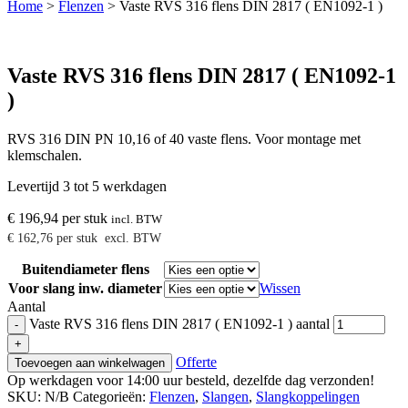
Home
>
Flenzen
>
Vaste RVS 316 flens DIN 2817 ( EN1092-1 )
Vaste RVS 316 flens DIN 2817 ( EN1092-1
)
RVS 316 DIN PN 10,16 of 40 vaste flens. Voor montage met
klemschalen.
Levertijd 3 tot 5 werkdagen
€
196,94
per stuk
incl. BTW
€
162,76
per stuk
excl. BTW
Buitendiameter flens
Voor slang inw. diameter
Wissen
Aantal
Vaste RVS 316 flens DIN 2817 ( EN1092-1 ) aantal
-
+
Offerte
Toevoegen aan winkelwagen
Op werkdagen voor 14:00 uur besteld, dezelfde dag verzonden!
SKU:
N/B
Categorieën:
Flenzen
,
Slangen
,
Slangkoppelingen