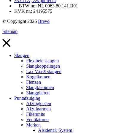
3335 LV, Zwijndrecht
BTW nr.: NL 0063.80.141.B01
KVK nr.: 24195575
© Copyright 2026
Brevo
Sitemap
Slangen
Flexibele slangen
Slangkoppelingen
Lax Vox® slangen
Kogelkranen
Flenzen
Slangklemmen
Slangpilaren
Puntafzuiging
Afzuigkasten
Afzuigarmen
Filterunits
Ventilatoren
Merken
Alsident® System