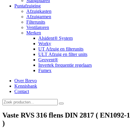
Slangpilaren
Puntafzuiging
Afzuigkasten
Afzuigarmen
Filterunits
Ventilatoren
Merken
Alsident® System
Worky
UT Afzuig en filterunits
ULT Afzuig en filter units
Geovent®
Invertek frequentie regelaars
Fumex
Over Brevo
Kennisbank
Contact
Vaste RVS 316 flens DIN 2817 ( EN1092-1
)