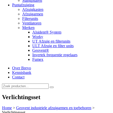
Slangpilaren
Puntafzuiging
Afzuigkasten
Afzuigarmen
Filterunits
Ventilatoren
Merken
Alsident® System
Worky
UT Afzuig en filterunits
ULT Afzuig en filter units
Geovent®
Invertek frequentie regelaars
Fumex
Over Brevo
Kennisbank
Contact
Verlichtingsset
Home
>
Geovent industriele afzuigarmen en toebehoren
>
Verlichtingsset