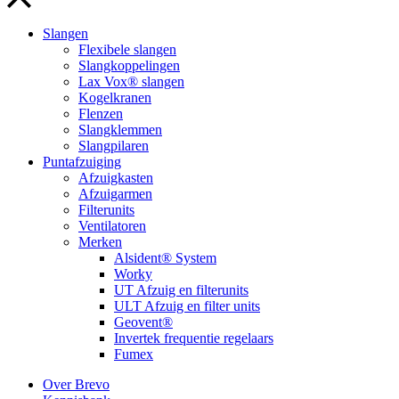
Slangen
Flexibele slangen
Slangkoppelingen
Lax Vox® slangen
Kogelkranen
Flenzen
Slangklemmen
Slangpilaren
Puntafzuiging
Afzuigkasten
Afzuigarmen
Filterunits
Ventilatoren
Merken
Alsident® System
Worky
UT Afzuig en filterunits
ULT Afzuig en filter units
Geovent®
Invertek frequentie regelaars
Fumex
Over Brevo