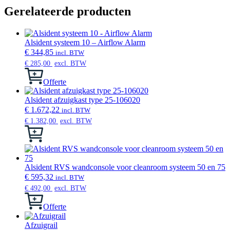
Gerelateerde producten
Alsident systeem 10 – Airflow Alarm
€
344,85
incl. BTW
€
285,00
excl. BTW
Offerte
Alsident afzuigkast type 25-106020
€
1.672,22
incl. BTW
€
1.382,00
excl. BTW
Dit
product
heeft
meerdere
variaties.
Alsident RVS wandconsole voor cleanroom systeem 50 en 75
Deze
€
595,32
incl. BTW
optie
€
492,00
excl. BTW
kan
gekozen
Offerte
worden
op
Afzuigrail