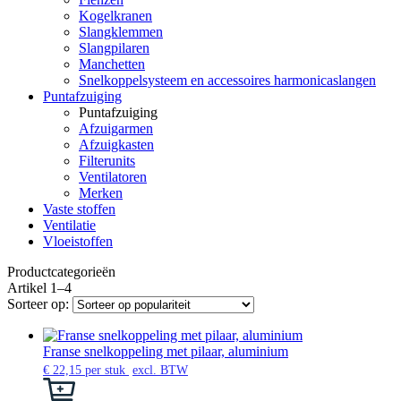
Kogelkranen
Slangklemmen
Slangpilaren
Manchetten
Snelkoppelsysteem en accessoires harmonicaslangen
Puntafzuiging
Puntafzuiging
Afzuigarmen
Afzuigkasten
Filterunits
Ventilatoren
Merken
Vaste stoffen
Ventilatie
Vloeistoffen
Productcategorieën
Artikel 1–4
Sorteer op:
Franse snelkoppeling met pilaar, aluminium
€
22,15
per stuk
excl. BTW
Dit
product