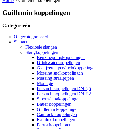
Home
>
Guillemin koppelingen
Guillemin koppelingen
Categorieën
Ongecatogoriseerd
Slangen
Flexibele slangen
Slangkoppelingen
Benzinepompkoppelingen
Drinkwaterkoppelingen
Gietijzeren persluchtkoppelingen
Messing snelkoppelingen
Messing straalpijpen
Montage
Persluchtkoppelingen DN 5,5
Persluchtkoppelingen DN 7,2
Stoomslangkoppelingen
Bauer koppelingen
Guillemin koppelingen
Camlock koppelingen
Kamlok koppelingen
Perrot koppelingen