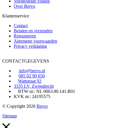
Veelgestelde vragen
de
Over Brevo
productpagina
Klantenservice
Contact
Betalen en verzenden
Retourneren
Algemene voorwaarden
Privacy verklaring
CONTACTGEGEVENS
info@brevo.nl
085 02 90 650
Wattstraat 92
3335 LV, Zwijndrecht
BTW nr.: NL 0063.80.141.B01
KVK nr.: 24195575
© Copyright 2026
Brevo
Sitemap