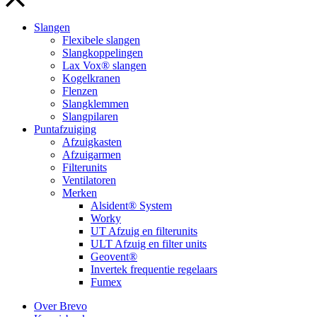
Slangen
Flexibele slangen
Slangkoppelingen
Lax Vox® slangen
Kogelkranen
Flenzen
Slangklemmen
Slangpilaren
Puntafzuiging
Afzuigkasten
Afzuigarmen
Filterunits
Ventilatoren
Merken
Alsident® System
Worky
UT Afzuig en filterunits
ULT Afzuig en filter units
Geovent®
Invertek frequentie regelaars
Fumex
Over Brevo