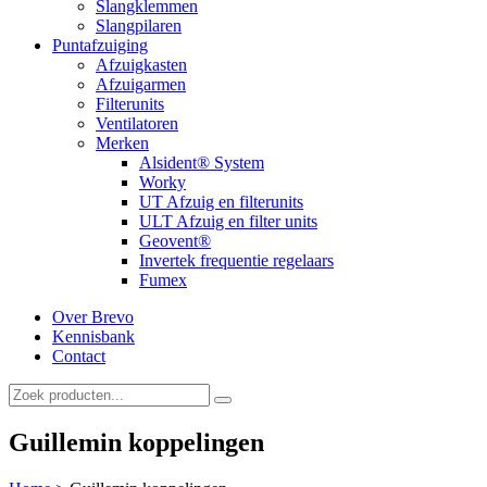
Slangklemmen
Slangpilaren
Puntafzuiging
Afzuigkasten
Afzuigarmen
Filterunits
Ventilatoren
Merken
Alsident® System
Worky
UT Afzuig en filterunits
ULT Afzuig en filter units
Geovent®
Invertek frequentie regelaars
Fumex
Over Brevo
Kennisbank
Contact
Guillemin koppelingen