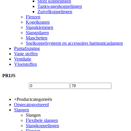
Storz koppelingen
Tankwagenkoppelingen
Zuivelkoppelingen
Flenzen
Kogelkranen
Slangklemmen
Slangpilaren
Manchetten
Snelkoppelsysteem en accessoires harmonicaslangen
Puntafzuiging
Vaste stoffen
Ventilatie
Vloeistoffen
PRIJS
×
Productcategorieën
Ongecatogoriseerd
Slangen
Slangen
Flexibele slangen
Slangkoppelingen
Flenzen