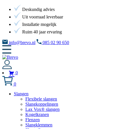
Deskundig advies
Uit voorraad leverbaar
Installatie mogelijk
Ruim 40 jaar ervaring
info@brevo.nl
085 02 90 650
0
0
Slangen
Flexibele slangen
Slangkoppelingen
Lax Vox® slangen
Kogelkranen
Flenzen
Slangklemmen