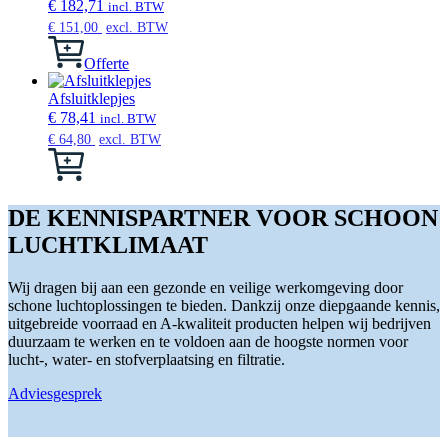
worden
€
182,71
incl. BTW
op
€
151,00
excl. BTW
de
productpagina
Offerte
Afsluitklepjes
€
78,41
incl. BTW
€
64,80
excl. BTW
Dit
product
heeft
meerdere
DE KENNISPARTNER VOOR SCHOON
variaties.
LUCHTKLIMAAT
Deze
optie
kan
Wij dragen bij aan een gezonde en veilige werkomgeving door
gekozen
schone luchtoplossingen te bieden. Dankzij onze diepgaande kennis,
worden
uitgebreide voorraad en A-kwaliteit producten helpen wij bedrijven
op
duurzaam te werken en te voldoen aan de hoogste normen voor
de
lucht-, water- en stofverplaatsing en filtratie.
productpagina
Adviesgesprek