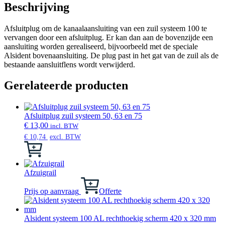
Beschrijving
Afsluitplug om de kanaalaansluiting van een zuil systeem 100 te
vervangen door een afsluitplug. Er kan dan aan de bovenzijde een
aansluiting worden gerealiseerd, bijvoorbeeld met de speciale
Alsident bovenaansluiting. De plug past in het gat van de zuil als de
bestaande aansluitflens wordt verwijderd.
Gerelateerde producten
Afsluitplug zuil systeem 50, 63 en 75
€
13,00
incl. BTW
€
10,74
excl. BTW
Dit
product
heeft
meerdere
Afzuigrail
variaties.
Deze
Prijs op aanvraag
Offerte
optie
kan
gekozen
Alsident systeem 100 AL rechthoekig scherm 420 x 320 mm