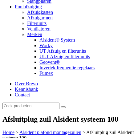
Slangpilaren
Puntafzuiging
Afzuigkasten
Afzuigarmen
Filterunits
Ventilatoren
Merken
Alsident® System
Worky
UT Afzuig en filterunits
ULT Afzuig en filter units
Geovent®
Invertek frequentie regelaars
Fumex
Over Brevo
Kennisbank
Contact
Afsluitplug zuil Alsident systeem 100
Home
>
Alsident plafond montagezuilen
>
Afsluitplug zuil Alsident
systeem 100