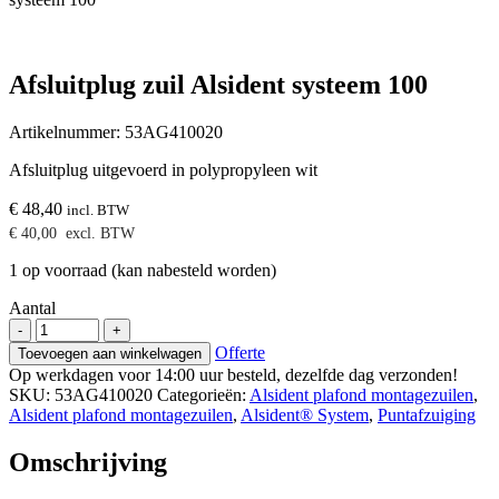
Afsluitplug zuil Alsident systeem 100
Artikelnummer:
53AG410020
Afsluitplug uitgevoerd in polypropyleen wit
€
48,40
incl. BTW
€
40,00
excl. BTW
1 op voorraad (kan nabesteld worden)
Aantal
Afsluitplug
-
+
zuil
Offerte
Toevoegen aan winkelwagen
Alsident
Op werkdagen voor 14:00 uur besteld, dezelfde dag verzonden!
systeem
SKU:
53AG410020
Categorieën:
Alsident plafond montagezuilen
,
100
Alsident plafond montagezuilen
,
Alsident® System
,
Puntafzuiging
aantal
Omschrijving