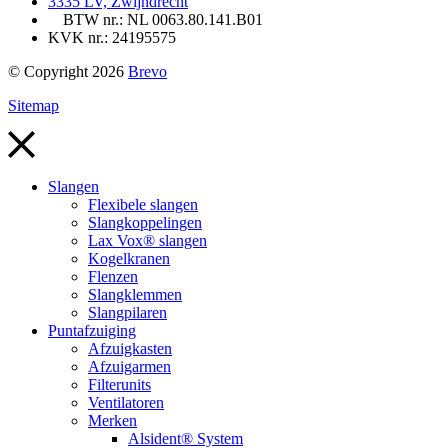
3335 LV, Zwijndrecht
BTW nr.: NL 0063.80.141.B01
KVK nr.: 24195575
© Copyright 2026
Brevo
Sitemap
Slangen
Flexibele slangen
Slangkoppelingen
Lax Vox® slangen
Kogelkranen
Flenzen
Slangklemmen
Slangpilaren
Puntafzuiging
Afzuigkasten
Afzuigarmen
Filterunits
Ventilatoren
Merken
Alsident® System