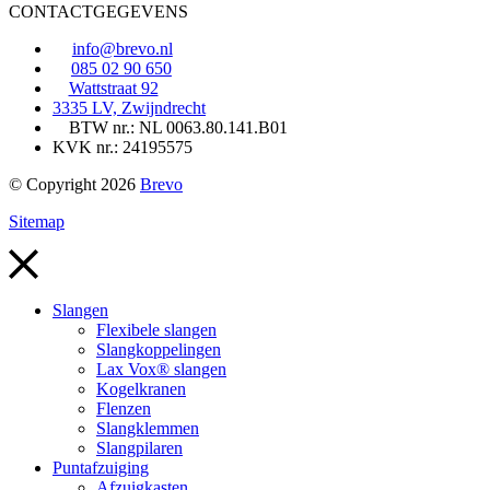
CONTACTGEGEVENS
info@brevo.nl
085 02 90 650
Wattstraat 92
3335 LV, Zwijndrecht
BTW nr.: NL 0063.80.141.B01
KVK nr.: 24195575
© Copyright 2026
Brevo
Sitemap
Slangen
Flexibele slangen
Slangkoppelingen
Lax Vox® slangen
Kogelkranen
Flenzen
Slangklemmen
Slangpilaren
Puntafzuiging
Afzuigkasten