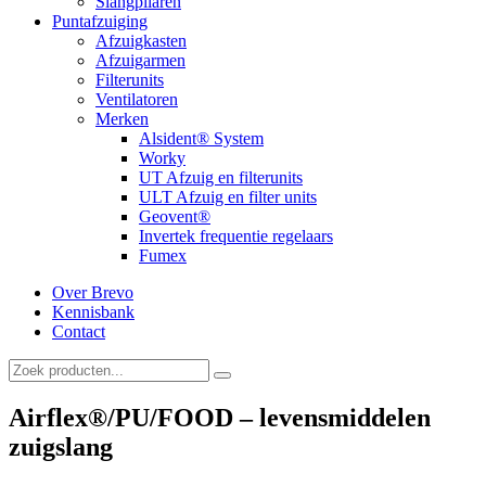
Slangpilaren
Puntafzuiging
Afzuigkasten
Afzuigarmen
Filterunits
Ventilatoren
Merken
Alsident® System
Worky
UT Afzuig en filterunits
ULT Afzuig en filter units
Geovent®
Invertek frequentie regelaars
Fumex
Over Brevo
Kennisbank
Contact
Airflex®/PU/FOOD – levensmiddelen
zuigslang