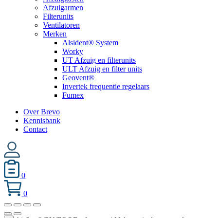
Afzuigarmen
Filterunits
Ventilatoren
Merken
Alsident® System
Worky
UT Afzuig en filterunits
ULT Afzuig en filter units
Geovent®
Invertek frequentie regelaars
Fumex
Over Brevo
Kennisbank
Contact
0
0