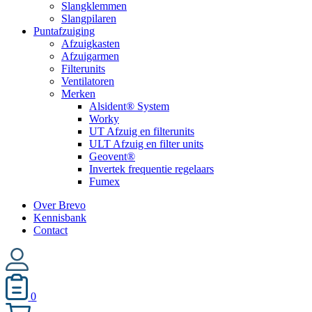
Slangklemmen
Slangpilaren
Puntafzuiging
Afzuigkasten
Afzuigarmen
Filterunits
Ventilatoren
Merken
Alsident® System
Worky
UT Afzuig en filterunits
ULT Afzuig en filter units
Geovent®
Invertek frequentie regelaars
Fumex
Over Brevo
Kennisbank
Contact
0