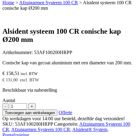
Home
>
Afzuigarmen Systeem 100 CR
>
Alsident systeem 100 CR
conische kap Ø200 mm
Alsident systeem 100 CR conische kap
Ø200 mm
Artikelnummer:
53AF100200HRPP
Conische kap van gecoat aluminium met een diameter van 200 mm.
€
158,51
incl. BTW
€
131,00
excl. BTW
Beschikbaar via nabestelling
Aantal
Alsident
-
+
systeem
Offerte
Toevoegen aan winkelwagen
100
Op werkdagen voor 14:00 uur besteld, dezelfde dag verzonden!
CR
SKU:
53AF100200HRPP
Categorieën:
Afzuigarmen Systeem 100
conische
CR
,
Afzuigarmen Systeem 100 CR
,
Alsident® System
,
kap
Puntafzuiging