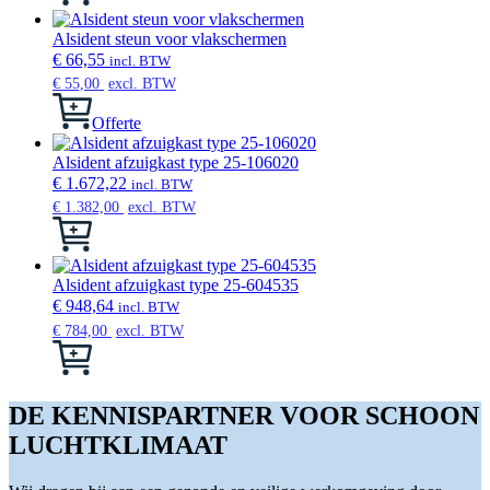
heeft
meerdere
Alsident steun voor vlakschermen
variaties.
€
66,55
incl. BTW
Deze
€
55,00
excl. BTW
optie
kan
Offerte
gekozen
worden
Alsident afzuigkast type 25-106020
op
€
1.672,22
incl. BTW
de
€
1.382,00
excl. BTW
productpagina
Dit
product
heeft
meerdere
Alsident afzuigkast type 25-604535
variaties.
€
948,64
incl. BTW
Deze
€
784,00
excl. BTW
optie
Dit
kan
product
gekozen
heeft
worden
meerdere
DE KENNISPARTNER VOOR SCHOON
op
variaties.
LUCHTKLIMAAT
de
Deze
productpagina
optie
kan