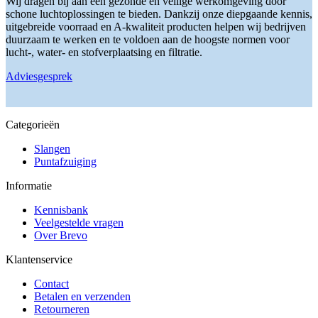
Wij dragen bij aan een gezonde en veilige werkomgeving door
gekozen
schone luchtoplossingen te bieden. Dankzij onze diepgaande kennis,
worden
uitgebreide voorraad en A-kwaliteit producten helpen wij bedrijven
op
duurzaam te werken en te voldoen aan de hoogste normen voor
de
lucht-, water- en stofverplaatsing en filtratie.
productpagina
Adviesgesprek
Categorieën
Slangen
Puntafzuiging
Informatie
Kennisbank
Veelgestelde vragen
Over Brevo
Klantenservice
Contact
Betalen en verzenden
Retourneren