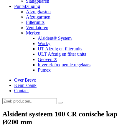
Slangpilaren
Puntafzuiging
Afzuigkasten
Afzuigarmen
Filterunits
Ventilatoren
Merken
Alsident® System
Worky
UT Afzuig en filterunits
ULT Afzuig en filter units
Geovent®
Invertek frequentie regelaars
Fumex
Over Brevo
Kennisbank
Contact
Alsident systeem 100 CR conische kap
Ø200 mm