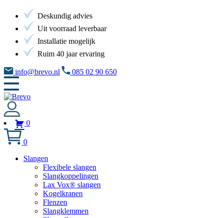
Deskundig advies
Uit voorraad leverbaar
Installatie mogelijk
Ruim 40 jaar ervaring
info@brevo.nl
085 02 90 650
0
0
Slangen
Flexibele slangen
Slangkoppelingen
Lax Vox® slangen
Kogelkranen
Flenzen
Slangklemmen