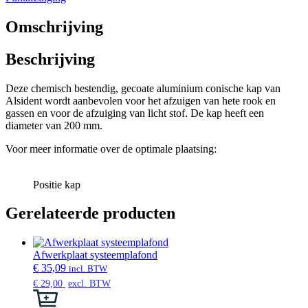
Ø200
mm
Omschrijving
aantal
Beschrijving
Deze chemisch bestendig, gecoate aluminium conische kap van
Alsident wordt aanbevolen voor het afzuigen van hete rook en
gassen en voor de afzuiging van licht stof. De kap heeft een
diameter van 200 mm.
Voor meer informatie over de optimale plaatsing:
Positie kap
Gerelateerde producten
Afwerkplaat systeemplafond
€
35,09
incl. BTW
€
29,00
excl. BTW
Dit
product