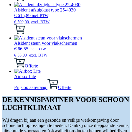
heeft
meerdere
Alsident afzuigkast type 25-4030
variaties.
€
615,89
incl. BTW
Deze
€
509,00
excl. BTW
optie
Dit
kan
product
gekozen
heeft
worden
meerdere
Alsident steun voor vlakschermen
op
variaties.
€
66,55
incl. BTW
de
Deze
€
55,00
excl. BTW
productpagina
optie
kan
Offerte
gekozen
worden
Airbox Lite
op
de
Prijs op aanvraag
Offerte
productpagina
DE KENNISPARTNER VOOR SCHOON
LUCHTKLIMAAT
Wij dragen bij aan een gezonde en veilige werkomgeving door
schone luchtoplossingen te bieden. Dankzij onze diepgaande kennis,
uitgebreide voorraad en A-kwaliteit producten helpen wij bedrijven