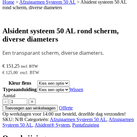
Home
>
Afzuigarmen Systeem 50 AL
>
Alsident systeem 50 AL
rond scherm, diverse diameters
Alsident systeem 50 AL rond scherm,
diverse diameters
Een transparant scherm, diverse diameters.
€
151,25
incl. BTW
€
125,00
excl. BTW
Kleur flens
Typeaanduiding
Wissen
Aantal
Alsident
-
+
systeem
Offerte
Toevoegen aan winkelwagen
50
Op werkdagen voor 14:00 uur besteld, dezelfde dag verzonden!
AL
SKU:
N/B
Categorieën:
Afzuigarmen Systeem 50 AL
,
Afzuigarmen
rond
Systeem 50 AL
,
Alsident® System
,
Puntafzuiging
scherm,
diverse