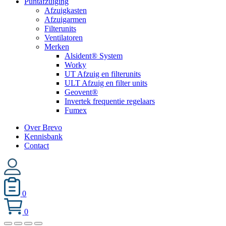
Puntafzuiging
Afzuigkasten
Afzuigarmen
Filterunits
Ventilatoren
Merken
Alsident® System
Worky
UT Afzuig en filterunits
ULT Afzuig en filter units
Geovent®
Invertek frequentie regelaars
Fumex
Over Brevo
Kennisbank
Contact
0
0