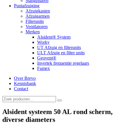
Slangpilaren
Puntafzuiging
Afzuigkasten
Afzuigarmen
Filterunits
Ventilatoren
Merken
Alsident® System
Worky
UT Afzuig en filterunits
ULT Afzuig en filter units
Geovent®
Invertek frequentie regelaars
Fumex
Over Brevo
Kennisbank
Contact
Alsident systeem 50 AL rond scherm,
diverse diameters