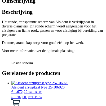
Omschrijving
diameters
aantal
Beschrijving
Het ronde, transparante scherm van Alsident is verkrijgbaar in
diverse diameters. Dit ronde scherm wordt aangeraden voor het
afzuigen van lichte rook, gassen en voor afzuiging bij bereiding van
preparaten.
De transparante kap zorgt voor goed zicht op het werk.
Voor meer informatie over de optimale plaatsing:
Positie scherm
Gerelateerde producten
Alsident afzuigkast type 25-106020
€
1.672,22
incl. BTW
€
1.382,00
excl. BTW
Dit
product