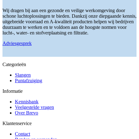
productpagina
optie
kan
Wij dragen bij aan een gezonde en veilige werkomgeving door
gekozen
schone luchtoplossingen te bieden. Dankzij onze diepgaande kennis,
worden
uitgebreide voorraad en A-kwaliteit producten helpen wij bedrijven
op
duurzaam te werken en te voldoen aan de hoogste normen voor
de
lucht-, water- en stofverplaatsing en filtratie.
productpagina
Adviesgesprek
Categorieën
Slangen
Puntafzuiging
Informatie
Kennisbank
Veelgestelde vragen
Over Brevo
Klantenservice
Contact