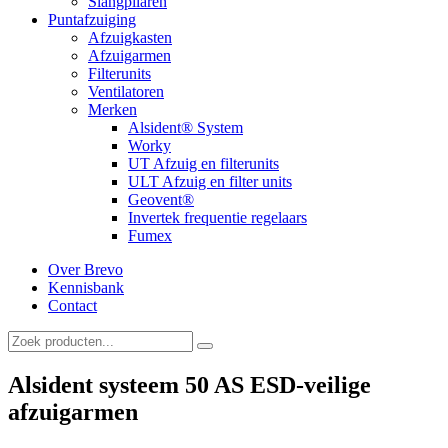
Slangpilaren
Puntafzuiging
Afzuigkasten
Afzuigarmen
Filterunits
Ventilatoren
Merken
Alsident® System
Worky
UT Afzuig en filterunits
ULT Afzuig en filter units
Geovent®
Invertek frequentie regelaars
Fumex
Over Brevo
Kennisbank
Contact
Alsident systeem 50 AS ESD-veilige
afzuigarmen