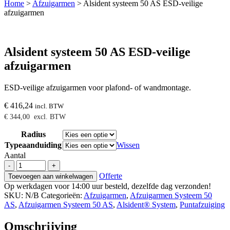
Home
>
Afzuigarmen
>
Alsident systeem 50 AS ESD-veilige
afzuigarmen
Alsident systeem 50 AS ESD-veilige
afzuigarmen
ESD-veilige afzuigarmen voor plafond- of wandmontage.
€
416,24
incl. BTW
€
344,00
excl. BTW
Radius
Typeaanduiding
Wissen
Aantal
Alsident
-
+
systeem
Offerte
Toevoegen aan winkelwagen
50
Op werkdagen voor 14:00 uur besteld, dezelfde dag verzonden!
AS
SKU:
N/B
Categorieën:
Afzuigarmen
,
Afzuigarmen Systeem 50
ESD-
AS
,
Afzuigarmen Systeem 50 AS
,
Alsident® System
,
Puntafzuiging
veilige
afzuigarmen
Omschrijving
aantal