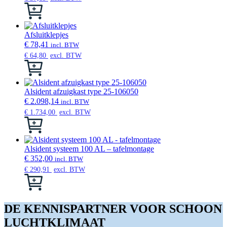
Dit
product
heeft
meerdere
Afsluitklepjes
variaties.
€
78,41
incl. BTW
Deze
€
64,80
excl. BTW
optie
Dit
kan
product
gekozen
heeft
worden
meerdere
Alsident afzuigkast type 25-106050
op
variaties.
€
2.098,14
incl. BTW
de
Deze
€
1.734,00
excl. BTW
productpagina
optie
Dit
kan
product
gekozen
heeft
worden
meerdere
Alsident systeem 100 AL – tafelmontage
op
variaties.
€
352,00
incl. BTW
de
Deze
€
290,91
excl. BTW
productpagina
optie
Dit
kan
product
gekozen
heeft
worden
meerdere
DE KENNISPARTNER VOOR SCHOON
op
variaties.
LUCHTKLIMAAT
de
Deze