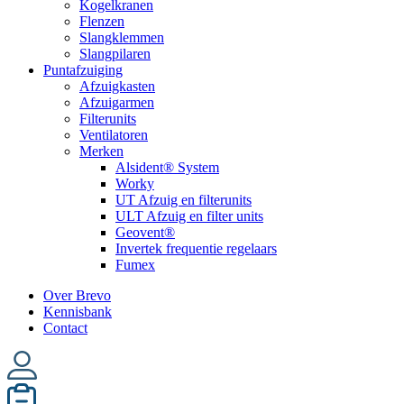
Kogelkranen
Flenzen
Slangklemmen
Slangpilaren
Puntafzuiging
Afzuigkasten
Afzuigarmen
Filterunits
Ventilatoren
Merken
Alsident® System
Worky
UT Afzuig en filterunits
ULT Afzuig en filter units
Geovent®
Invertek frequentie regelaars
Fumex
Over Brevo
Kennisbank
Contact