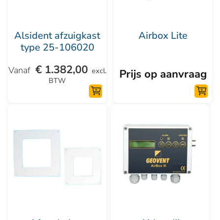
optie
kan
Alsident afzuigkast
Airbox Lite
gekozen
type 25-106020
worden
€
1.382,00
op
excl.
Prijs op aanvraag
BTW
de
productpagina
Dit
product
heeft
meerdere
variaties.
Deze
optie
kan