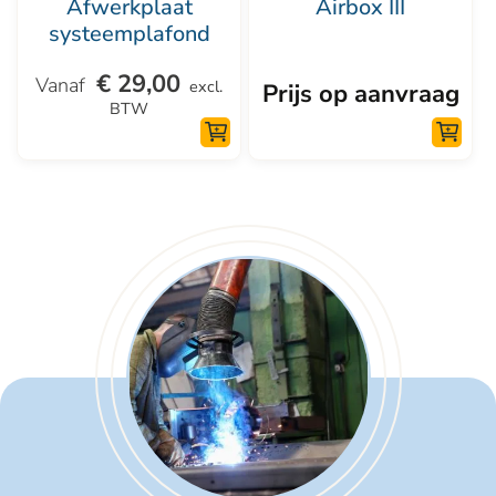
Afwerkplaat
Airbox III
gekozen
systeemplafond
worden
€
29,00
op
excl.
Prijs op aanvraag
BTW
de
productpagina