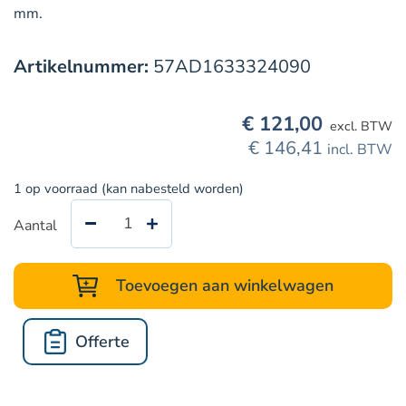
mm.
Artikelnummer:
57AD1633324090
€
121,00
excl. BTW
€
146,41
incl. BTW
1 op voorraad (kan nabesteld worden)
Aantal
Alsident
systeem
63
Toevoegen aan winkelwagen
CR
vlakscherm
Offerte
330
x
240