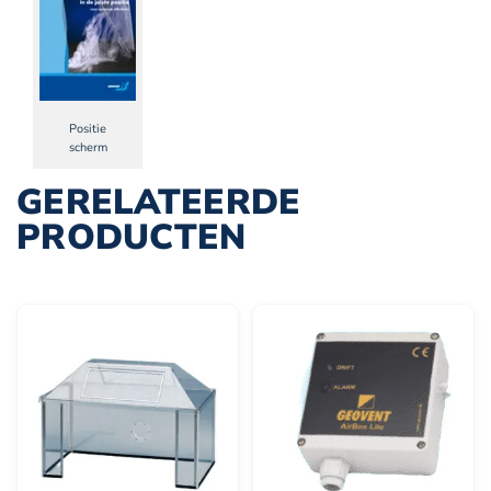
Positie
scherm
GERELATEERDE
PRODUCTEN
Dit
product
heeft
meerdere
variaties.
Deze