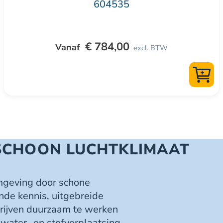
604535
productpagina
€
784,00
excl. BTW
SCHOON LUCHTKLIMAAT
mgeving door schone
nde kennis, uitgebreide
drijven duurzaam te werken
 water- en stofverplaatsing