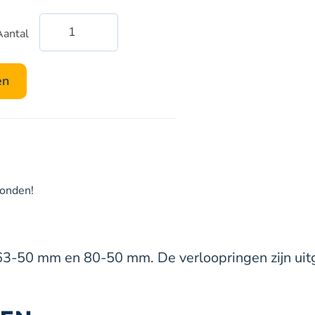
Aantal
Alsident
verloopringen
systeem
en
50
aantal
zonden!
63-50 mm en 80-50 mm. De verloopringen zijn uitg