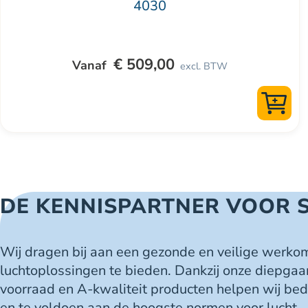
4030
productpagina
€
509,00
excl. BTW
DE KENNISPARTNER VOOR 
Wij dragen bij aan een gezonde en veilige werko
luchtoplossingen te bieden. Dankzij onze diepgaa
voorraad en A-kwaliteit producten helpen wij be
en te voldoen aan de hoogste normen voor lucht-,