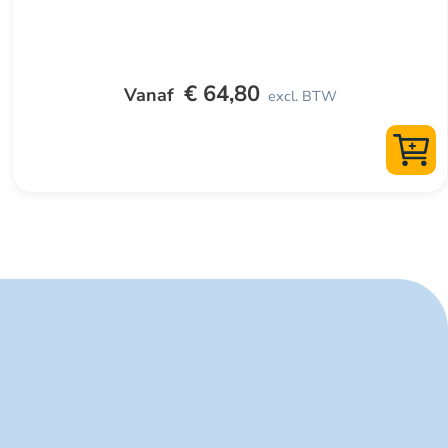
productpagina
€
64,80
excl. BTW