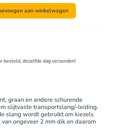
AS,
zuig-/persslang
oevoegen aan winkelwagen
voor
o.a.
kiezel,
zand,
modder
en
cement
 besteld, dezelfde dag verzonden!
aantal
nt, graan en andere schurende
m slijtvaste transportslang/-leiding.
 de slang wordt gebruikt om kiezels
d, van ongeveer 2 mm dik en daarom