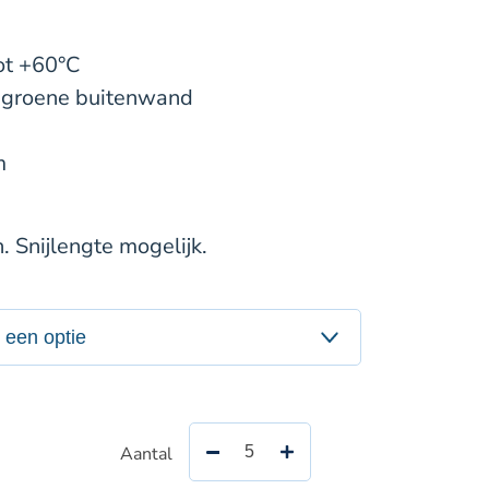
ot +60°C
 groene buitenwand
m
. Snijlengte mogelijk.
Aantal
Antiabrasivo