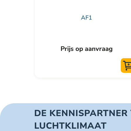
de
productpagina
AF1
Prijs op aanvraag
DE KENNISPARTNER
LUCHTKLIMAAT