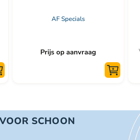
de
pro
AF Specials
Prijs op aanvraag
 VOOR SCHOON