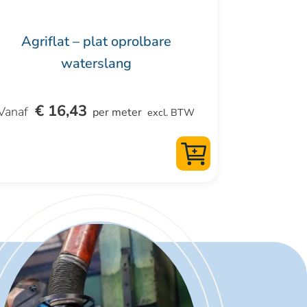
ductpagina
Agriflat – plat oprolbare
waterslang
€
16,43
per meter
excl. BTW