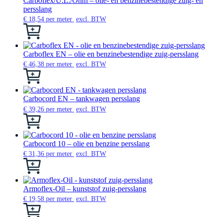
Carboflex/U.L./Ohm – olie- en benzinebestendige zuig- en
op
Deze
persslang
de
optie
€
18,54
per meter
excl. BTW
productpagina
kan
Dit
gekozen
product
worden
heeft
op
meerdere
Carboflex EN – olie en benzinebestendige zuig-persslang
de
variaties.
€
46,38
per meter
excl. BTW
productpagina
Deze
Dit
optie
product
kan
heeft
gekozen
meerdere
Carbocord EN – tankwagen persslang
worden
variaties.
€
39,26
per meter
excl. BTW
op
Deze
Dit
de
optie
product
productpagina
kan
heeft
gekozen
meerdere
Carbocord 10 – olie en benzine persslang
worden
variaties.
€
31,36
per meter
excl. BTW
op
Deze
Dit
de
optie
product
productpagina
kan
heeft
gekozen
meerdere
Armoflex-Oil – kunststof zuig-persslang
worden
variaties.
€
19,58
per meter
excl. BTW
op
Deze
Dit
de
optie
product