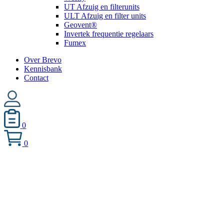
UT Afzuig en filterunits
ULT Afzuig en filter units
Geovent®
Invertek frequentie regelaars
Fumex
Over Brevo
Kennisbank
Contact
0
0