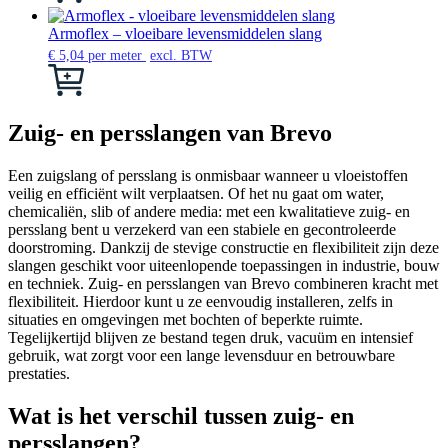
productpagina
kan
heeft
gekozen
meerdere
Armoflex – vloeibare levensmiddelen slang
worden
variaties.
€
5,04
per meter
excl. BTW
op
Deze
Dit
de
optie
product
productpagina
kan
heeft
gekozen
meerdere
Zuig- en persslangen van Brevo
worden
variaties.
op
Deze
Een zuigslang of persslang is onmisbaar wanneer u vloeistoffen
de
optie
veilig en efficiënt wilt verplaatsen. Of het nu gaat om water,
productpagina
kan
chemicaliën, slib of andere media: met een kwalitatieve zuig- en
gekozen
persslang bent u verzekerd van een stabiele en gecontroleerde
worden
doorstroming. Dankzij de stevige constructie en flexibiliteit zijn deze
op
slangen geschikt voor uiteenlopende toepassingen in industrie, bouw
de
en techniek. Zuig- en persslangen van Brevo combineren kracht met
productpagina
flexibiliteit. Hierdoor kunt u ze eenvoudig installeren, zelfs in
situaties en omgevingen met bochten of beperkte ruimte.
Tegelijkertijd blijven ze bestand tegen druk, vacuüm en intensief
gebruik, wat zorgt voor een lange levensduur en betrouwbare
prestaties.
Wat is het verschil tussen zuig- en
persslangen?