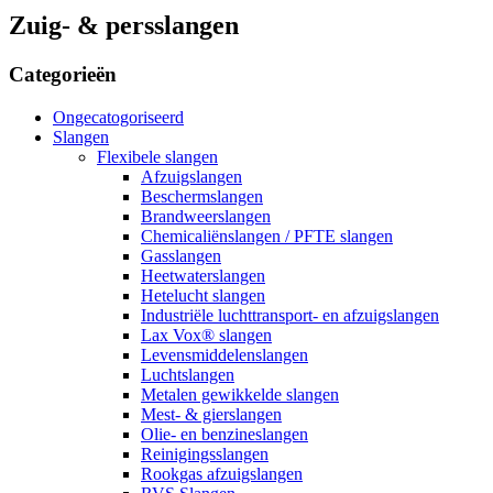
Zuig- & persslangen
Categorieën
Ongecatogoriseerd
Slangen
Flexibele slangen
Afzuigslangen
Beschermslangen
Brandweerslangen
Chemicaliënslangen / PFTE slangen
Gasslangen
Heetwaterslangen
Hetelucht slangen
Industriële luchttransport- en afzuigslangen
Lax Vox® slangen
Levensmiddelenslangen
Luchtslangen
Metalen gewikkelde slangen
Mest- & gierslangen
Olie- en benzineslangen
Reinigingsslangen
Rookgas afzuigslangen