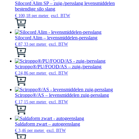
worden
variaties.
Silocord Alim SP – zuig-/persslang levensmiddelen
op
Deze
bestendige silo slang
de
optie
€
100,18
per meter
excl. BTW
productpagina
kan
Dit
gekozen
product
worden
heeft
op
meerdere
Silocord Alim – levensmiddelen-persslang
de
variaties.
€
87,33
per meter
excl. BTW
productpagina
Deze
Dit
optie
product
kan
heeft
gekozen
meerdere
Sciroppo®/PU/FOOD/AS – zuig-/persslang
worden
variaties.
€
24,86
per meter
excl. BTW
op
Deze
Dit
de
optie
product
productpagina
kan
heeft
gekozen
meerdere
Sciroppo®/AS – levensmiddelen zuig-persslang
worden
variaties.
€
17,15
per meter
excl. BTW
op
Deze
Dit
de
optie
product
productpagina
kan
heeft
gekozen
meerdere
Saldaform zwart – autogeenslang
worden
variaties.
€
3,46
per meter
excl. BTW
op
Deze
Dit