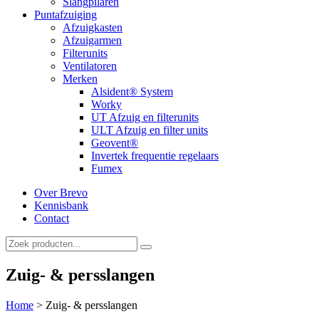
Slangpilaren
Puntafzuiging
Afzuigkasten
Afzuigarmen
Filterunits
Ventilatoren
Merken
Alsident® System
Worky
UT Afzuig en filterunits
ULT Afzuig en filter units
Geovent®
Invertek frequentie regelaars
Fumex
Over Brevo
Kennisbank
Contact
Zuig- & persslangen
Home
>
Zuig- & persslangen