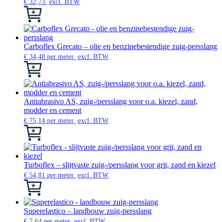
€
32,73
excl. BTW
Deze
Dit
optie
product
kan
heeft
gekozen
meerdere
worden
variaties.
Carboflex Grecato – olie en benzinebestendige zuig-persslang
op
Deze
€
34,48
per meter
excl. BTW
de
optie
Dit
productpagina
kan
product
gekozen
heeft
worden
meerdere
op
variaties.
Antiabrasivo AS, zuig-/persslang voor o.a. kiezel, zand,
de
Deze
modder en cement
productpagina
optie
€
75,14
per meter
excl. BTW
kan
Dit
gekozen
product
worden
heeft
op
meerdere
de
variaties.
Turboflex – slijtvaste zuig-/persslang voor grit, zand en kiezel
productpagina
Deze
€
54,81
per meter
excl. BTW
optie
Dit
kan
product
gekozen
heeft
worden
meerdere
Superelastico – landbouw zuig-persslang
op
variaties.
€
7,64
per meter
excl. BTW