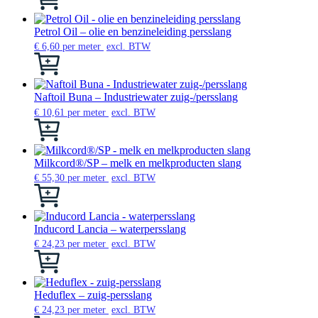
de
optie
product
productpagina
kan
heeft
gekozen
meerdere
Petrol Oil – olie en benzineleiding persslang
worden
variaties.
€
6,60
per meter
excl. BTW
op
Deze
Dit
de
optie
product
productpagina
kan
heeft
gekozen
meerdere
Naftoil Buna – Industriewater zuig-/persslang
worden
variaties.
€
10,61
per meter
excl. BTW
op
Deze
Dit
de
optie
product
productpagina
kan
heeft
gekozen
meerdere
Milkcord®/SP – melk en melkproducten slang
worden
variaties.
€
55,30
per meter
excl. BTW
op
Deze
Dit
de
optie
product
productpagina
kan
heeft
gekozen
meerdere
Inducord Lancia – waterpersslang
worden
variaties.
€
24,23
per meter
excl. BTW
op
Deze
Dit
de
optie
product
productpagina
kan
heeft
gekozen
meerdere
Heduflex – zuig-persslang
worden
variaties.
€
24,23
per meter
excl. BTW
op