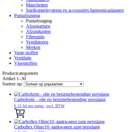
Manchetten
Snelkoppelsysteem en accessoires harmonicaslangen
Puntafzuiging
Puntafzuiging
Afzuigarmen
Afzuigkasten
Filterunits
Ventilatoren
Merken
Vaste stoffen
Ventilatie
Vloeistoffen
Productcategorieën
Artikel 1–30
Sorteer op:
Carboform – olie en benzinebestendige persslang
€
12,64
per meter
excl. BTW
Dit
product
heeft
meerdere
Carboflex Ohm/10 -tankwagen zuig persslang
variaties.