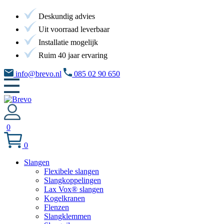
Deskundig advies
Uit voorraad leverbaar
Installatie mogelijk
Ruim 40 jaar ervaring
info@brevo.nl
085 02 90 650
0
0
Slangen
Flexibele slangen
Slangkoppelingen
Lax Vox® slangen
Kogelkranen
Flenzen
Slangklemmen