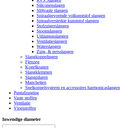
RVS Slangen
Siliconenslagen
Slijtvaste slangen
Spiraalgevormde volkunststof slangen
Spiraalversterkte kunststof slangen
Stofzuigerslangen
Stoomslangen
Uitlaatgasslangen
Ventilatieslangen
Waterslangen
Zuig- & persslangen
Slangkoppelingen
Flenzen
Kogelkranen
Slangklemmen
Slangpilaren
Manchetten
Snelkoppelsysteem en accessoires harmonicaslangen
Puntafzuiging
Vaste stoffen
Ventilatie
Vloeistoffen
Inwendige diameter