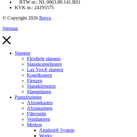
BTW nr.: NL 0063.80.141.B01
KVK nr.: 24195575
© Copyright 2026
Brevo
Sitemap
Slangen
Flexibele slangen
Slangkoppelingen
Lax Vox® slangen
Kogelkranen
Flenzen
Slangklemmen
Slangpilaren
Puntafzuiging
Afzuigkasten
Afzuigarmen
Filterunits
Ventilatoren
Merken
Alsident® System
Worky