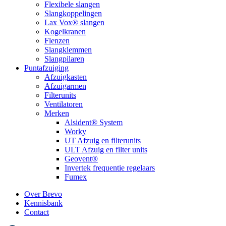
Flexibele slangen
Slangkoppelingen
Lax Vox® slangen
Kogelkranen
Flenzen
Slangklemmen
Slangpilaren
Puntafzuiging
Afzuigkasten
Afzuigarmen
Filterunits
Ventilatoren
Merken
Alsident® System
Worky
UT Afzuig en filterunits
ULT Afzuig en filter units
Geovent®
Invertek frequentie regelaars
Fumex
Over Brevo
Kennisbank
Contact