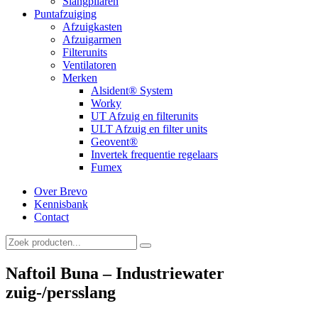
Slangpilaren
Puntafzuiging
Afzuigkasten
Afzuigarmen
Filterunits
Ventilatoren
Merken
Alsident® System
Worky
UT Afzuig en filterunits
ULT Afzuig en filter units
Geovent®
Invertek frequentie regelaars
Fumex
Over Brevo
Kennisbank
Contact
Naftoil Buna – Industriewater
zuig-/persslang