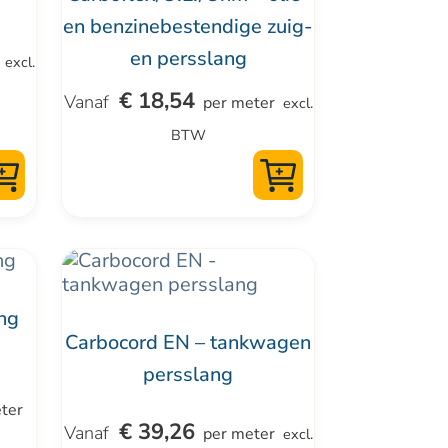
variaties.
en benzinebestendige zuig-
Deze
en persslang
excl.
optie
€
18,54
kan
per meter
excl.
gekozen
BTW
worden
op
de
productpagina
Dit
product
ang
heeft
Carbocord EN – tankwagen
meerdere
persslang
variaties.
ter
Deze
€
39,26
per meter
excl.
optie