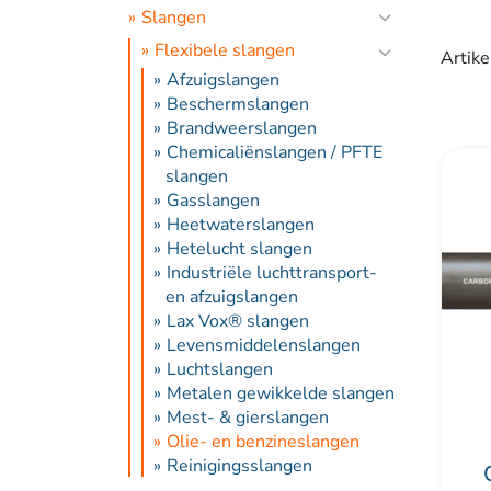
Slangen
Flexibele slangen
Artike
Afzuigslangen
Beschermslangen
Brandweerslangen
Chemicaliënslangen / PFTE
Dit
slangen
prod
Gasslangen
Heetwaterslangen
heef
Hetelucht slangen
meer
Industriële luchttransport-
varia
en afzuigslangen
Lax Vox® slangen
Deze
Levensmiddelenslangen
optie
Luchtslangen
kan
Metalen gewikkelde slangen
Mest- & gierslangen
geko
Olie- en benzineslangen
word
Reinigingsslangen
Rookgas afzuigslangen