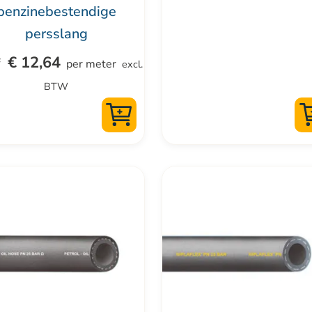
op
benzinebestendige
de
persslang
uctpagina
productpagina
€
12,64
per meter
excl.
BTW
Dit
uct
product
t
heeft
dere
meerdere
ties.
variaties.
Deze
optie