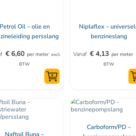
kan
zen
gekozen
en
worden
Petrol Oil – olie en
Niplaflex – universe
op
zineleiding persslang
benzineslang
de
uctpagina
productpagina
€
6,60
€
4,13
per meter
per meter
excl.
BTW
BTW
Dit
uct
product
t
heeft
Carboform/PD –
dere
meerdere
Naftoil Buna –