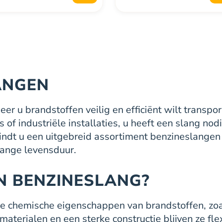
en
worden
op
de
uctpagina
productpagina
ANGEN
er u brandstoffen veilig en efficiënt wilt transpo
of industriële installaties, u heeft een slang nod
 vindt u een uitgebreid assortiment benzineslangen
lange levensduur.
N BENZINESLANG?
e chemische eigenschappen van brandstoffen, zoals
terialen en een sterke constructie blijven ze flexi