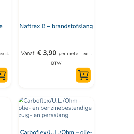
kan
gekozen
worden
le
Naftrex B – brandstofslang
op
de
productpagina
€
3,90
per meter
excl.
excl.
BTW
Dit
product
heeft
meerdere
Carboflex/U.L./Ohm – olie-