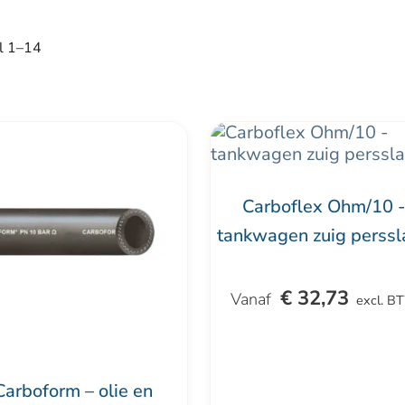
l 1–14
Dit
uct
product
t
heeft
Carboflex Ohm/10 
dere
meerdere
tankwagen zuig perssl
ties.
variaties.
Deze
€
32,73
optie
excl. B
kan
zen
gekozen
en
worden
Carboform – olie en