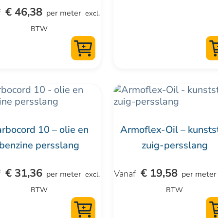
€
46,38
kan
per meter
excl.
zen
gekozen
BTW
en
worden
op
de
uctpagina
productpagina
Dit
uct
product
t
heeft
rbocord 10 – olie en
Armoflex-Oil – kunsts
dere
meerdere
benzine persslang
zuig-persslang
ties.
variaties.
Deze
€
31,36
€
19,58
per meter
per meter
excl.
optie
BTW
BTW
kan
zen
gekozen