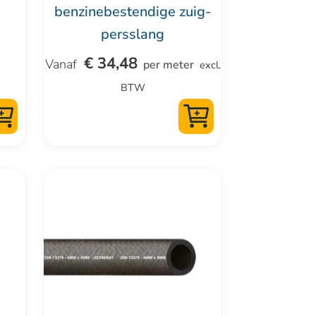
op
benzinebestendige zuig-
de
persslang
productpagina
€
34,48
per meter
excl.
BTW
Dit
product
heeft
meerdere
variaties.
Deze
optie