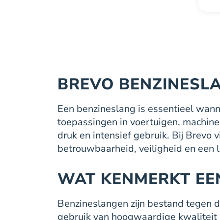
word
op
de
prod
BREVO BENZINESL
Een benzineslang is essentieel wanne
toepassingen in voertuigen, machines 
druk en intensief gebruik. Bij Brevo
betrouwbaarheid, veiligheid en een 
WAT KENMERKT EE
Benzineslangen zijn bestand tegen d
gebruik van hoogwaardige kwaliteit ma