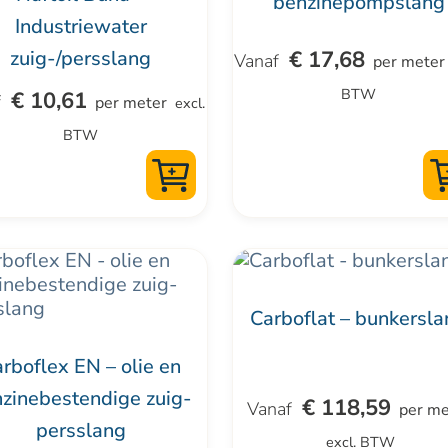
benzinepompslang
ties.
variaties.
Industriewater
Deze
€
17,68
zuig-/persslang
per meter
optie
BTW
€
10,61
kan
per meter
excl.
zen
gekozen
BTW
en
worden
op
de
uctpagina
productpagina
Dit
uct
product
Carboflat – bunkersl
t
heeft
dere
meerdere
rboflex EN – olie en
ties.
variaties.
zinebestendige zuig-
€
118,59
per me
Deze
persslang
optie
excl. BTW