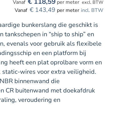
€
118,59
per meter
excl. BTW
€
143,49
per meter
incl. BTW
ardige bunkerslang die geschikt is
n tankschepen in “ship to ship” en
n, evenals voor gebruik als flexibele
adingsschip en een platform bij
lang heeft een plat oprolbare vorm en
 static-wires voor extra veiligheid.
e NBR binnenwand die
een CR buitenwand met doekafdruk
raling, veroudering en