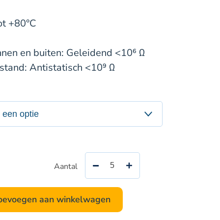
ot +80°C
nnen en buiten: Geleidend <10⁶ Ω
stand: Antistatisch <10⁹ Ω
Aantal
Carboflat
-
bunkerslang
oevoegen aan winkelwagen
aantal