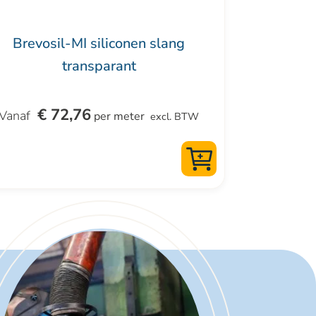
ductpagina
Brevosil-MI siliconen slang
transparant
€
72,76
per meter
excl. BTW