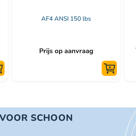
de
de
productpagina
pro
AF4 ANSI 150 lbs
Prijs op aanvraag
 VOOR SCHOON