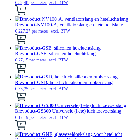
worden
variaties.
€
32,48
per meter
excl. BTW
op
Deze
Dit
de
optie
product
productpagina
kan
heeft
gekozen
meerdere
Brevoduct-NV100-A, ventilatorslang en heteluchtslang
worden
variaties.
€
227,27
per meter
excl. BTW
op
Deze
Dit
de
optie
product
productpagina
kan
heeft
gekozen
meerdere
Brevoduct-GSE, siliconen heteluchtslang
worden
variaties.
€
27,15
per meter
excl. BTW
op
Deze
Dit
de
optie
product
productpagina
kan
heeft
gekozen
meerdere
Brevoduct-GSD, hete lucht siliconen rubber slang
worden
variaties.
€
33,25
per meter
excl. BTW
op
Deze
Dit
de
optie
product
productpagina
kan
heeft
gekozen
meerdere
Brevoduct-GS300 Universele (hete) luchttoevoerslang
worden
variaties.
€
17,19
per meter
excl. BTW
op
Deze
Dit
de
optie
product
productpagina
kan
heeft
gekozen