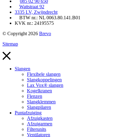
085 02 90 650
Wattstraat 92
3335 LV, Zwijndrecht
BTW nr.: NL 0063.80.141.B01
KVK nr.: 24195575
© Copyright 2026
Brevo
Sitemap
Slangen
Flexibele slangen
Slangkoppelingen
Lax Vox® slangen
Kogelkranen
Flenzen
Slangklemmen
Slangpilaren
Puntafzuiging
Afzuigkasten
Afzuigarmen
Filterunits
Ventilatoren