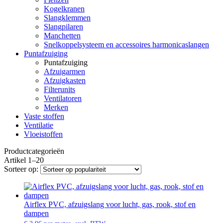
Kogelkranen
Slangklemmen
Slangpilaren
Manchetten
Snelkoppelsysteem en accessoires harmonicaslangen
Puntafzuiging
Puntafzuiging
Afzuigarmen
Afzuigkasten
Filterunits
Ventilatoren
Merken
Vaste stoffen
Ventilatie
Vloeistoffen
Productcategorieën
Artikel 1–20
Sorteer op:
Airflex PVC, afzuigslang voor lucht, gas, rook, stof en
dampen