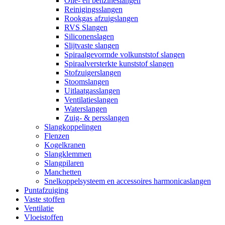
Olie- en benzineslangen
Reinigingsslangen
Rookgas afzuigslangen
RVS Slangen
Siliconenslagen
Slijtvaste slangen
Spiraalgevormde volkunststof slangen
Spiraalversterkte kunststof slangen
Stofzuigerslangen
Stoomslangen
Uitlaatgasslangen
Ventilatieslangen
Waterslangen
Zuig- & persslangen
Slangkoppelingen
Flenzen
Kogelkranen
Slangklemmen
Slangpilaren
Manchetten
Snelkoppelsysteem en accessoires harmonicaslangen
Puntafzuiging
Vaste stoffen
Ventilatie
Vloeistoffen