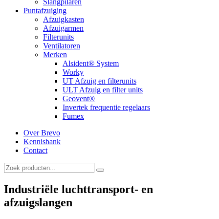
Slangpilaren
Puntafzuiging
Afzuigkasten
Afzuigarmen
Filterunits
Ventilatoren
Merken
Alsident® System
Worky
UT Afzuig en filterunits
ULT Afzuig en filter units
Geovent®
Invertek frequentie regelaars
Fumex
Over Brevo
Kennisbank
Contact
Industriële luchttransport- en
afzuigslangen