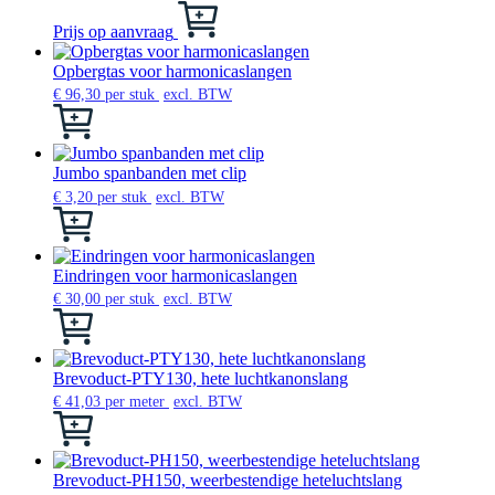
productpagina
gekozen
variaties.
Dit
worden
Deze
product
Prijs op aanvraag
op
optie
heeft
de
kan
meerdere
Opbergtas voor harmonicaslangen
productpagina
gekozen
variaties.
€
96,30
per stuk
excl. BTW
worden
Deze
Dit
op
optie
product
de
kan
heeft
productpagina
gekozen
meerdere
Jumbo spanbanden met clip
worden
variaties.
€
3,20
per stuk
excl. BTW
op
Deze
Dit
de
optie
product
productpagina
kan
heeft
gekozen
meerdere
Eindringen voor harmonicaslangen
worden
variaties.
€
30,00
per stuk
excl. BTW
op
Deze
Dit
de
optie
product
productpagina
kan
heeft
gekozen
meerdere
Brevoduct-PTY130, hete luchtkanonslang
worden
variaties.
€
41,03
per meter
excl. BTW
op
Deze
Dit
de
optie
product
productpagina
kan
heeft
gekozen
meerdere
Brevoduct-PH150, weerbestendige heteluchtslang