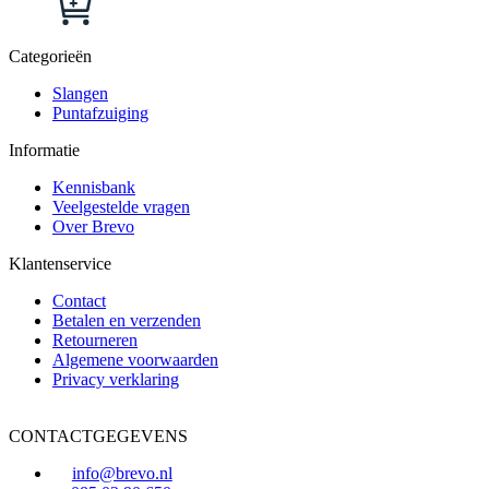
de
optie
product
productpagina
kan
heeft
gekozen
Categorieën
meerdere
worden
variaties.
op
Slangen
Deze
de
Puntafzuiging
optie
productpagina
kan
Informatie
gekozen
worden
Kennisbank
op
Veelgestelde vragen
de
Over Brevo
productpagina
Klantenservice
Contact
Betalen en verzenden
Retourneren
Algemene voorwaarden
Privacy verklaring
CONTACTGEGEVENS
info@brevo.nl