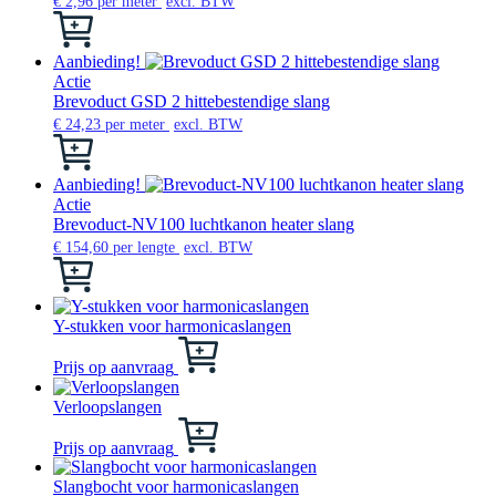
€
2,96
per meter
excl. BTW
Dit
product
heeft
Aanbieding!
meerdere
Actie
variaties.
Brevoduct GSD 2 hittebestendige slang
Deze
€
24,23
per meter
excl. BTW
optie
Dit
kan
product
gekozen
heeft
Aanbieding!
worden
meerdere
Actie
op
variaties.
Brevoduct-NV100 luchtkanon heater slang
de
Deze
€
154,60
per lengte
excl. BTW
productpagina
optie
Dit
kan
product
gekozen
heeft
worden
meerdere
Y-stukken voor harmonicaslangen
op
variaties.
Dit
de
Deze
product
Prijs op aanvraag
productpagina
optie
heeft
kan
meerdere
Verloopslangen
gekozen
variaties.
Dit
worden
Deze
product
Prijs op aanvraag
op
optie
heeft
de
kan
meerdere
Slangbocht voor harmonicaslangen