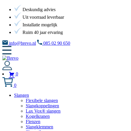
Deskundig advies
Uit voorraad leverbaar
Installatie mogelijk
Ruim 40 jaar ervaring
info@brevo.nl
085 02 90 650
0
0
Slangen
Flexibele slangen
Slangkoppelingen
Lax Vox® slangen
Kogelkranen
Flenzen
Slangklemmen