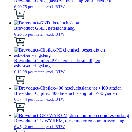
meerdere
Brevoduct-GNE, glasvezeldoekslang voor hetelucht
worden
variaties.
€
20,75
per meter
excl. BTW
op
Deze
Dit
de
optie
product
productpagina
kan
heeft
gekozen
meerdere
Brevoduct-GND, heteluchtslang
worden
variaties.
€
26,15
per meter
excl. BTW
op
Deze
Dit
de
optie
product
productpagina
kan
heeft
gekozen
meerdere
worden
variaties.
Brevoduct-Clipflex-PE chemisch bestendig en
op
Deze
asbestsaneringslang
de
optie
€
12,98
per meter
excl. BTW
productpagina
kan
Dit
gekozen
product
worden
heeft
op
meerdere
Brevoduct-Clipflex-400 heteluchtslang tot +400 graden
de
variaties.
€
37,44
per meter
excl. BTW
productpagina
Deze
Dit
optie
product
kan
heeft
gekozen
meerdere
Brevoduct-CF / WYREM, dieselmotor en compressorslang
worden
variaties.
€
45,12
per meter
excl. BTW
op
Deze
Dit