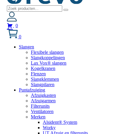
0
0
Slangen
Flexibele slangen
Slangkoppelingen
Lax Vox® slangen
Kogelkranen
Flenzen
Slangklemmen
Slangpilaren
Puntafzuiging
Afzuigkasten
Afzuigarmen
Filterunits
Ventilatoren
Merken
Alsident® System
Worky
UT Afzuig en filterunits