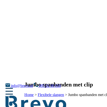
Jumbo spanbanden met clip
info@brevo.nl
085 02 90 650
Home
>
Flexibele slangen
>
Jumbo spanbanden met cl