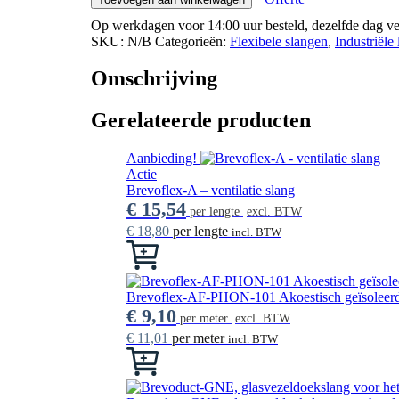
met
Op werkdagen voor 14:00 uur besteld, dezelfde dag v
clip
SKU:
N/B
Categorieën:
Flexibele slangen
,
Industriële
aantal
Omschrijving
Gerelateerde producten
Aanbieding!
Actie
Brevoflex-A – ventilatie slang
€
15,54
per lengte
excl. BTW
€
18,80
per lengte
incl. BTW
Dit
product
heeft
meerdere
Brevoflex-AF-PHON-101 Akoestisch geïsoleerde
variaties.
€
9,10
per meter
excl. BTW
Deze
€
11,01
per meter
incl. BTW
optie
Dit
kan
product
gekozen
heeft
worden