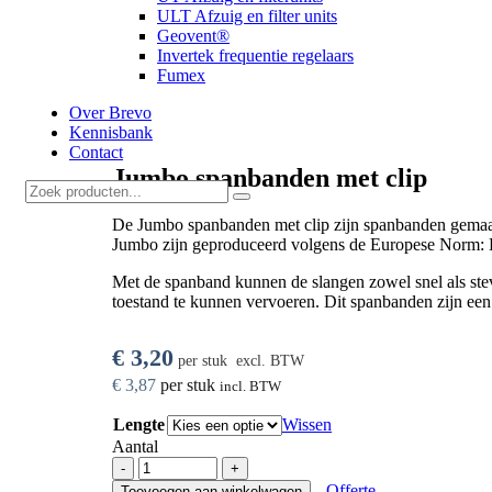
ULT Afzuig en filter units
Geovent®
Invertek frequentie regelaars
Fumex
Over Brevo
Kennisbank
Contact
Jumbo spanbanden met clip
De Jumbo spanbanden met clip zijn spanbanden gemaakt
Jumbo zijn geproduceerd volgens de Europese Norm: E
Met de spanband kunnen de slangen zowel snel als ste
toestand te kunnen vervoeren. Dit spanbanden zijn e
€
3,20
per stuk
excl. BTW
€
3,87
per stuk
incl. BTW
Lengte
Wissen
Aantal
Jumbo
-
+
spanbanden
Offerte
Toevoegen aan winkelwagen