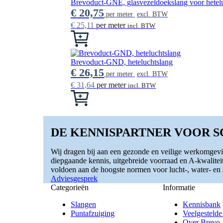
meerdere
Brevoduct-GNE, glasvezeldoekslang voor hetel
op
variaties.
€
20,75
de
per meter
excl. BTW
Deze
productpagina
€
25,11
per meter
incl. BTW
optie
Dit
kan
product
gekozen
heeft
worden
meerdere
Brevoduct-GND, heteluchtslang
op
variaties.
€
26,15
de
per meter
excl. BTW
Deze
productpagina
€
31,64
per meter
incl. BTW
optie
Dit
kan
product
gekozen
heeft
worden
meerdere
op
variaties.
DE KENNISPARTNER VOOR 
de
Deze
productpagina
optie
Wij dragen bij aan een gezonde en veilige werkomgevi
kan
diepgaande kennis, uitgebreide voorraad en A-kwalitei
gekozen
voldoen aan de hoogste normen voor lucht-, water- en st
worden
Adviesgesprek
op
Categorieën
Informatie
de
productpagina
Slangen
Kennisbank
Puntafzuiging
Veelgestelde
Over Brevo