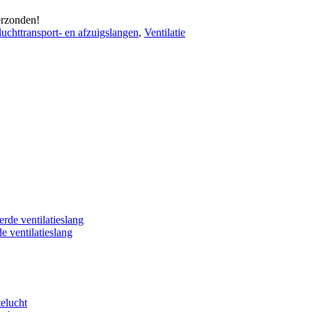
erzonden!
 luchttransport- en afzuigslangen
,
Ventilatie
 ventilatieslang