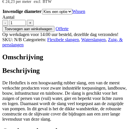
€
24,23
per meter
excl. BTW
Inwendige diameter
Wissen
Aantal
Heduflex
-
+
-
Offerte
Toevoegen aan winkelwagen
zuig-
Op werkdagen voor 14:00 uur besteld, dezelfde dag verzonden!
persslang
SKU:
N/B
Categorieën:
Flexibele slangen
,
Waterslangen
,
Zuig- &
aantal
persslangen
Omschrijving
Beschrijving
De Heduflex is een hoogwaardig rubber slang, een van de meest
verkochte producten voor zware industriële toepassingen, landbouw,
bouw, infrastructuur en tuinbouw. De slang is geschikt voor het
zuigen of persen van (vuil) water, gier en beperkt voor lichte zuren
en logen. Daarnaast wordt de slang veel toegepast aan de zuigzijde
van pompen. In dit geval is het de dikke wandsterkte, de robuuste
constructie en de slijtvaste cover die bijdragen aan een zeer lange
levensduur van deze slang.