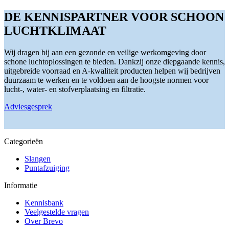
productpagina
optie
heeft
kan
meerdere
DE KENNISPARTNER VOOR SCHOON
gekozen
variaties.
LUCHTKLIMAAT
worden
Deze
op
optie
de
kan
Wij dragen bij aan een gezonde en veilige werkomgeving door
productpagina
gekozen
schone luchtoplossingen te bieden. Dankzij onze diepgaande kennis,
worden
uitgebreide voorraad en A-kwaliteit producten helpen wij bedrijven
op
duurzaam te werken en te voldoen aan de hoogste normen voor
de
lucht-, water- en stofverplaatsing en filtratie.
productpagina
Adviesgesprek
Categorieën
Slangen
Puntafzuiging
Informatie
Kennisbank
Veelgestelde vragen
Over Brevo