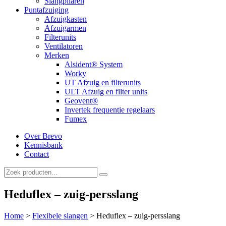
Slangpilaren
Puntafzuiging
Afzuigkasten
Afzuigarmen
Filterunits
Ventilatoren
Merken
Alsident® System
Worky
UT Afzuig en filterunits
ULT Afzuig en filter units
Geovent®
Invertek frequentie regelaars
Fumex
Over Brevo
Kennisbank
Contact
Heduflex – zuig-persslang
Home
>
Flexibele slangen
>
Heduflex – zuig-persslang