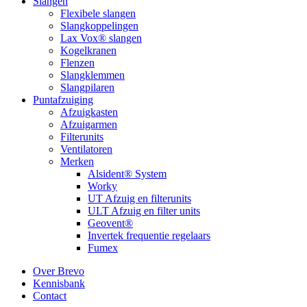
Slangen
Flexibele slangen
Slangkoppelingen
Lax Vox® slangen
Kogelkranen
Flenzen
Slangklemmen
Slangpilaren
Puntafzuiging
Afzuigkasten
Afzuigarmen
Filterunits
Ventilatoren
Merken
Alsident® System
Worky
UT Afzuig en filterunits
ULT Afzuig en filter units
Geovent®
Invertek frequentie regelaars
Fumex
Over Brevo
Kennisbank
Contact