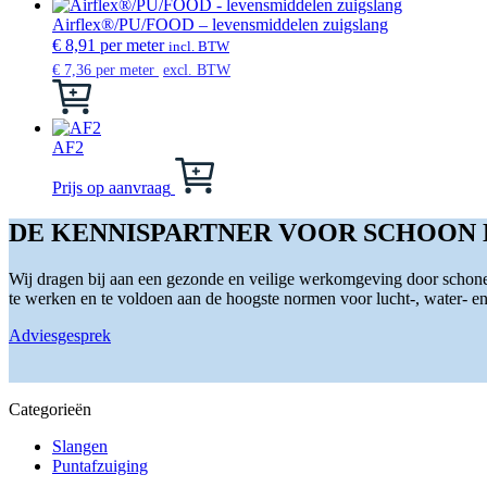
optie
kan
Airflex®/PU/FOOD – levensmiddelen zuigslang
gekozen
€
8,91
per meter
incl. BTW
worden
€
7,36
per meter
excl. BTW
op
Dit
de
product
productpagina
heeft
meerdere
AF2
variaties.
Dit
Deze
product
Prijs op aanvraag
optie
heeft
kan
meerdere
DE KENNISPARTNER VOOR SCHOON
gekozen
variaties.
worden
Deze
Wij dragen bij aan een gezonde en veilige werkomgeving door schone 
op
optie
te werken en te voldoen aan de hoogste normen voor lucht-, water- en s
de
kan
productpagina
gekozen
Adviesgesprek
worden
op
de
productpagina
Categorieën
Slangen
Puntafzuiging