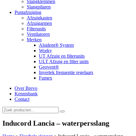
Slangklemmen
Slangpilaren
Puntafzuiging
Afzuigkasten
Afzuigarmen
Filterunits
Ventilatoren
Merken
Alsident® System
Worky
UT Afzuig en filterunits
ULT Afzuig en filter units
Geovent®
Invertek frequentie regelaars
Fumex
Over Brevo
Kennisbank
Contact
Inducord Lancia – waterpersslang