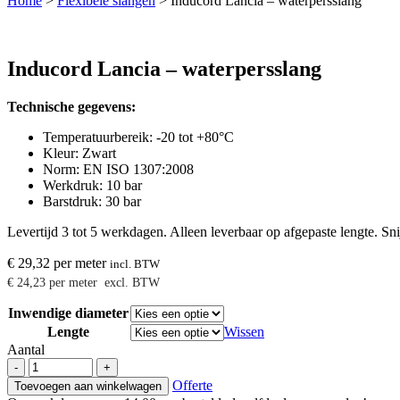
Home
>
Flexibele slangen
>
Inducord Lancia – waterpersslang
Inducord Lancia – waterpersslang
Technische gegevens:
Temperatuurbereik: -20 tot +80°C
Kleur: Zwart
Norm: EN ISO 1307:2008
Werkdruk: 10 bar
Barstdruk: 30 bar
Levertijd 3 tot 5 werkdagen. Alleen leverbaar op afgepaste lengte. Sni
€
29,32
per meter
incl. BTW
€
24,23
per meter
excl. BTW
Inwendige diameter
Lengte
Wissen
Aantal
Inducord
-
+
Lancia
Offerte
Toevoegen aan winkelwagen
-