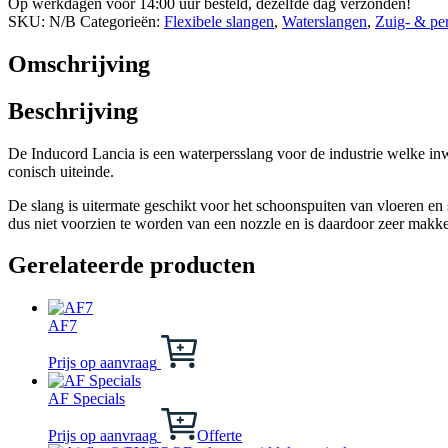
Op werkdagen voor 14:00 uur besteld, dezelfde dag verzonden!
waterpersslang
SKU:
N/B
Categorieën:
Flexibele slangen
,
Waterslangen
,
Zuig- & pe
aantal
Omschrijving
Beschrijving
De Inducord Lancia is een waterpersslang voor de industrie welke in
conisch uiteinde.
De slang is uitermate geschikt voor het schoonspuiten van vloeren e
dus niet voorzien te worden van een nozzle en is daardoor zeer makkeli
Gerelateerde producten
AF7
Dit
product
Prijs op aanvraag
heeft
meerdere
AF Specials
variaties.
Deze
Prijs op aanvraag
Offerte