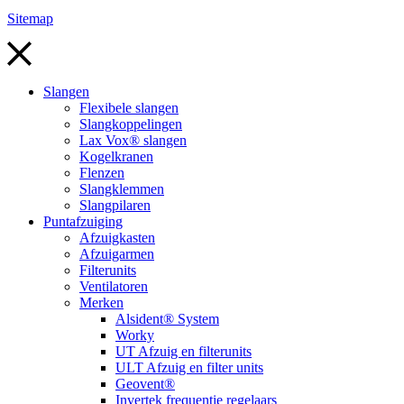
Sitemap
Slangen
Flexibele slangen
Slangkoppelingen
Lax Vox® slangen
Kogelkranen
Flenzen
Slangklemmen
Slangpilaren
Puntafzuiging
Afzuigkasten
Afzuigarmen
Filterunits
Ventilatoren
Merken
Alsident® System
Worky
UT Afzuig en filterunits
ULT Afzuig en filter units
Geovent®
Invertek frequentie regelaars