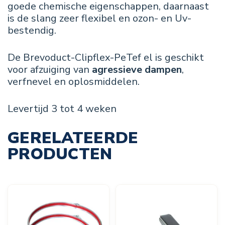
goede chemische eigenschappen, daarnaast
is de slang zeer flexibel en ozon- en Uv-
bestendig.
De Brevoduct-Clipflex-PeTef el is geschikt
voor afzuiging van
agressieve dampen
,
verfnevel en oplosmiddelen.
Levertijd 3 tot 4 weken
GERELATEERDE
PRODUCTEN
Dit
Dit
product
product
heeft
heeft