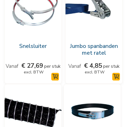
meerdere
meerdere
variaties.
variaties.
Deze
Deze
optie
optie
kan
kan
Snelsluiter
Jumbo spanbanden
gekozen
gekozen
met ratel
worden
worden
€
27,69
€
4,85
op
op
per stuk
per stuk
excl. BTW
excl. BTW
de
de
productpagina
productpagina
Dit
Dit
product
product
heeft
heeft
meerdere
meerdere
variaties.
variaties.