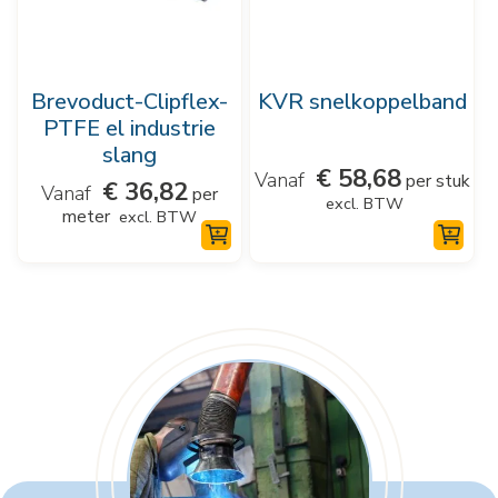
Deze
Deze
optie
optie
kan
kan
Brevoduct-Clipflex-
KVR snelkoppelband
gekozen
gekozen
PTFE el industrie
worden
worden
slang
€
58,68
op
op
per stuk
€
36,82
per
excl. BTW
de
de
meter
excl. BTW
productpagina
productpagina