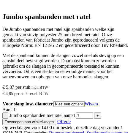
Jumbo spanbanden met ratel
De Jumbo spanbanden met ratel zijn spanbanden welke zijn
gemaakt van stevig polyester 25 mm breed met ratel. Onze
spanbanden van fabricaat Jumbo zijn geproduceerd volgens de
Europese Norm: EN 12195-2 en gecertificeerd door Tüv Rheiland.
Met de spanband kunnen de slangen zowel snel als stevig op een
aansluitdeel bevestigd worden. Daarnaast kunnen ze worden
gebruikt om de slangen in gecomprimeerde toestand te kunnen
vervoeren. Dit is een sterke en eenvoudige manier voor het
samenvouwen en opbergen van onze harmonica slangen.
€
5,87
per stuk
incl. BTW
€
4,85
per stuk
excl. BTW
Voor slang inw. diameter
Wissen
Aantal
Jumbo spanbanden met ratel aantal
-
+
Offerte
Toevoegen aan winkelwagen
Op werkdagen voor 14:00 uur besteld, dezelfde dag verzonden!
SKU:
N/B
Categorieën:
Ongecatogoriseerd
,
Snelkoppelsysteem en