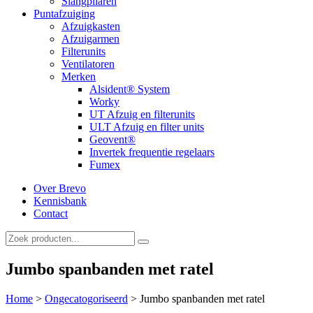
Slangpilaren
Puntafzuiging
Afzuigkasten
Afzuigarmen
Filterunits
Ventilatoren
Merken
Alsident® System
Worky
UT Afzuig en filterunits
ULT Afzuig en filter units
Geovent®
Invertek frequentie regelaars
Fumex
Over Brevo
Kennisbank
Contact
Jumbo spanbanden met ratel
Home
>
Ongecatogoriseerd
>
Jumbo spanbanden met ratel