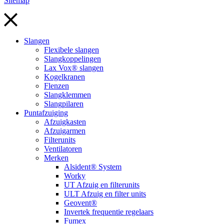
Sitemap
Slangen
Flexibele slangen
Slangkoppelingen
Lax Vox® slangen
Kogelkranen
Flenzen
Slangklemmen
Slangpilaren
Puntafzuiging
Afzuigkasten
Afzuigarmen
Filterunits
Ventilatoren
Merken
Alsident® System
Worky
UT Afzuig en filterunits
ULT Afzuig en filter units
Geovent®
Invertek frequentie regelaars
Fumex