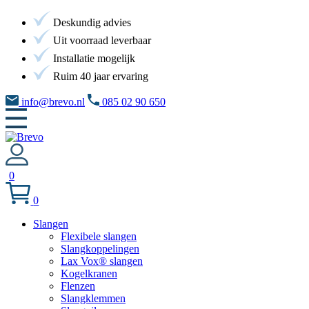
Deskundig advies
Uit voorraad leverbaar
Installatie mogelijk
Ruim 40 jaar ervaring
info@brevo.nl
085 02 90 650
0
0
Slangen
Flexibele slangen
Slangkoppelingen
Lax Vox® slangen
Kogelkranen
Flenzen
Slangklemmen