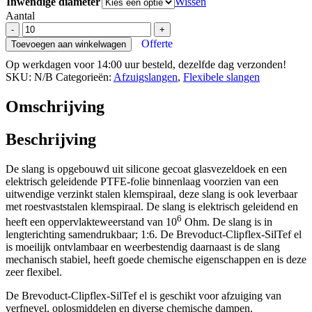
Inwendige diameter
Wissen
Aantal
Brevoduct-
-
+
Clipflex-
Offerte
Toevoegen aan winkelwagen
SilTef
Op werkdagen voor 14:00 uur besteld, dezelfde dag verzonden!
el
SKU:
N/B
Categorieën:
Afzuigslangen
,
Flexibele slangen
verfnevel
afzuig
slang
Omschrijving
aantal
Beschrijving
De slang is opgebouwd uit silicone gecoat glasvezeldoek en een
elektrisch geleidende PTFE-folie binnenlaag voorzien van een
uitwendige verzinkt stalen klemspiraal, deze slang is ook leverbaar
met roestvaststalen klemspiraal. De slang is elektrisch geleidend en
6
heeft een oppervlakteweerstand van 10
Ohm. De slang is in
lengterichting samendrukbaar; 1:6. De Brevoduct-Clipflex-SilTef el
is moeilijk ontvlambaar en weerbestendig daarnaast is de slang
mechanisch stabiel, heeft goede chemische eigenschappen en is deze
zeer flexibel.
De Brevoduct-Clipflex-SilTef el is geschikt voor afzuiging van
verfnevel, oplosmiddelen en diverse chemische dampen.