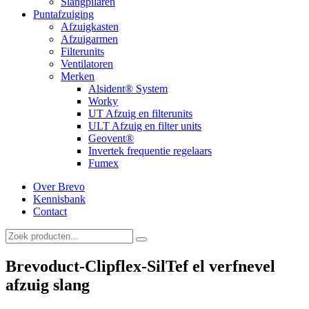
Slangpilaren
Puntafzuiging
Afzuigkasten
Afzuigarmen
Filterunits
Ventilatoren
Merken
Alsident® System
Worky
UT Afzuig en filterunits
ULT Afzuig en filter units
Geovent®
Invertek frequentie regelaars
Fumex
Over Brevo
Kennisbank
Contact
Brevoduct-Clipflex-SilTef el verfnevel
afzuig slang