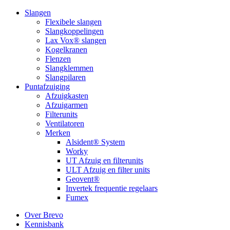
Slangen
Flexibele slangen
Slangkoppelingen
Lax Vox® slangen
Kogelkranen
Flenzen
Slangklemmen
Slangpilaren
Puntafzuiging
Afzuigkasten
Afzuigarmen
Filterunits
Ventilatoren
Merken
Alsident® System
Worky
UT Afzuig en filterunits
ULT Afzuig en filter units
Geovent®
Invertek frequentie regelaars
Fumex
Over Brevo
Kennisbank