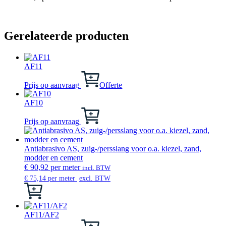
Gerelateerde producten
AF11
Prijs op aanvraag
Offerte
AF10
Dit
product
Prijs op aanvraag
heeft
meerdere
variaties.
Antiabrasivo AS, zuig-/persslang voor o.a. kiezel, zand,
Deze
modder en cement
optie
€
90,92
per meter
incl. BTW
kan
€
75,14
per meter
excl. BTW
gekozen
Dit
worden
product
op
heeft
de
meerdere
AF11/AF2
productpagina
variaties.
Dit