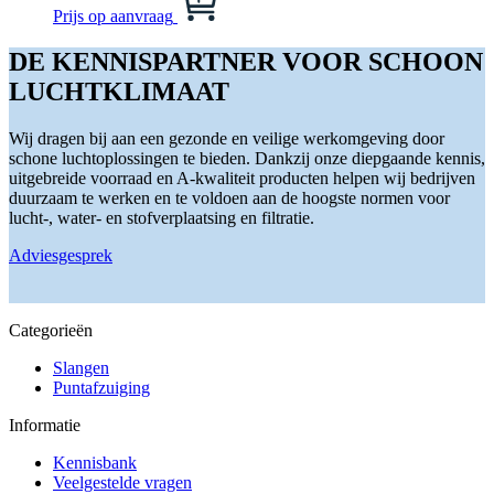
Deze
product
Prijs op aanvraag
optie
heeft
kan
meerdere
DE KENNISPARTNER VOOR SCHOON
gekozen
variaties.
LUCHTKLIMAAT
worden
Deze
op
optie
de
kan
Wij dragen bij aan een gezonde en veilige werkomgeving door
productpagina
gekozen
schone luchtoplossingen te bieden. Dankzij onze diepgaande kennis,
worden
uitgebreide voorraad en A-kwaliteit producten helpen wij bedrijven
op
duurzaam te werken en te voldoen aan de hoogste normen voor
de
lucht-, water- en stofverplaatsing en filtratie.
productpagina
Adviesgesprek
Categorieën
Slangen
Puntafzuiging
Informatie
Kennisbank
Veelgestelde vragen