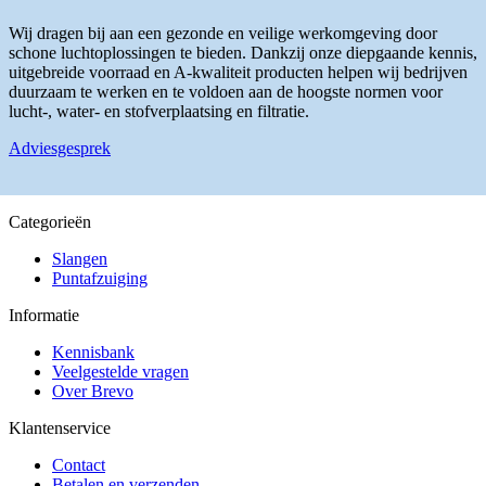
variaties.
de
Deze
Wij dragen bij aan een gezonde en veilige werkomgeving door
productpagina
optie
schone luchtoplossingen te bieden. Dankzij onze diepgaande kennis,
kan
uitgebreide voorraad en A-kwaliteit producten helpen wij bedrijven
gekozen
duurzaam te werken en te voldoen aan de hoogste normen voor
worden
lucht-, water- en stofverplaatsing en filtratie.
op
de
Adviesgesprek
productpagina
Categorieën
Slangen
Puntafzuiging
Informatie
Kennisbank
Veelgestelde vragen
Over Brevo
Klantenservice
Contact
Betalen en verzenden