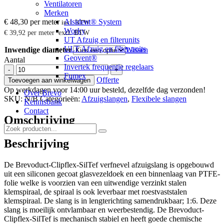
Ventilatoren
Merken
€
48,30
per meter
Alsident® System
incl. BTW
Worky
€
39,92
per meter
excl. BTW
UT Afzuig en filterunits
ULT Afzuig en filter units
Inwendige diameter
Wissen
Geovent®
Aantal
Invertek frequentie regelaars
Brevoduct-
-
+
Fumex
Clipflex-
Offerte
Toevoegen aan winkelwagen
SilTef
Op werkdagen voor 14:00 uur besteld, dezelfde dag verzonden!
Over Brevo
verfnevel
SKU:
N/B
Categorieën:
Afzuigslangen
,
Flexibele slangen
Kennisbank
afzuigslang
Contact
aantal
Omschrijving
Beschrijving
De Brevoduct-Clipflex-SilTef verfnevel afzuigslang is opgebouwd
uit een siliconen gecoat glasvezeldoek en een binnenlaag van PTFE-
folie welke is voorzien van een uitwendige verzinkt stalen
klemspiraal, de spiraal is ook leverbaar met roestvaststalen
klemspiraal. De slang is in lengterichting samendrukbaar; 1:6. Deze
slang is moeilijk ontvlambaar en weerbestendig. De Brevoduct-
Clipflex-SilTef is mechanisch stabiel en heeft goede chemische