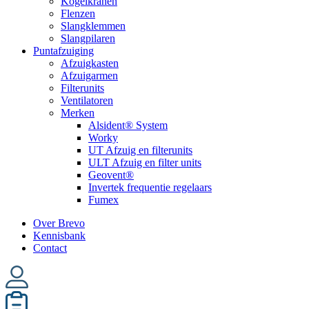
Kogelkranen
Flenzen
Slangklemmen
Slangpilaren
Puntafzuiging
Afzuigkasten
Afzuigarmen
Filterunits
Ventilatoren
Merken
Alsident® System
Worky
UT Afzuig en filterunits
ULT Afzuig en filter units
Geovent®
Invertek frequentie regelaars
Fumex
Over Brevo
Kennisbank
Contact