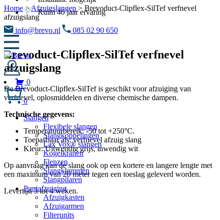
Home
>
Afzuigslangen
>
Brevoduct-Clipflex-SilTef verfnevel
Ruim 40 jaar ervaring
afzuigslang
info@brevo.nl
085 02 90 650
Brevoduct-Clipflex-SilTef verfnevel
afzuigslang
0
De Brevoduct-Clipflex-SilTef is geschikt voor afzuiging van
verfnevel, oplosmiddelen en diverse chemische dampen.
0
Technische gegevens:
Slangen
Flexibele slangen
Temperatuurbereik: -50 tot +250°C.
Slangkoppelingen
Toepasbaar als: verfnevel afzuig slang
Lax Vox® slangen
Kleur: Uitwendig grijs, inwendig wit
Kogelkranen
Flenzen
Op aanvraag kan de slang ook op een kortere en langere lengte met
Slangklemmen
een maximum van 20 meter tegen een toeslag geleverd worden.
Slangpilaren
Puntafzuiging
Levertijd 3 tot 4 weken.
Afzuigkasten
Afzuigarmen
Filterunits