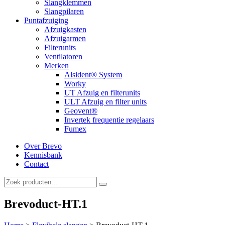
Slangklemmen
Slangpilaren
Puntafzuiging
Afzuigkasten
Afzuigarmen
Filterunits
Ventilatoren
Merken
Alsident® System
Worky
UT Afzuig en filterunits
ULT Afzuig en filter units
Geovent®
Invertek frequentie regelaars
Fumex
Over Brevo
Kennisbank
Contact
Brevoduct-HT.1