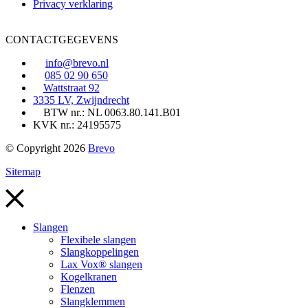
Privacy verklaring
CONTACTGEGEVENS
info@brevo.nl
085 02 90 650
Wattstraat 92
3335 LV, Zwijndrecht
BTW nr.: NL 0063.80.141.B01
KVK nr.: 24195575
© Copyright 2026
Brevo
Sitemap
Slangen
Flexibele slangen
Slangkoppelingen
Lax Vox® slangen
Kogelkranen
Flenzen
Slangklemmen