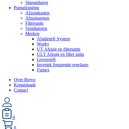
Slangpilaren
Puntafzuiging
Afzuigkasten
Afzuigarmen
Filterunits
Ventilatoren
Merken
Alsident® System
Worky
UT Afzuig en filterunits
ULT Afzuig en filter units
Geovent®
Invertek frequentie regelaars
Fumex
Over Brevo
Kennisbank
Contact
0
0