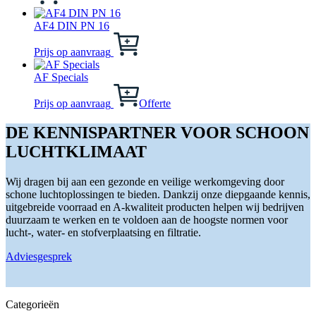
op
heeft
de
meerdere
AF4 DIN PN 16
productpagina
variaties.
Dit
Deze
product
Prijs op aanvraag
optie
heeft
kan
meerdere
AF Specials
gekozen
variaties.
worden
Deze
Prijs op aanvraag
Offerte
op
optie
de
kan
DE KENNISPARTNER VOOR SCHOON
productpagina
gekozen
LUCHTKLIMAAT
worden
op
de
Wij dragen bij aan een gezonde en veilige werkomgeving door
productpagina
schone luchtoplossingen te bieden. Dankzij onze diepgaande kennis,
uitgebreide voorraad en A-kwaliteit producten helpen wij bedrijven
duurzaam te werken en te voldoen aan de hoogste normen voor
lucht-, water- en stofverplaatsing en filtratie.
Adviesgesprek
Categorieën