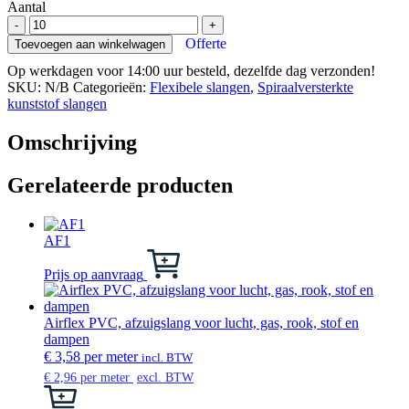
Aantal
Brevoduct-
-
+
PE.1
Offerte
Toevoegen aan winkelwagen
aantal
Op werkdagen voor 14:00 uur besteld, dezelfde dag verzonden!
SKU:
N/B
Categorieën:
Flexibele slangen
,
Spiraalversterkte
kunststof slangen
Omschrijving
Gerelateerde producten
AF1
Dit
product
Prijs op aanvraag
heeft
meerdere
variaties.
Airflex PVC, afzuigslang voor lucht, gas, rook, stof en
Deze
dampen
optie
€
3,58
per meter
incl. BTW
kan
€
2,96
per meter
excl. BTW
gekozen
Dit
worden
product