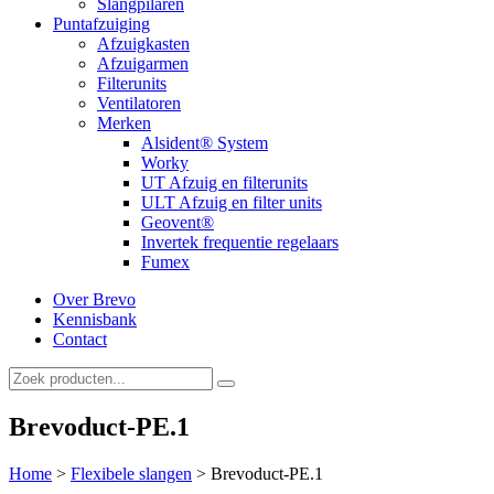
Slangpilaren
Puntafzuiging
Afzuigkasten
Afzuigarmen
Filterunits
Ventilatoren
Merken
Alsident® System
Worky
UT Afzuig en filterunits
ULT Afzuig en filter units
Geovent®
Invertek frequentie regelaars
Fumex
Over Brevo
Kennisbank
Contact
Brevoduct-PE.1
Home
>
Flexibele slangen
>
Brevoduct-PE.1