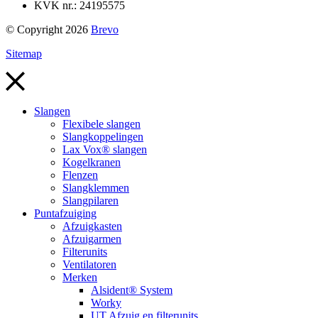
KVK nr.: 24195575
© Copyright 2026
Brevo
Sitemap
Slangen
Flexibele slangen
Slangkoppelingen
Lax Vox® slangen
Kogelkranen
Flenzen
Slangklemmen
Slangpilaren
Puntafzuiging
Afzuigkasten
Afzuigarmen
Filterunits
Ventilatoren
Merken
Alsident® System
Worky
UT Afzuig en filterunits