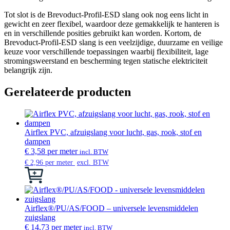
Tot slot is de Brevoduct-Profil-ESD slang ook nog eens licht in
gewicht en zeer flexibel, waardoor deze gemakkelijk te hanteren is
en in verschillende posities gebruikt kan worden. Kortom, de
Brevoduct-Profil-ESD slang is een veelzijdige, duurzame en veilige
keuze voor verschillende toepassingen waarbij flexibiliteit, lage
stromingsweerstand en bescherming tegen statische elektriciteit
belangrijk zijn.
Gerelateerde producten
Airflex PVC, afzuigslang voor lucht, gas, rook, stof en
dampen
€
3,58
per meter
incl. BTW
€
2,96
per meter
excl. BTW
Dit
product
heeft
meerdere
variaties.
Airflex®/PU/AS/FOOD – universele levensmiddelen
Deze
zuigslang
optie
€
14,73
per meter
incl. BTW