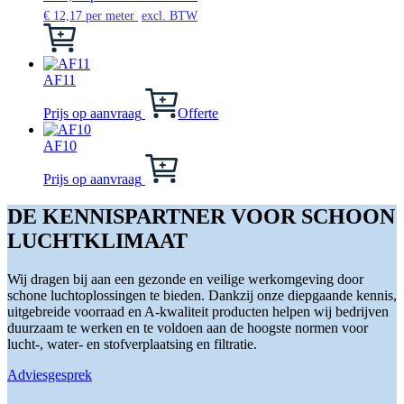
kan
€
12,17
per meter
excl. BTW
gekozen
Dit
worden
product
op
heeft
de
meerdere
AF11
productpagina
variaties.
Deze
Prijs op aanvraag
Offerte
optie
kan
AF10
gekozen
Dit
worden
product
Prijs op aanvraag
op
heeft
de
meerdere
DE KENNISPARTNER VOOR SCHOON
productpagina
variaties.
LUCHTKLIMAAT
Deze
optie
kan
Wij dragen bij aan een gezonde en veilige werkomgeving door
gekozen
schone luchtoplossingen te bieden. Dankzij onze diepgaande kennis,
worden
uitgebreide voorraad en A-kwaliteit producten helpen wij bedrijven
op
duurzaam te werken en te voldoen aan de hoogste normen voor
de
lucht-, water- en stofverplaatsing en filtratie.
productpagina
Adviesgesprek