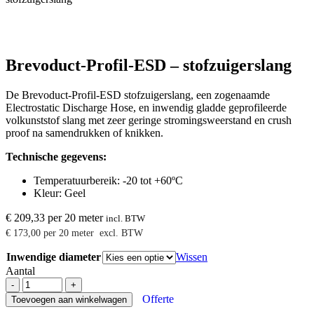
Brevoduct-Profil-ESD – stofzuigerslang
De Brevoduct-Profil-ESD stofzuigerslang, een zogenaamde
Electrostatic Discharge Hose, en inwendig gladde geprofileerde
volkunststof slang met zeer geringe stromingsweerstand en crush
proof na samendrukken of knikken.
Technische gegevens:
Temperatuurbereik: -20 tot +60ºC
Kleur: Geel
€
209,33
per 20 meter
incl. BTW
€
173,00
per 20 meter
excl. BTW
Inwendige diameter
Wissen
Aantal
Brevoduct-
-
+
Profil-
Offerte
Toevoegen aan winkelwagen
ESD