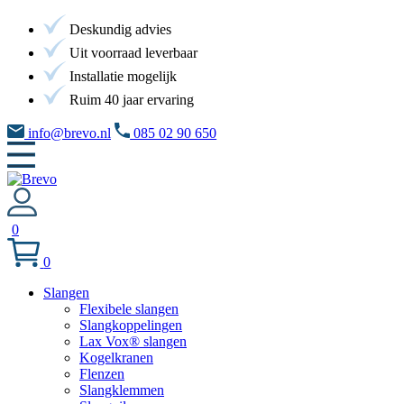
Deskundig advies
Uit voorraad leverbaar
Installatie mogelijk
Ruim 40 jaar ervaring
info@brevo.nl
085 02 90 650
0
0
Slangen
Flexibele slangen
Slangkoppelingen
Lax Vox® slangen
Kogelkranen
Flenzen
Slangklemmen