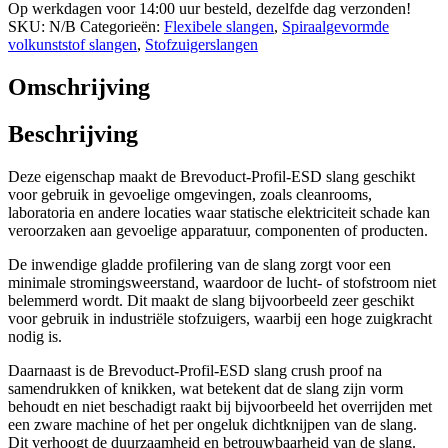
Op werkdagen voor 14:00 uur besteld, dezelfde dag verzonden!
-
SKU:
N/B
Categorieën:
Flexibele slangen
,
Spiraalgevormde
stofzuigerslang
volkunststof slangen
,
Stofzuigerslangen
aantal
Omschrijving
Beschrijving
Deze eigenschap maakt de Brevoduct-Profil-ESD slang geschikt
voor gebruik in gevoelige omgevingen, zoals cleanrooms,
laboratoria en andere locaties waar statische elektriciteit schade kan
veroorzaken aan gevoelige apparatuur, componenten of producten.
De inwendige gladde profilering van de slang zorgt voor een
minimale stromingsweerstand, waardoor de lucht- of stofstroom niet
belemmerd wordt. Dit maakt de slang bijvoorbeeld zeer geschikt
voor gebruik in industriële stofzuigers, waarbij een hoge zuigkracht
nodig is.
Daarnaast is de Brevoduct-Profil-ESD slang crush proof na
samendrukken of knikken, wat betekent dat de slang zijn vorm
behoudt en niet beschadigt raakt bij bijvoorbeeld het overrijden met
een zware machine of het per ongeluk dichtknijpen van de slang.
Dit verhoogt de duurzaamheid en betrouwbaarheid van de slang.