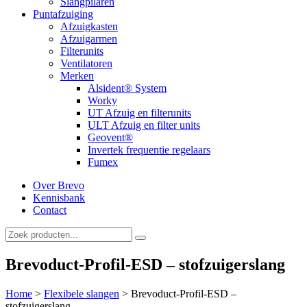
Slangpilaren
Puntafzuiging
Afzuigkasten
Afzuigarmen
Filterunits
Ventilatoren
Merken
Alsident® System
Worky
UT Afzuig en filterunits
ULT Afzuig en filter units
Geovent®
Invertek frequentie regelaars
Fumex
Over Brevo
Kennisbank
Contact
Brevoduct-Profil-ESD – stofzuigerslang
Home
>
Flexibele slangen
>
Brevoduct-Profil-ESD –
stofzuigerslang