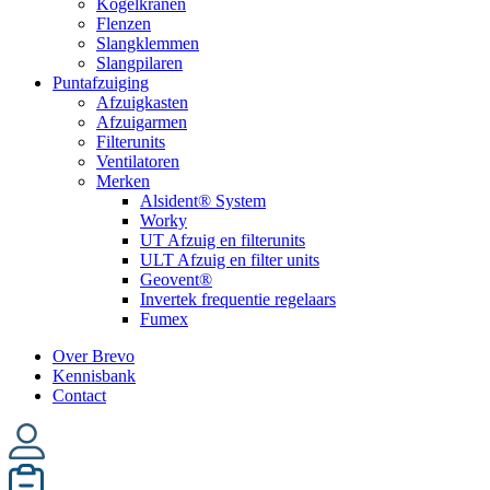
Kogelkranen
Flenzen
Slangklemmen
Slangpilaren
Puntafzuiging
Afzuigkasten
Afzuigarmen
Filterunits
Ventilatoren
Merken
Alsident® System
Worky
UT Afzuig en filterunits
ULT Afzuig en filter units
Geovent®
Invertek frequentie regelaars
Fumex
Over Brevo
Kennisbank
Contact