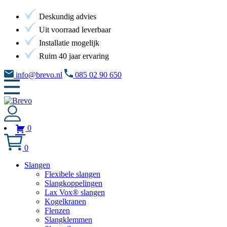
Deskundig advies
Uit voorraad leverbaar
Installatie mogelijk
Ruim 40 jaar ervaring
info@brevo.nl
085 02 90 650
0
0
Slangen
Flexibele slangen
Slangkoppelingen
Lax Vox® slangen
Kogelkranen
Flenzen
Slangklemmen