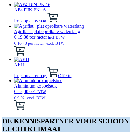
AF4 DIN PN 16
Dit
product
Prijs op aanvraag
heeft
meerdere
Agriflat – plat oprolbare waterslang
variaties.
€
19,88
per meter
incl. BTW
Deze
€
16,43
per meter
excl. BTW
optie
Dit
kan
product
gekozen
heeft
worden
meerdere
AF11
op
variaties.
de
Deze
Prijs op aanvraag
Offerte
productpagina
optie
kan
Aluminium koppelstuk
gekozen
€
12,00
incl. BTW
worden
€
9,92
excl. BTW
op
Dit
de
product
productpagina
heeft
meerdere
DE KENNISPARTNER VOOR SCHOON
variaties.
LUCHTKLIMAAT
Deze