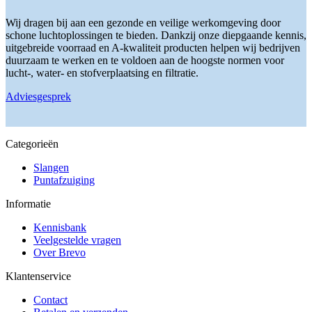
optie
kan
Wij dragen bij aan een gezonde en veilige werkomgeving door
gekozen
schone luchtoplossingen te bieden. Dankzij onze diepgaande kennis,
worden
uitgebreide voorraad en A-kwaliteit producten helpen wij bedrijven
op
duurzaam te werken en te voldoen aan de hoogste normen voor
de
lucht-, water- en stofverplaatsing en filtratie.
productpagina
Adviesgesprek
Categorieën
Slangen
Puntafzuiging
Informatie
Kennisbank
Veelgestelde vragen
Over Brevo
Klantenservice
Contact