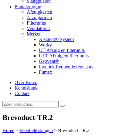
Slangpilaren
Puntafzuiging
Afzuigkasten
Afzuigarmen
Filterunits
Ventilatoren
Merken
Alsident® System
Worky
UT Afzuig en filterunits
ULT Afzuig en filter units
Geovent®
Invertek frequentie regelaars
Fumex
Over Brevo
Kennisbank
Contact
Brevoduct-TR.2
Home
>
Flexibele slangen
>
Brevoduct-TR.2